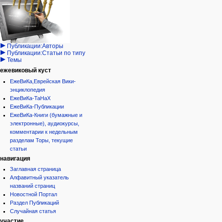
государство
запрос
обсуждение
Иудаизм
учётной
читать
Народ
записи
просмотр
Проекты
кода
Проекты/Участники/
дополнения
история
Публикации:Авторы
Публикации:Статьи по типу
Темы
ежевиковый куст
ЕжеВиКа,Еврейская Вики-
энциклопедия
ЕжеВиКа-ТаНаХ
ЕжеВиКа-Публикации
ЕжеВиКа-Книги (бумажные и
электронные), аудиокурсы,
комментарии к недельным
разделам Торы, текущие
статьи
навигация
Заглавная страница
Алфавитный указатель
названий страниц
Новостной Портал
Раздел Публикаций
Случайная статья
участие