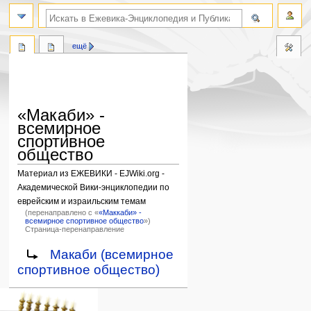
поиск по словам
ещё
«Макаби» -
всемирное
спортивное
общество
Материал из ЕЖЕВИКИ - EJWiki.org -
Академической Вики-энциклопедии по
еврейским и израильским темам
(перенаправлено с «
«Маккаби» -
всемирное спортивное общество
»)
Страница-перенаправление
Перейти
Перейти
Перенаправление на:
Макаби (всемирное
к
к
спортивное общество)
навигации
поиску
Навигация
персональные инструменты
действия на странице
категории
Израиль:Страна и
войти
статья