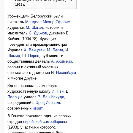
1919 г.
Уроженцами Белоруссии были
писатель
Менделе Мохер Сфарим
,
художник
М. Шагал
, историк и
мыслитель
С. Дубнов
, дирижер Б.
Хайкин (1904-78), будущие
президенты и премьер-министры
Израиля
Х. Вейцман
,
М. Бегин
,
И.
Шамир
,
Ш. Перес
, публицист и
общественный деятель
А. Ахимеир
,
раввин и активный участник
сионистского движения
И. Нисенбаум
и многие другие.
Здесь основал знаменитую
художественную школу
И. Пэн
. В
Полоцке
учился
Э. Бен-Иехуда
,
возродивший в
Эрец-Исраэль
современный
иврит
.
В Гомеле появился один из первых
отрядов
еврейской самообороны
(1903), участники которого,
переселившиеся вскоре в Эрец-