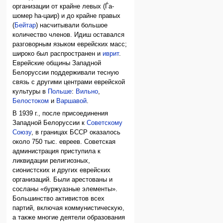
организации от крайне левых (Ѓа-
шомер hа-цаир) и до крайне правых
(
Бейтар
) насчитывали большое
количество членов. Идиш оставался
разговорным языком еврейских масс;
широко был распространен и
иврит
.
Еврейские общины Западной
Белоруссии поддерживали тесную
связь с другими центрами еврейской
культуры в
Польше
:
Вильно
,
Белостоком
и
Варшавой
.
В 1939 г., после присоединения
Западной Белоруссии к
Советскому
Союзу
, в границах БССР оказалось
около 750 тыс. евреев. Советская
администрация приступила к
ликвидации религиозных,
сионистских и других еврейских
организаций. Были арестованы и
сосланы «буржуазные элементы».
Большинство активистов всех
партий, включая коммунистическую,
а также многие деятели образования