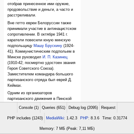
отобрав принесенное ими оружие,
продовольствие и деньги, а часто и
расстреливали.
Вне гетто евреи Белоруссии также
принимали участие в антинацистском
сопротивлении. В октябре 1941 г.
каратели повесили юную минскую
подпольщицу
Машу Брускину
(1924-
41). Коммунистическим подпольем в
Минске руководил
И. П. Казинец
(1910-42; посмертно удостоен звания
Героя Советского Союза).
Заместителем командира большого
партизанского отряда был еврей Д.
Кеймах.
Одним из организаторов
партизанского движения в Пинской
области стал Ш. И. Беркович (1918-
Console (1)
Queries (651)
Debug log (2095)
Request
42). В боях на территории
Белоруссии отличились: один из
PHP includes (1243)
MediaWiki
: 1.42.3
PHP
: 8.3.6
Time: 0.31774
организаторов обороны Брестской
крепости Е. Фомин (1909-41); Герои
Memory: 7 МБ (Peak: 7,11 МБ)
Советского Союза артиллерист