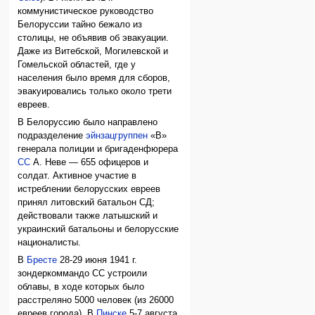
коммунистическое руководство
Белоруссии тайно бежало из
столицы, не объявив об эвакуации.
Даже из Витебской, Могилевской и
Гомельской областей, где у
населения было время для сборов,
эвакуировались только около трети
евреев.
В Белоруссию было направлено
подразделение
эйнзацгруппен
«B»
генерала полиции и бригаденфюрера
СС
А. Неве — 655 офицеров и
солдат. Активное участие в
истреблении белорусских евреев
принял литовский батальон СД;
действовали также латышский и
украинский батальоны и белорусские
националисты.
В
Бресте
28-29 июня 1941 г.
зондеркоммандо СС устроили
облавы, в ходе которых было
расстреляно 5000 человек (из 26000
евреев города). В
Пинске
5-7 августа