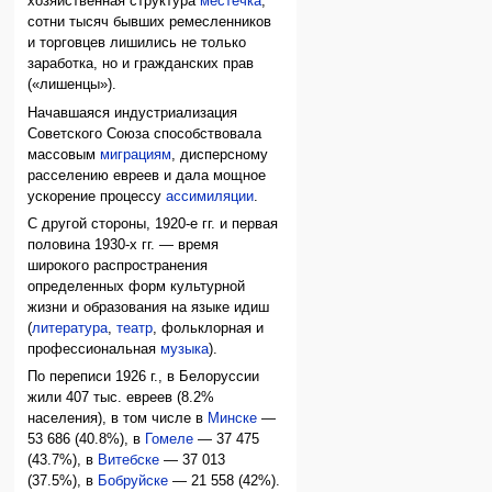
хозяйственная структура
местечка
,
сотни тысяч бывших ремесленников
и торговцев лишились не только
заработка, но и гражданских прав
(«лишенцы»).
Начавшаяся индустриализация
Советского Союза способствовала
массовым
миграциям
, дисперсному
расселению евреев и дала мощное
ускорение процессу
ассимиляции
.
С другой стороны, 1920-е гг. и первая
половина 1930-х гг. — время
широкого распространения
определенных форм культурной
жизни и образования на языке идиш
(
литература
,
театр
, фольклорная и
профессиональная
музыка
).
По переписи 1926 г., в Белоруссии
жили 407 тыс. евреев (8.2%
населения), в том числе в
Минске
—
53 686 (40.8%), в
Гомеле
— 37 475
(43.7%), в
Витебске
— 37 013
(37.5%), в
Бобруйске
— 21 558 (42%).