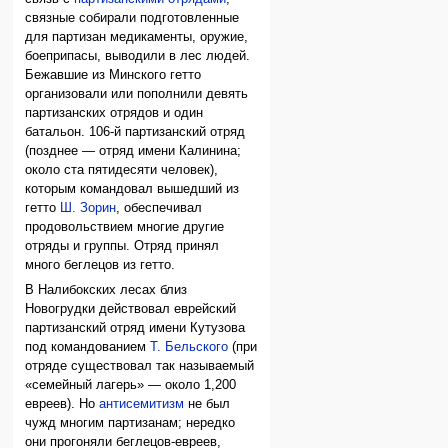
связные собирали подготовленные
для партизан медикаменты, оружие,
боеприпасы, выводили в лес людей.
Бежавшие из Минского гетто
организовали или пополнили девять
партизанских отрядов и один
батальон. 106-й партизанский отряд
(позднее — отряд имени Калинина;
около ста пятидесяти человек),
которым командовал вышедший из
гетто
Ш. Зорин
, обеспечивал
продовольствием многие другие
отряды и группы. Отряд принял
много беглецов из гетто.
В Налибокских лесах близ
Новогрудки действовал еврейский
партизанский отряд имени Кутузова
под командованием
Т. Бельского
(при
отряде существовал так называемый
«семейный лагерь» — около 1,200
евреев). Но
антисемитизм
не был
чужд многим партизанам; нередко
они прогоняли беглецов-евреев,