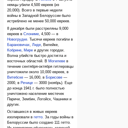
немцы убили 4,500 евреев (из
20,000). Всего в первые недели
войны в Западной Белоруссии было
истреблено не менее 50,000 евреев.
8 декабря были расстреляны 9,000
евреев в
Слониме
, 4,500 — в
Новогрудке
. Тысячи евреев погибли в
Барановичах
,
Лиде
, Вилейке,
Кобрине
,
Мире
и других городах.
Волна убийств быстро достигла и
восточных областей. В
Могилеве
в
течение сентября-октября гитлеровцы
уничтожили около 10,000 евреев, в
Витебске
— 16,000, в
Борисове
—
2000, в
Речице
— 3000 (ноябрь). Еще
до конца 1941 г. было полностью
уничтожено население местечек
Паричи, Зембин, Логойск, Чашники и
других.
Оставшихся в живых евреев
изолировали в
гетто
. За годы войны в
Белоруссии было создано 111 гетто.