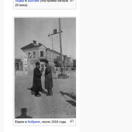
Хедер
в
Быхове
(постройки начала
20 века).
Евреи в
Кобрине
, около 1916 года.