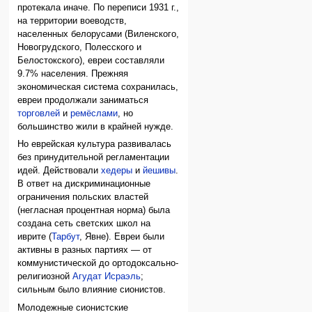
протекала иначе. По переписи 1931 г.,
на территории воеводств,
населенных белорусами (Виленского,
Новогрудского, Полесского и
Белостокского), евреи составляли
9.7% населения. Прежняя
экономическая система сохранилась,
евреи продолжали заниматься
торговлей
и
ремёслами
, но
большинство жили в крайней нужде.
Но еврейская культура развивалась
без принудительной регламентации
идей. Действовали
хедеры
и
йешивы
.
В ответ на дискриминационные
ограничения польских властей
(негласная процентная норма) была
создана сеть светских школ на
иврите (
Тарбут
, Явне). Евреи были
активны в разных партиях — от
коммунистической до ортодоксально-
религиозной
Агудат Исраэль
;
сильным было влияние сионистов.
Молодежные сионистские