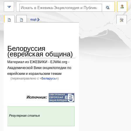
поиск по словам
ещё
Белоруссия
(еврейская община)
Материал из ЕЖЕВИКИ - EJWiki.org -
Академической Вики-энциклопедии по
еврейским и израильским темам
(перенаправлено с «
Беларусь
»)
Перейти
Перейти
к
к
Источник:
навигации
поиску
:
Регулярная статья