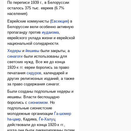
По переписи 1939 г., в Белоруссии
осталось 375 тыс. евреев (6.7%
населения).
Еврейские коммунисты (
Евсекция
) в
Белоруссии вели особенно активную
пропаганду против
иудаизма
,
еврейского уклада жизни и еврейской
национальной солидарности.
Хедеры
и
йешивы
были закрыты, а
синагоги
были использованы для
светских нужд. Все же до конца
1920-х гг. евреи боролись за право
печатания
сидуров
, календарей и
других религиозных изданий, а также
за право содержания синагог.
Были созданы подпольные хедеры и
иешивы. Власти беспощадно
боролись с
сионизмом
. Но
подпольные сионистские
молодежные организации
Ѓа-шомер
hа-цаир
, Кадима,
Ѓе-Халуц
действовали до конца 1920-х гг.,
когда они были ликвидированы путем