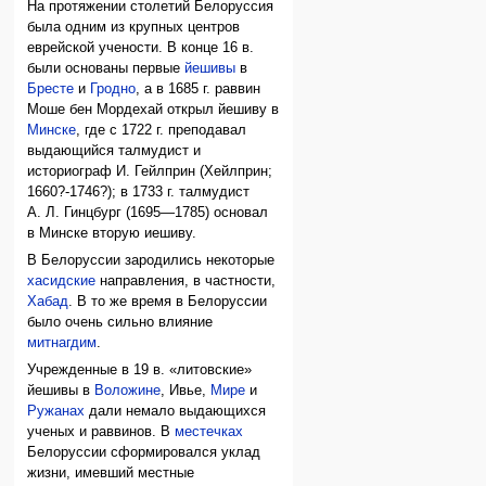
На протяжении столетий Белоруссия
была одним из крупных центров
еврейской учености. В конце 16 в.
были основаны первые
йешивы
в
Бресте
и
Гродно
, а в 1685 г. раввин
Моше бен Мордехай открыл йешиву в
Минске
, где с 1722 г. преподавал
выдающийся талмудист и
историограф И. Гейлприн (Хейлприн;
1660?-1746?); в 1733 г. талмудист
А. Л. Гинцбург (1695—1785) основал
в Минске вторую иешиву.
В Белоруссии зародились некоторые
хасидские
направления, в частности,
Хабад
. В то же время в Белоруссии
было очень сильно влияние
митнагдим
.
Учрежденные в 19 в. «литовские»
йешивы в
Воложине
, Ивье,
Мире
и
Ружанах
дали немало выдающихся
ученых и раввинов. В
местечках
Белоруссии сформировался уклад
жизни, имевший местные