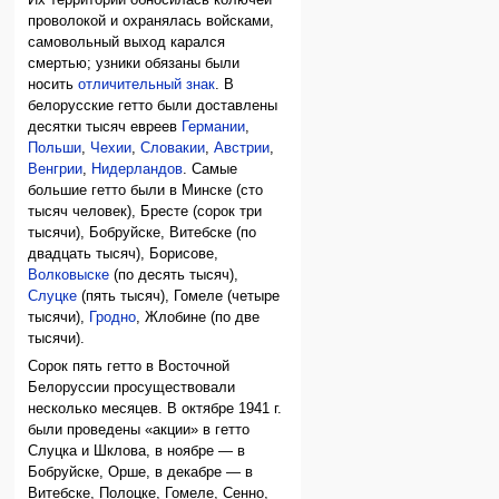
Их территории обносилась колючей
проволокой и охранялась войсками,
самовольный выход карался
смертью; узники обязаны были
носить
отличительный знак
. В
белорусские гетто были доставлены
десятки тысяч евреев
Германии
,
Польши
,
Чехии
,
Словакии
,
Австрии
,
Венгрии
,
Нидерландов
. Самые
большие гетто были в Минске (сто
тысяч человек), Бресте (сорок три
тысячи), Бобруйске, Витебске (по
двадцать тысяч), Борисове,
Волковыске
(по десять тысяч),
Слуцке
(пять тысяч), Гомеле (четыре
тысячи),
Гродно
, Жлобине (по две
тысячи).
Сорок пять гетто в Восточной
Белоруссии просуществовали
несколько месяцев. В октябре 1941 г.
были проведены «акции» в гетто
Слуцка и Шклова, в ноябре — в
Бобруйске, Орше, в декабре — в
Витебске, Полоцке, Гомеле, Сенно,