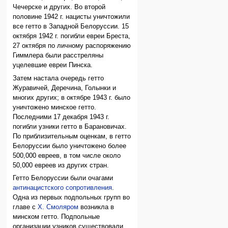
Чечерске и других. Во второй
половине 1942 г. нацисты уничтожили
все гетто в Западной Белоруссии. 15
октября 1942 г. погибли евреи Бреста,
27 октября по личному распоряжению
Гиммлера были расстреляны
уцелевшие евреи Пинска.
Затем настала очередь гетто
Журавичей, Деречина, Голынки и
многих других; в октябре 1943 г. было
уничтожено минское гетто.
Последними 17 декабря 1943 г.
погибли узники гетто в Барановичах.
По приблизительным оценкам, в гетто
Белоруссии было уничтожено более
500,000 евреев, в том числе около
50,000 евреев из других стран.
Гетто Белоруссии были очагами
антинацистского сопротивления
.
Одна из первых подпольных групп во
главе с
Х. Смоляром
возникла в
минском гетто. Подпольные
организации узников существовали