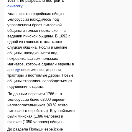
1627 г. не разрешали построить
синагогу
.
Большинство еврейских общин
Белоруссии находилось под
управлением брест-литовской
общины и только несколько — в
ведении пинской общины. В 1692 г.
одной из главных стала также
слуцкая община. Росли и мелкие
общины, находившиеся под
покровительством польских
магнатов, которые сдавали евреям в
аренду
свои имения, деревни,
трактиры и постоялые дворы. Новые
общины старались освободиться от
подчинения старым.
По данным переписи 1766 г., в
Белоруссии было 62800 евреев-
налогоплательщиков (40 % всего
литовского еврейства). Крупнейшими
были минская (1396 человек) и
пинская (1350 человек) общины.
До раздела Польши еврейские