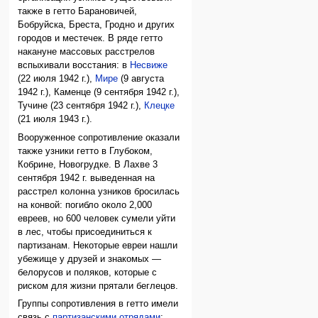
также в гетто Барановичей,
Бобруйска, Бреста, Гродно и других
городов и местечек. В ряде гетто
накануне массовых расстрелов
вспыхивали восстания: в
Несвиже
(22 июля 1942 г.),
Мире
(9 августа
1942 г.), Каменце (9 сентября 1942 г.),
Тучине (23 сентября 1942 г.),
Клецке
(21 июля 1943 г.).
Вооруженное сопротивление оказали
также узники гетто в Глубоком,
Кобрине, Новогрудке. В Лахве 3
сентября 1942 г. выведенная на
расстрел колонна узников бросилась
на конвой: погибло около 2,000
евреев, но 600 человек сумели уйти
в лес, чтобы присоединиться к
партизанам. Некоторые евреи нашли
убежище у друзей и знакомых —
белорусов и поляков, которые с
риском для жизни прятали беглецов.
Группы сопротивления в гетто имели
связь с
партизанскими отрядами
;