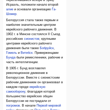
Исраэль, положили начало второй
алие
и основали организацию
Ѓа-
Шомер
.
Белоруссия стала также первым и
наиболее значительным центром
еврейского рабочего движения. В
1902 г. в Минске состоялся II Съезд
российских
сионистов
; крупными
центрами еврейского рабочего
движения были также
Бобруйск
,
Гомель
и
Витебск
. Приверженцами
Бунда
были ремесленники, рабочие и
часть интеллигенции.
В 1905 г. Бунд возглавлял
революционное движение в
Белоруссии. Вместе с сионистским
рабочим движением он организовал в
каждом городе
еврейскую
самооборону
, благодаря которой
большинство еврейских общин
Белоруссии не пострадали от
погромов
. В начале
Первой мировой