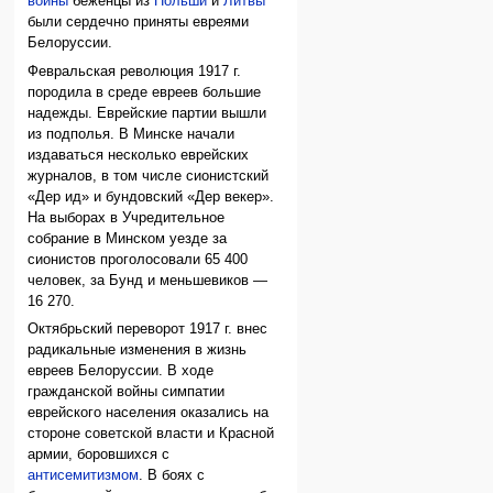
войны
беженцы из
Польши
и
Литвы
были сердечно приняты евреями
Белоруссии.
Февральская революция 1917 г.
породила в среде евреев большие
надежды. Еврейские партии вышли
из подполья. В Минске начали
издаваться несколько еврейских
журналов, в том числе сионистский
«Дер ид» и бундовский «Дер векер».
На выборах в Учредительное
собрание в Минском уезде за
сионистов проголосовали 65 400
человек, за Бунд и меньшевиков —
16 270.
Октябрьский переворот 1917 г. внес
радикальные изменения в жизнь
евреев Белоруссии. В ходе
гражданской войны симпатии
еврейского населения оказались на
стороне советской власти и Красной
армии, боровшихся с
антисемитизмом
. В боях с