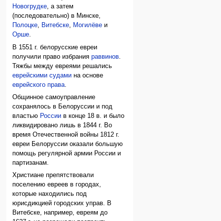
Новогрудке
, а затем
(последовательно) в Минске,
Полоцке
,
Витебске
,
Могилёве
и
Орше
.
В 1551 г. белорусские евреи
получили право избрания
раввинов
.
Тяжбы между евреями решались
еврейскими судами
на основе
еврейского права
.
Общинное самоуправление
сохранялось в Белоруссии и под
властью
России
в конце 18 в. и было
ликвидировано лишь в 1844 г. Во
время Отечественной войны 1812 г.
евреи Белоруссии оказали большую
помощь регулярной армии России и
партизанам.
Христиане препятствовали
поселению евреев в городах,
которые находились под
юрисдикцией городских управ. В
Витебске, например, евреям до