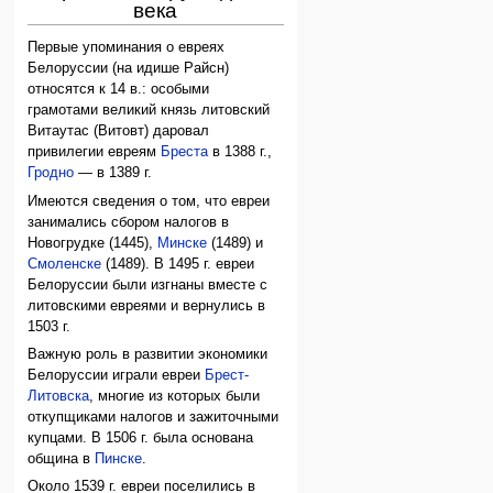
века
Первые упоминания о евреях
Белоруссии (на идише Райсн)
относятся к 14 в.: особыми
грамотами великий князь литовский
Витаутас (Витовт) даровал
привилегии евреям
Бреста
в 1388 г.,
Гродно
— в 1389 г.
Имеются сведения о том, что евреи
занимались сбором налогов в
Новогрудке (1445),
Минске
(1489) и
Смоленске
(1489). В 1495 г. евреи
Белоруссии были изгнаны вместе с
литовскими евреями и вернулись в
1503 г.
Важную роль в развитии экономики
Белоруссии играли евреи
Брест-
Литовска
, многие из которых были
откупщиками налогов и зажиточными
купцами. В 1506 г. была основана
община в
Пинске
.
Около 1539 г. евреи поселились в