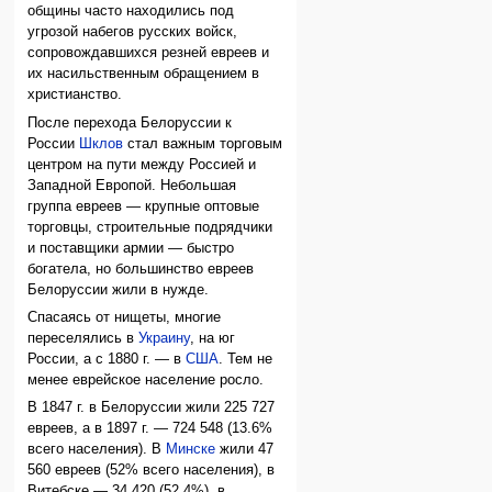
общины часто находились под
угрозой набегов русских войск,
сопровождавшихся резней евреев и
их насильственным обращением в
христианство.
После перехода Белоруссии к
России
Шклов
стал важным торговым
центром на пути между Россией и
Западной Европой. Небольшая
группа евреев — крупные оптовые
торговцы, строительные подрядчики
и поставщики армии — быстро
богатела, но большинство евреев
Белоруссии жили в нужде.
Спасаясь от нищеты, многие
переселялись в
Украину
, на юг
России, а с 1880 г. — в
США
. Тем не
менее еврейское население росло.
В 1847 г. в Белоруссии жили 225 727
евреев, а в 1897 г. — 724 548 (13.6%
всего населения). В
Минске
жили 47
560 евреев (52% всего населения), в
Витебске — 34 420 (52.4%), в