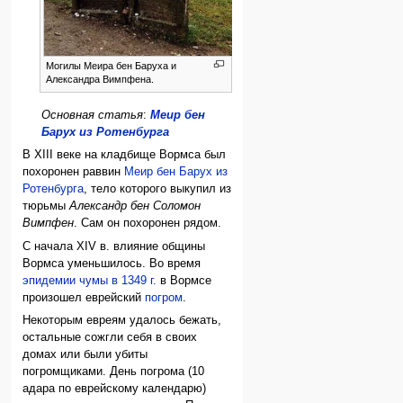
Могилы Меира бен Баруха и
Александра Вимпфена.
Основная статья
:
Меир бен
Барух из Ротенбурга
В XIII веке на кладбище Вормса был
похоронен раввин
Меир бен Барух из
Ротенбурга
, тело которого выкупил из
тюрьмы
Александр бен Соломон
Вимпфен
. Сам он похоронен рядом.
С начала XIV в. влияние общины
Вормса уменьшилось. Во время
эпидемии чумы в 1349 г.
в Вормсе
произошел еврейский
погром
.
Некоторым евреям удалось бежать,
остальные сожгли себя в своих
домах или были убиты
погромщиками. День погрома (10
адара по еврейскому календарю)