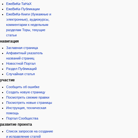
ЕжеВиКа-ТаНаХ
ЕжеВиКа-Публикации
ЕжеВиКа-Книги (бумажные и
электронные), аудиокурсы,
комментарии к недельным
разделам Торы, текущие
статьи
навигация
Заглавная страница
Алфавитный указатель
названий страниц
Новостной Портал
Раздел Публикаций
Случайная статья
участие
Сообщить об ошибке
Создать новую страницу
Посмотреть свежие правки
Посмотреть новые страницы
Инструкция, техническая
помощь
Портал Сообщества
развитие проекта
Список запросов на создание
и исправление статей