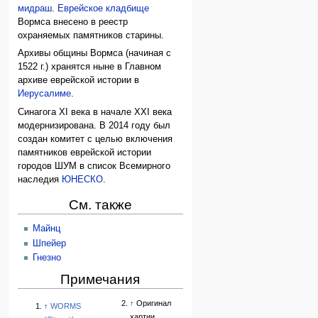
мидраш
.
Еврейское кладбище
Вормса внесено в реестр
охраняемых памятников старины.
Архивы общины Вормса (начиная с
1522 г.) хранятся ныне в Главном
архиве еврейской истории в
Иерусалиме
.
Синагога XI века в начале XXI века
модернизирована. В 2014 году был
создан комитет с целью включения
памятников еврейской истории
городов ШУМ в список Всемирного
наследия
ЮНЕСКО
.
См. также
Майнц
Шпейер
Гнезно
Примечания
↑
Оригинал
↑
WORMS
хартии