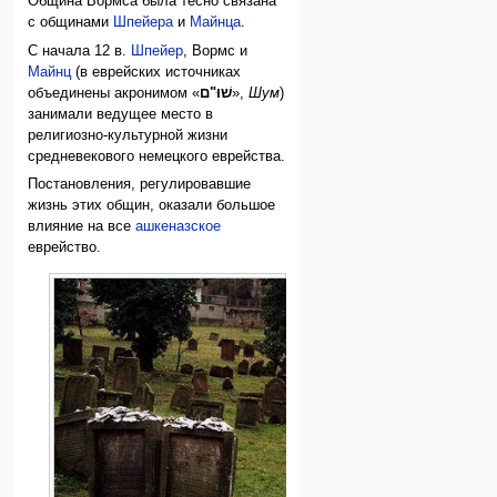
Община Вормса была тесно связана
с общинами
Шпейера
и
Майнца
.
С начала 12 в.
Шпейер
, Вормс и
Майнц
(в еврейских источниках
объединены акронимом «
שׁוּ"ם
»,
Шум
)
занимали ведущее место в
религиозно-культурной жизни
средневекового немецкого еврейства.
Постановления, регулировавшие
жизнь этих общин, оказали большое
влияние на все
ашкеназское
еврейство.