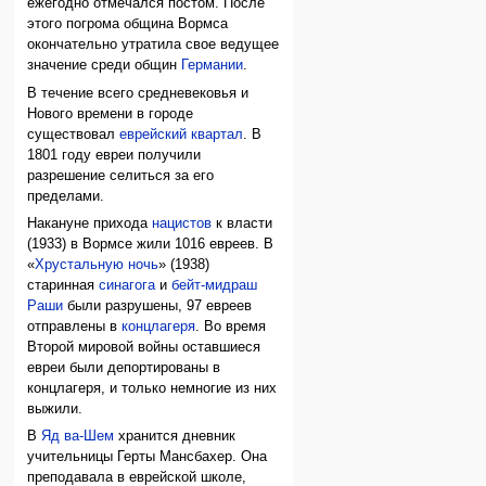
ежегодно отмечался постом. После
этого погрома община Вормса
окончательно утратила свое ведущее
значение среди общин
Германии
.
В течение всего средневековья и
Нового времени в городе
существовал
еврейский квартал
. В
1801 году евреи получили
разрешение селиться за его
пределами.
Накануне прихода
нацистов
к власти
(1933) в Вормсе жили 1016 евреев. В
«
Хрустальную ночь
» (1938)
старинная
синагога
и
бейт-мидраш
Раши
были разрушены, 97 евреев
отправлены в
концлагеря
. Во время
Второй мировой войны оставшиеся
евреи были депортированы в
концлагеря, и только немногие из них
выжили.
В
Яд ва-Шем
хранится дневник
учительницы Герты Мансбахер. Она
преподавала в еврейской школе,