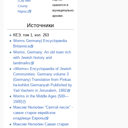
(City with
хранится в
County
муниципальном
Rights)
архиве.
Источники
КЕЭ, том 1, кол. 263
Worms Germany| Encyclopædia
Britannica
Worms, Germany: An old town rich
with Jewish history and
landmarks
«Worms» Encyclopaedia of Jewish
Communities: Germany volume 3
(Germany) Translation from Pinkas
ha-kehilot Germanyah Published by
Yad Vashem in Jerusalem, 1992
Worms in the Middle Ages (500—
1500)
Максим Нелюбин "Святой песок" -
самое старое еврейское
кладбище Европы
Максим Нелюбин Самая старая