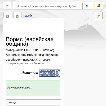
поиск по словам
ещё
Вормс (еврейская
община)
Материал из ЕЖЕВИКИ - EJWiki.org -
Академической Вики-энциклопедии по
еврейским и израильским темам
(перенаправлено с «
Вормс
»)
Перейти
Перейти
Источник:
к
к
навигации
поиску
:
Регулярная статья
город