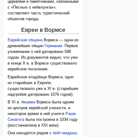
церквями и памятниками, связанными
с «Песнью о нибелунгах»,
составляют часть туристический
объектов города.
Евреи в Вормсе
Еврейская община
Вормса — одна из
древнейших общин
Германии
. Первое
упоминание о ней датировано 588
годом. Из документов видно, что уже
в конце X в. в Вормсе существовало
еврейское поселение.
Еврейское кладбище Вормса, одно
из старейших в Европе,
существовало уже в XI в. (старейшее
надгробие датировано 1076 годом).
В XI в.
йешива
Вормса была одним
из центров еврейской учености, и
некоторое время в ней учился
Раши
.
Синагога
была построена в 1034 году
(восстановлена в XIII веке).
Она находится рядом с
бейт-мидраш