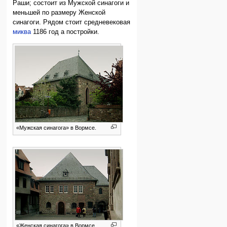
Раши; состоит из Мужской синагоги и
меньшей по размеру Женской
синагоги. Рядом стоит средневековая
миква
1186 год а постройки.
«Мужская синагога» в Вормсе.
«Женская синагога» в Вормсе.