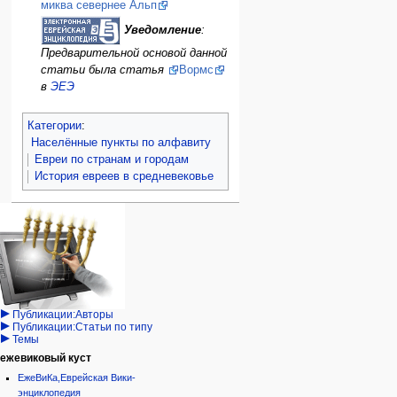
миква севернее Альп
Уведомление
:
Предварительной основой данной
статьи была статья
Вормс
в
ЭЕЭ
Категории
:
Населённые пункты по алфавиту
Евреи по странам и городам
История евреев в средневековье
Навигация
персональные инструменты
действия на странице
категории
Израиль:Страна и
войти
статья
государство
запрос
обсуждение
Иудаизм
учётной
читать
Народ
записи
просмотр
Проекты
кода
Проекты/Участники/
дополнения
история
Публикации:Авторы
Публикации:Статьи по типу
Темы
ежевиковый куст
ЕжеВиКа,Еврейская Вики-
энциклопедия