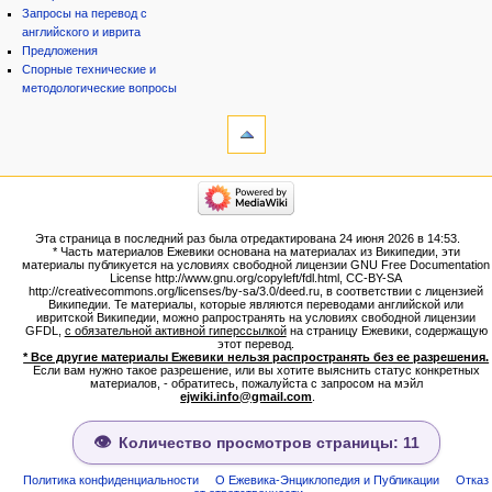
Запросы на перевод с
английского и иврита
Предложения
Спорные технические и
методологические вопросы
инструменты
Ссылки
сюда
Связанные
категории
правки
Израиль:Страна и
Служебные
государство
страницы
Иудаизм
Эта страница в последний раз была отредактирована 24 июня 2026 в 14:53.
Народ
Версия
* Часть материалов Ежевики основана на материалах из Википедии, эти
Проекты
для
материалы публикуется на условиях свободной лицензии GNU Free Documentation
Проекты/Участники/
License http://www.gnu.org/copyleft/fdl.html, CC-BY-SA
печати
дополнения
http://creativecommons.org/licenses/by-sa/3.0/deed.ru, в соответствии с лицензией
Постоянная
Публикации:Авторы
Википедии. Те материалы, которые являются переводами английской или
ивритской Википедии, можно рапространять на условиях свободной лицензии
ссылка
Публикации:Статьи по типу
GFDL,
с обязательной активной гиперссылкой
на страницу Ежевики, содержащую
Темы
Сведения
этот перевод.
о странице
* Все другие материалы Ежевики нельзя распространять без ее разрешения.
ежевиковый куст
Если вам нужно такое разрешение, или вы хотите выяснить статус конкретных
ЕжеВиКа,Еврейская Вики-
материалов, - обратитесь, пожалуйста с запросом на мэйл
ejwiki.info@gmail.com
.
энциклопедия
ЕжеВиКа-ТаНаХ
ЕжеВиКа-Публикации
Количество просмотров страницы: 11
ЕжеВиКа-Книги (бумажные и
электронные), аудиокурсы,
Политика конфиденциальности
О Ежевика-Энциклопедия и Публикации
Отказ