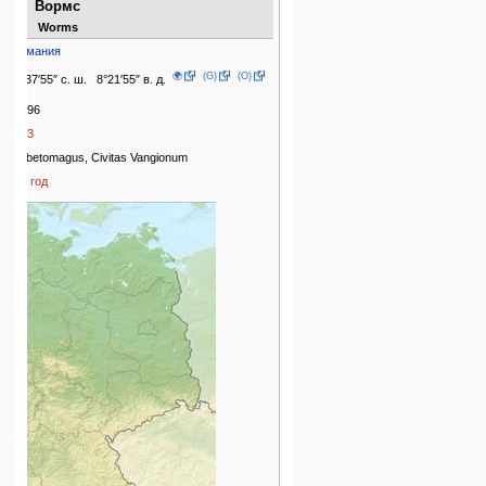
Вормс
Worms
Германия
🌍
(G)
(O)
49°37′55″ с. ш. 8°21′55″ в. д.
80296
2013
Borbetomagus, Civitas Vangionum
588 год