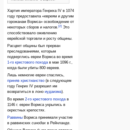
Хартия императора Генриха IV в 1074
году предоставила «евреям и другим
горожанам Вормса» освобождение от
[2]
некоторых сборов и налогов.
Это
способствовало оживлению
еврейской торговли и росту общины.
Расцвет общины был прерван
преследованиями, которым
подверглись евреи Вормса во время
1-го крестового похода
в мае 1096 г.,
когда были убиты 800 евреев.
Лишь немногие евреи спаслись,
приняв христианство
(в следующем
году Генрих IV разрешил им
возвратиться в лоно
иудаизма
).
Во время
2-го крестового похода
в
1146 г. евреи Вормса укрылись в
окрестных крепостях.
Раввины
Вормса принимали участие
в раввинских
синодах
в Рейнланде.