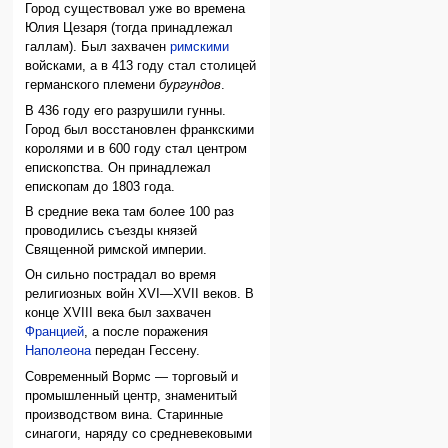
Город существовал уже во времена
Юлия Цезаря (тогда принадлежал
галлам). Был захвачен
римскими
войсками, а в 413 году стал столицей
германского племени
бургундов
.
В 436 году его разрушили гунны.
Город был восстановлен франкскими
королями и в 600 году стал центром
епископства. Он принадлежал
епископам до 1803 года.
В средние века там более 100 раз
проводились съезды князей
Священной римской империи.
Он сильно пострадал во время
религиозных войн XVI—XVII веков. В
конце XVIII века был захвачен
Францией
, а после поражения
Наполеона
передан Гессену.
Современный Вормс — торговый и
промышленный центр, знаменитый
производством вина. Старинные
синагоги, наряду со средневековыми