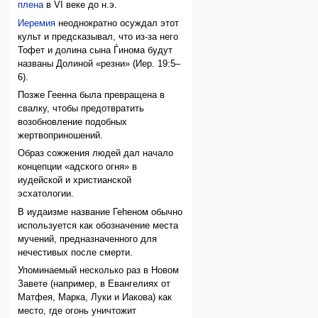
плена
в VI веке до н.э.
Иеремия
неоднократно осуждал этот
культ и предсказывал, что из-за него
Тофет и долина сына Ѓинома будут
названы Долиной «резни» (Иер. 19:5–
6).
Позже Геенна была превращена в
свалку, чтобы предотвратить
возобновление подобных
жертвоприношений.
Образ сожжения людей дал начало
концепции «адского огня» в
иудейской и христианской
эсхатологии.
В иудаизме название Геhеном обычно
используется как обозначение места
мучений, предназначенного для
нечестивых после смерти.
Упоминаемый несколько раз в Новом
Завете (например, в Евангелиях от
Матфея, Марка, Луки и Иакова) как
место, где огонь уничтожит