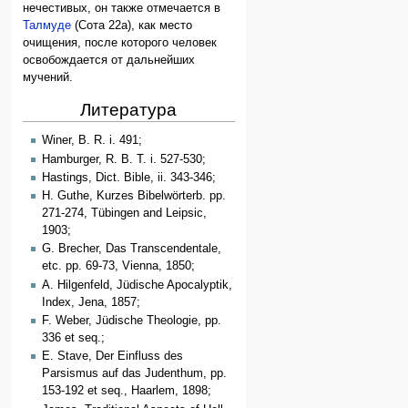
нечестивых, он также отмечается в
Талмуде
(Сота 22а), как место
очищения, после которого человек
освобождается от дальнейших
мучений.
Литература
Winer, B. R. i. 491;
Hamburger, R. B. T. i. 527-530;
Hastings, Dict. Bible, ii. 343-346;
H. Guthe, Kurzes Bibelwörterb. pp.
271-274, Tübingen and Leipsic,
1903;
G. Brecher, Das Transcendentale,
etc. pp. 69-73, Vienna, 1850;
A. Hilgenfeld, Jüdische Apocalyptik,
Index, Jena, 1857;
F. Weber, Jüdische Theologie, pp.
336 et seq.;
E. Stave, Der Einfluss des
Parsismus auf das Judenthum, pp.
153-192 et seq., Haarlem, 1898;