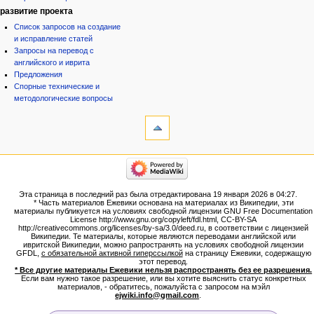
развитие проекта
Список запросов на создание
и исправление статей
Запросы на перевод с
английского и иврита
Предложения
Спорные технические и
методологические вопросы
инструменты
Ссылки
сюда
Связанные
категории
правки
Израиль:Страна и
Служебные
государство
страницы
Иудаизм
Эта страница в последний раз была отредактирована 19 января 2026 в 04:27.
Народ
Версия
* Часть материалов Ежевики основана на материалах из Википедии, эти
Проекты
для
материалы публикуется на условиях свободной лицензии GNU Free Documentation
Проекты/Участники/
License http://www.gnu.org/copyleft/fdl.html, CC-BY-SA
печати
дополнения
http://creativecommons.org/licenses/by-sa/3.0/deed.ru, в соответствии с лицензией
Постоянная
Публикации:Авторы
Википедии. Те материалы, которые являются переводами английской или
ивритской Википедии, можно рапространять на условиях свободной лицензии
ссылка
Публикации:Статьи по типу
GFDL,
с обязательной активной гиперссылкой
на страницу Ежевики, содержащую
Темы
Сведения
этот перевод.
о странице
* Все другие материалы Ежевики нельзя распространять без ее разрешения.
ежевиковый куст
Если вам нужно такое разрешение, или вы хотите выяснить статус конкретных
ЕжеВиКа,Еврейская Вики-
материалов, - обратитесь, пожалуйста с запросом на мэйл
ejwiki.info@gmail.com
.
энциклопедия
ЕжеВиКа-ТаНаХ