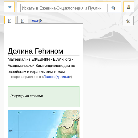
поиск по словам
ещё
Долина Геhином
Материал из ЕЖЕВИКИ - EJWiki.org -
Академической Вики-энциклопедии по
еврейским и израильским темам
(перенаправлено с «
Геенна (долина)
»)
Перейти
Перейти
к
к
:
Регулярная статья
навигации
поиску