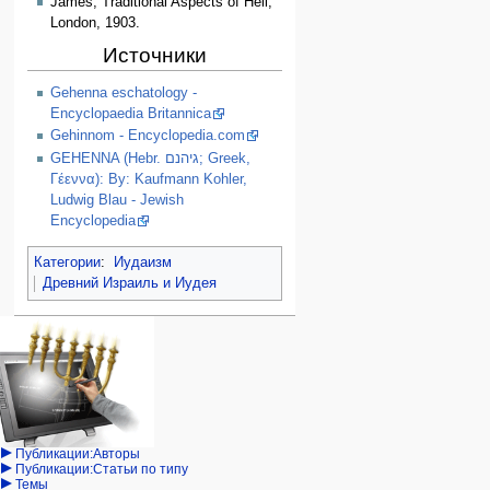
James, Traditional Aspects of Hell,
London, 1903.
Источники
Gehenna eschatology -
Encyclopaedia Britannica
Gehinnom - Encyclopedia.com
GEHENNA (Hebr. גיהנם; Greek,
Γέεννα): By: Kaufmann Kohler,
Ludwig Blau - Jewish
Encyclopedia
Категории
:
Иудаизм
Древний Израиль и Иудея
Навигация
персональные инструменты
действия на странице
категории
Израиль:Страна и
войти
статья
государство
запрос
обсуждение
Иудаизм
учётной
читать
Народ
записи
просмотр
Проекты
кода
Проекты/Участники/
дополнения
история
Публикации:Авторы
Публикации:Статьи по типу
Темы