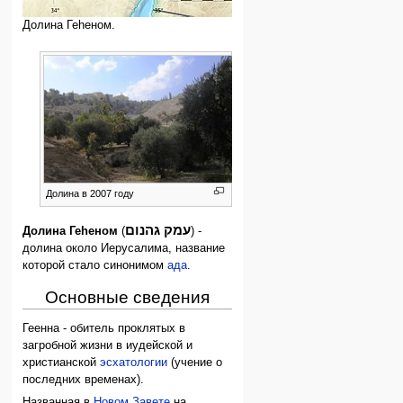
Долина Геhеном.
Долина в 2007 году
עמק גהנום
Долина Геhеном
(
) -
долина около Иерусалима, название
которой стало синонимом
ада
.
Основные сведения
Геенна - обитель проклятых в
загробной жизни в иудейской и
христианской
эсхатологии
(учение о
последних временах).
Названная в
Новом Завете
на