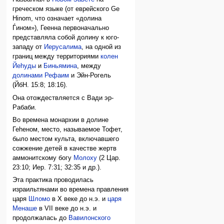
греческом языке (от еврейского Ge
Hinom, что означает «долина
Ѓином»), Геенна первоначально
представляла собой долину к юго-
западу от
Иерусалима
, на одной из
границ между территориями
колен
Йеhуды
и
Биньямина
, между
долинами Рефаим
и Эйн-Рогель
(ЙбН. 15:8; 18:16).
Она отождествляется с Вади эр-
Рабаби.
Во времена монархии в долине
Геhеном, место, называемое Тофет,
было местом культа, включавшего
сожжение детей в качестве жертв
аммонитскому богу
Молоху
(2 Цар.
23:10; Иер. 7:31; 32:35 и др.).
Эта практика проводилась
израильтянами во времена правления
царя
Шломо
в X веке до н.э. и
царя
Менаше
в VII веке до н.э. и
продолжалась до
Вавилонского