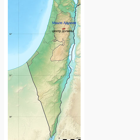
Маале Адумим
центр долины