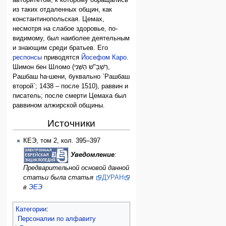
авторитетом, к которому обращались
из таких отдаленных общин, как
константинопольская. Цемах,
несмотря на слабое здоровье, по-
видимому, был наиболее деятельным
и знающим среди братьев. Его
респонсы
приводятся
Йосефом Каро
.
Шимон бен Шломо (רַשְׁבַּ"שׁ הַשֵּׁנִי,
Рашбаш hа-шени, буквально `Рашбаш
второй`; 1438 – после 1510), раввин и
писатель; после смерти Цемаха был
раввином алжирской общины.
Источники
КЕЭ, том 2, кол. 395–397
Уведомление
:
Предварительной основой данной
статьи была статья
ДУРАН
в
ЭЕЭ
Категории
:
Персоналии по алфавиту