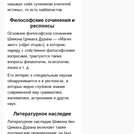
называл себя «учеником учителей
истины», то есть каббалистов.
Философские сочинения и
респонсы
Основное философское сочинение
Шимона Цемаха Дурана — «Маген
авот» («Щит отцов»), в котором,
наряду с собственно философскими
вопросами, трактуются также
вопросы физиологии, психологии,
языка и т. д.
Его интерес к специальным наукам
обнаруживается и в респонсах, в
которых видно глубокое знание
современной ему грамматики,
математики, астрономии и других
наук.
Литературное наследие
Литературное наследие Шимона бен
Цемаха Дурана включает также
поэтические произведения: он был