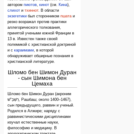
автором
пиютов
,
кинот
(см.
Кина
),
слихот
и
тхиннот
. В области
экзегетики
был сторонником
пшата
и
резко возражал против практики
аллегорического толкования,
принятой учеными южной Франции в
13 в. Известен также своей
полемикой с христианской доктриной
и с
караимами
, в которой
обнаруживает обширные познания в
христианской литературе.
Шломо бен Шимон Дуран
- сын Шимона бен
Цемаха
Шломо бен Шимон Дуран (акроним
רַשְׁבַּ"שׁ, Рашбаш; около 1400–1467),
сын предыдущего, раввин и ученый.
Родился в Алжире; наряду с
раввинистическими дисциплинами
изучал естественные науки,
философию и медицину. В
апологетическом трактате