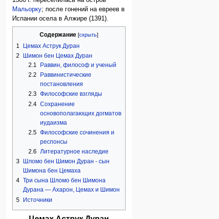
Мальорку
; после гонений на евреев в
Испании осела в Алжире (1391).
Содержание
1
Цемах Аструк Дуран
2
Шимон бен Цемах Дуран
2.1
Раввин, философ и ученый
2.2
Раввинистические
постановления
2.3
Философские взгляды
2.4
Сохранение
основополагающих догматов
иудаизма
2.5
Философские сочинения и
респонсы
2.6
Литературное наследие
3
Шломо бен Шимон Дуран - сын
Шимона бен Цемаха
4
Три сына Шломо бен Шимона
Дурана — Ахарон, Цемах и Шимон
5
Источники
Цемах Аструк Дуран