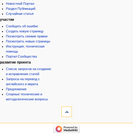
Новостной Портал
Раздел Публикаций
Случайная статья
участие
Сообщить об ошибке
Создать новую страницу
Посмотреть свежие правки
Посмотреть новые страницы
Инструкция, техническая
помощь
Портал Сообщества
развитие проекта
Список запросов на создание
и исправление статей
Запросы на перевод с
английского и иврита
Предложения
Спорные технические и
методологические вопросы
инструменты
Ссылки
сюда
Связанные
категории
правки
Израиль:Страна и
Служебные
государство