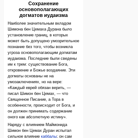
Сохранение
основополагающих
догматов иудаизма
Наиболее значительным вкладом
Шимона бен Цемаха Дурана было
установление границ, в которых
может быть допущено умозрительное
познание без того, чтобы возникла
угроза основополагающим догматам
иудаизма. Последние были сведены
им к трем: существование Бога,
откровение и Божье воздаяние. Эти
догматы основаны не на
умозаключениях, но на вере:
«Каждый еврей обязан верить, —
писал Шимон бен Цемах, — что
Священное Писание, а Тора в
особенности, происходит от Бога, и
он должен принимать содержание
оного как абсолютную истину».
Наряду с влиянием Маймонида
Шимон бен Цемах Дуран испытал
сильное влияние
каббалы
; он сам