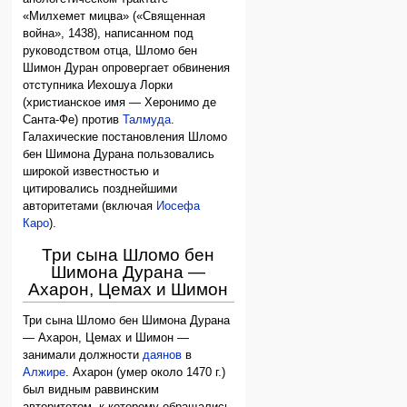
«Милхемет мицва» («Священная
война», 1438), написанном под
руководством отца, Шломо бен
Шимон Дуран опровергает обвинения
отступника Иехошуа Лорки
(христианское имя — Херонимо де
Санта-Фе) против
Талмуда
.
Галахические постановления Шломо
бен Шимона Дурана пользовались
широкой известностью и
цитировались позднейшими
авторитетами (включая
Иосефа
Каро
).
Три сына Шломо бен
Шимона Дурана —
Ахарон, Цемах и Шимон
Три сына Шломо бен Шимона Дурана
— Ахарон, Цемах и Шимон —
занимали должности
даянов
в
Алжире
. Ахарон (умер около 1470 г.)
был видным раввинским