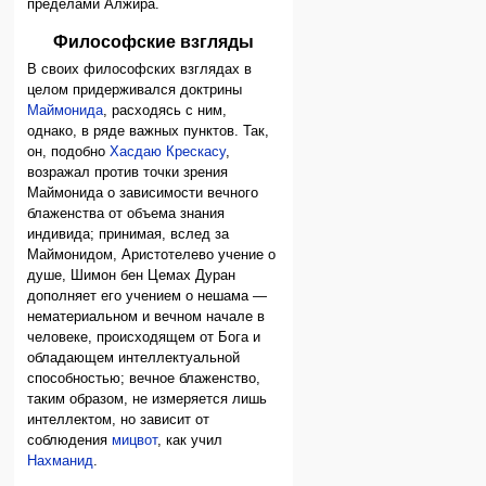
пределами Алжира.
Философские взгляды
В своих философских взглядах в
целом придерживался доктрины
Маймонида
, расходясь с ним,
однако, в ряде важных пунктов. Так,
он, подобно
Хасдаю Крескасу
,
возражал против точки зрения
Маймонида о зависимости вечного
блаженства от объема знания
индивида; принимая, вслед за
Маймонидом, Аристотелево учение о
душе, Шимон бен Цемах Дуран
дополняет его учением о нешама —
нематериальном и вечном начале в
человеке, происходящем от Бога и
обладающем интеллектуальной
способностью; вечное блаженство,
таким образом, не измеряется лишь
интеллектом, но зависит от
соблюдения
мицвот
, как учил
Нахманид
.