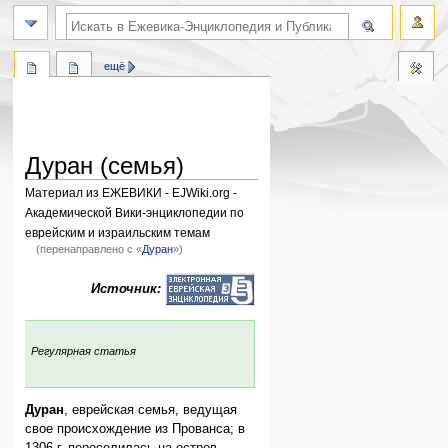
поиск по словам
ещё
Дуран (семья)
Материал из ЕЖЕВИКИ - EJWiki.org -
Академической Вики-энциклопедии по
еврейским и израильским темам
(перенаправлено с «
Дуран
»)
Перейти
Перейти
Источник:
к
к
навигации
поиску
:
Регулярная статья
Дуран
, еврейская семья, ведущая
свое происхождение из Прованса; в
1306 г. переселилась на остров