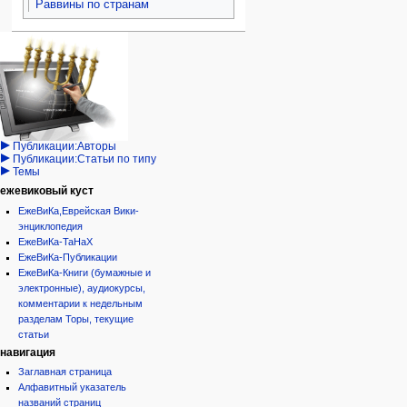
Раввины по странам
Навигация
персональные инструменты
действия на странице
категории
Израиль:Страна и
войти
статья
государство
запрос
обсуждение
Иудаизм
учётной
читать
Народ
записи
просмотр
Проекты
кода
Проекты/Участники/
дополнения
история
Публикации:Авторы
Публикации:Статьи по типу
Темы
ежевиковый куст
ЕжеВиКа,Еврейская Вики-
энциклопедия
ЕжеВиКа-ТаНаХ
ЕжеВиКа-Публикации
ЕжеВиКа-Книги (бумажные и
электронные), аудиокурсы,
комментарии к недельным
разделам Торы, текущие
статьи
навигация
Заглавная страница
Алфавитный указатель
названий страниц