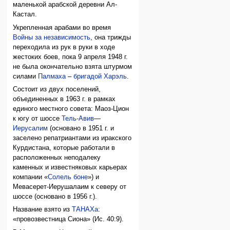
маленькой арабской деревни Ал-
Кастал.
Укрепленная арабами во время
Войны за независимость
, она трижды
переходила из рук в руки в ходе
жестоких боев, пока 9 апреля 1948 г.
не была окончательно взята штурмом
силами
Палмаха
–
бригадой Харэль
.
Состоит из двух поселений,
объединенных в 1963 г. в рамках
единого местного совета: Маоз-Цион
к югу от шоссе
Тель-Авив
—
Иерусалим
(основано в 1951 г. и
заселено репатриантами из иракского
Курдистана, которые работали в
расположенных неподалеку
каменных и известняковых карьерах
компании «
Солель боне
») и
Мевасерет-Иерушалаим к северу от
шоссе (основано в 1956 г.).
Название взято из
ТАНАХа
:
«провозвестница Сиона» (Ис. 40:9).