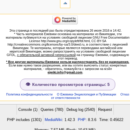
Ссылки
сюда
Связанные
категории
правки
Израиль:Страна и
Служебные
государство
страницы
Иудаизм
Эта страница в последний раз была отредактирована 26 июля 2016 в 14:42.
Народ
Версия
* Часть материалов Ежевики основана на материалах из Википедии, эти
Проекты
для
материалы публикуется на условиях свободной лицензии GNU Free Documentation
Проекты/Участники/
License http://www.gnu.org/copyleft/fdl.html, CC-BY-SA
печати
дополнения
http://creativecommons.org/licenses/by-sa/3.0/deed.ru, в соответствии с лицензией
Постоянная
Публикации:Авторы
Википедии. Те материалы, которые являются переводами английской или
ивритской Википедии, можно рапространять на условиях свободной лицензии
ссылка
Публикации:Статьи по типу
GFDL,
с обязательной активной гиперссылкой
на страницу Ежевики, содержащую
Темы
Сведения
этот перевод.
о странице
* Все другие материалы Ежевики нельзя распространять без ее разрешения.
ежевиковый куст
Если вам нужно такое разрешение, или вы хотите выяснить статус конкретных
ЕжеВиКа,Еврейская Вики-
материалов, - обратитесь, пожалуйста с запросом на мэйл
ejwiki.info@gmail.com
.
энциклопедия
ЕжеВиКа-ТаНаХ
ЕжеВиКа-Публикации
Количество просмотров страницы: 5
ЕжеВиКа-Книги (бумажные и
электронные), аудиокурсы,
Политика конфиденциальности
О Ежевика-Энциклопедия и Публикации
Отказ
от ответственности
комментарии к недельным
разделам Торы, текущие
статьи
Console (1)
Queries (780)
Debug log (2540)
Request
навигация
PHP includes (1301)
MediaWiki
: 1.42.3
PHP
: 8.3.6
Time: 0.45622
Заглавная страница
Алфавитный указатель
Memory: 7,57 МБ (Peak: 10,63 МБ)