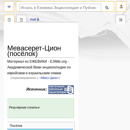
поиск по словам
ещё
Мевасерет-Цион
(посёлок)
Материал из ЕЖЕВИКИ - EJWiki.org -
Академической Вики-энциклопедии по
еврейским и израильским темам
(перенаправлено с «
Маоз Цион
»)
Перейти
Перейти
Источник:
к
к
навигации
поиску
:
Регулярная статья
Посёлок