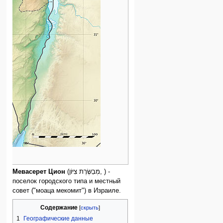
Мевасерет Цион
(מְבַשֶּׂרֶת צִיּוֹן, ) -
поселок городского типа и местный
совет ("моаца мекомит") в Израиле.
Содержание
1
Географические данные