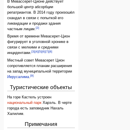
В Мевассерет-Ционе действует
большой центр абсорбции
репатриантов. В 2014 году произошёл
скандал в связи с попыткой его
ликвидации и продажи здания
[2]
частным лицам.
Время от времени Мевасерет-Цион
фигурирует в уголовной хронике в
связи с мелкими и средними
[3]
[4]
[5]
[6]
[7]
[8]
инцидентами.
Местный совет Мевасерет Цион
сопротивляется планам расширения
на запад муниципальной территории
[9]
Иерусалима
.
Туристические объекты
На горе Кастель устроен
национальный парк
Харэль. В черте
города есть заповедник Нахаль
Халилим.
Примечания