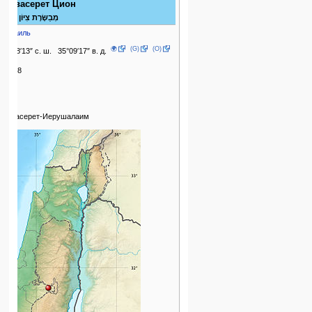
Мевасерет Цион
מְבַשֶּׂרֶת צִיּוֹן
Израиль
🌍
(G)
(O)
31°48′13″ с. ш. 35°09′17″ в. д.
24638
2013
1951
Мевасерет-Иерушалаим