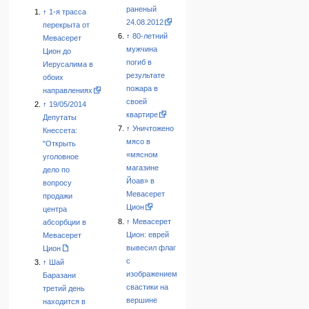
раненый
↑
1-я трасса
24.08.2012
перекрыта от
↑
80-летний
Мевасерет
мужчина
Цион до
погиб в
Иерусалима в
результате
обоих
пожара в
направлениях
своей
↑
19/05/2014
квартире
Депутаты
↑
Уничтожено
Кнессета:
мясо в
"Открыть
«мясном
уголовное
магазине
дело по
Йоав» в
вопросу
Мевасерет
продажи
Цион
центра
↑
Мевасерет
абсорбции в
Цион: еврей
Мевасерет
вывесил флаг
Цион
с
↑
Шай
изображением
Баразани
свастики на
третий день
вершине
находится в