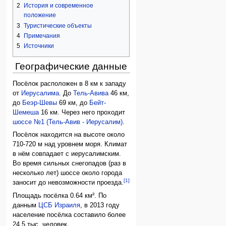
2
История и современное
положение
3
Туристические объекты
4
Примечания
5
Источники
Географические данные
Посёлок расположен в 8 км к западу
от
Иерусалима
. До
Тель-Авива
46 км,
до
Беэр-Шевы
69 км, до
Бейт-
Шемеша
16 км. Через него проходит
шоссе №1 (Тель-Авив - Иерусалим)
.
Посёлок находится на высоте около
710-720 м над уровнем моря. Климат
в нём совпадает с иерусалимским.
Во время сильных снегопадов (раз в
несколько лет) шоссе около города
[1]
заносит до невозможности проезда.
Площадь посёлка 0.64 км². По
данным
ЦСБ Израиля
, в 2013 году
население посёлка составило более
24.5 тыс. человек.