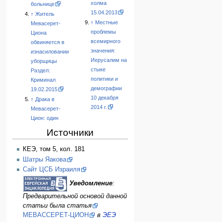
холма
больнице
15.04.2013
↑
Житель
↑
Местные
Мевасерет-
проблемы
Циона
всемирного
обвиняется в
значения:
изнасиловании
Иерусалим на
уборщицы
стыке
Раздел:
политики и
Криминал
демографии
19.02.2015
10 декабря
↑
Драка в
2014 г.
Мевасерет-
Цион: один
Источники
КЕЭ, том 5, кол. 181
Шатры Яакова
Сайт ЦСБ Израиля
Уведомление
:
Предварительной основой данной
статьи была статья
МЕВАССЕРЕТ-ЦИОН
в
ЭЕЭ