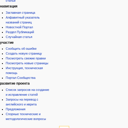
статьи
навигация
Заглавная страница
Алфавитный указатель
названий страниц
Новостной Портал
Раздел Публикаций
Случайная статья
участие
Сообщить об ошибке
Создать новую страницу
Посмотреть свежие правки
Посмотреть новые страницы
Инструкция, техническая
помощь
Портал Сообщества
развитие проекта
Список запросов на создание
и исправление статей
Запросы на перевод с
английского и иврита
Предложения
Спорные технические и
методологические вопросы
инструменты