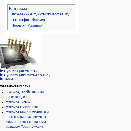
Категории
:
Населённые пункты по алфавиту
География Израиля
Посёлки Израиля
Навигация
персональные инструменты
действия на странице
категории
Израиль:Страна и
войти
статья
государство
запрос
обсуждение
Иудаизм
учётной
читать
Народ
записи
просмотр
Проекты
кода
Проекты/Участники/
дополнения
история
Публикации:Авторы
Публикации:Статьи по типу
Темы
ежевиковый куст
ЕжеВиКа,Еврейская Вики-
энциклопедия
ЕжеВиКа-ТаНаХ
ЕжеВиКа-Публикации
ЕжеВиКа-Книги (бумажные и
электронные), аудиокурсы,
комментарии к недельным
разделам Торы, текущие