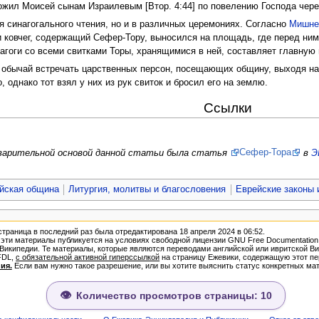
ложил Моисей сынам Израилевым [Втор. 4:44] по повелению Господа чер
я синагогального чтения, но и в различных церемониях. Согласно
Мишн
ковчег, содержащий Сефер-Тору, выносился на площадь, где перед ним м
инагоги со всеми свитками Торы, хранящимися в ней, составляет главну
обычай встречать царственных персон, посещающих общину, выходя нав
 однако тот взял у них из рук свиток и бросил его на землю.
Ссылки
дварительной основой данной статьи была статья
Сефер-Тора
в
Э
йская община
Литургия, молитвы и благословения
Еврейские законы 
страница в последний раз была отредактирована 18 апреля 2024 в 06:52.
ти материалы публикуется на условиях свободной лицензии GNU Free Documentation Lice
зией Википедии. Те материалы, которые являются переводами английской или ивритской
FDL,
с обязательной активной гиперссылкой
на страницу Ежевики, содержащую этот пе
ия.
Если вам нужно такое разрешение, или вы хотите выяснить статус конкретных мат
Количество просмотров страницы: 10