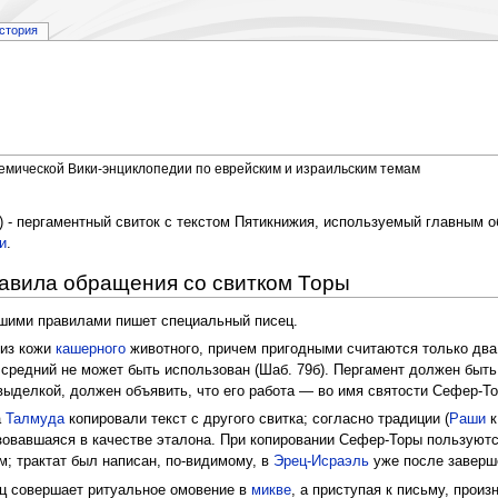
стория
демической Вики-энциклопедии по еврейским и израильским темам
а`) - пергаментный свиток с текстом Пятикнижия, используемый главным 
и
.
авила обращения со свитком Торы
йшими правилами пишет специальный писец.
 из кожи
кашерного
животного, причем пригодными считаются только два
 средний не может быть использован (Шаб. 79б). Пергамент должен быт
 выделкой, должен объявить, что его работа — во имя святости Сефер-Т
а
Талмуда
копировали текст с другого свитка; согласно традиции (
Раши
к
зовавшаяся в качестве эталона. При копировании Сефер-Торы пользуют
; трактат был написан, по-видимому, в
Эрец-Исраэль
уже после заверш
ц совершает ритуальное омовение в
микве
, а приступая к письму, прои