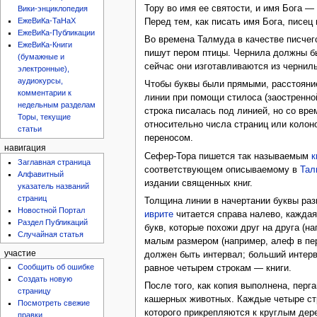
Тору во имя ее святости, и имя Бога —
Вики-энциклопедия
ЕжеВиКа-ТаНаХ
Перед тем, как писать имя Бога, писец
ЕжеВиКа-Публикации
Во времена Талмуда в качестве писчег
ЕжеВиКа-Книги
пишут пером птицы. Чернила должны бы
(бумажные и
сейчас они изготавливаются из чернил
электронные),
аудиокурсы,
Чтобы буквы были прямыми, расстояние
комментарии к
линии при помощи стилоса (заостренно
недельным разделам
строка писалась под линией, но со вр
Торы, текущие
относительно числа страниц или колоно
статьи
переносом.
навигация
Сефер-Тора пишется так называемым
к
Заглавная страница
соответствующем описываемому в
Тал
Алфавитный
издании священных книг.
указатель названий
страниц
Толщина линии в начертании буквы разн
Новостной Портал
иврите
читается справа налево, каждая
Раздел Публикаций
букв, которые похожи друг на друга (н
Случайная статья
малым размером (например, алеф в пер
участие
должен быть интервал; больший интерв
Сообщить об ошибке
равное четырем строкам — книги.
Создать новую
После того, как копия выполнена, пер
страницу
кашерных животных. Каждые четыре стр
Посмотреть свежие
которого прикрепляются к круглым де
правки