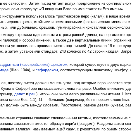
 в ее святости». Затем писец читает вслух предложение из оригинального
 произносит формулу: «Я пишу имя Бога во имя святости Его имени».
о инструмента использовалось тростниковое перо (калам); в наше врем
ть черного цвета, стойкими и несмываемыми (состав чернил менялся с
ьных, или дубильных, орешков, гуммиарабика и кристаллов сернокислой 
 между строками одинаковым и строки равной длины, на пергаменте пр
й палочки) и особой линейки, а также две вертикальные линии, огранич
еменем установилось правило писать над линией. До начала 19 в. не су
к, а затем установили стандарт: 248 колонок по 42 строки каждая. Зап
вадратным («ассирийским») шрифтом
, который существует в двух вари
муде
(Шаб. 104а), и
сефардском
, соответствующем печатному шрифту, 
ая, поэтому писец должен менять угол, под которым перо касается перг
 буква в Сефер-Торе выписывается слева направо. Особое внимание уд
апример,
далет
и
реш
), чтобы они были легко различимы при чтении. Шес
вом слове Лев. 1:1), 11 — большим (например, бет в первом слове Быт.
ал должен быть между словами. Расстояние, равное девяти буквам, ра
гаментные страницы сшивают специальными нитями, изготовляемыми из с
аницы сшиваются вместе, образуя иери‘а (`раздел`). Разделы затем сш
ревянным валикам, называемым
ацей хаим
, с рукоятками по обеим сторо