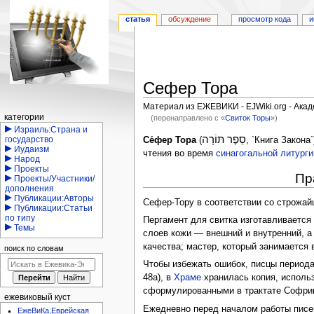
статья
обсуждение
просмотр кода
и
Сефер Тора
Материал из ЕЖЕВИКИ - EJWiki.org - Ака
Навигация
категории
(перенаправлено с «
Свиток Торы
»)
Израиль:Страна и
Перейти
Перейти
סֵפֶר תּוֹרָה
государство
Се́фер Тора
(
, `Книга Закон
Иудаизм
к
к
чтения во время
синагогальной литурги
Народ
навигации
поиску
Проекты
Пр
Проекты/Участники/
дополнения
Публикации:Авторы
Сефер-Тору в соответствии со строжа
Публикации:Статьи
по типу
Пергамент для свитка изготавливается
Темы
слоев кожи — внешний и внутренний, а
качества; мастер, который занимается
поиск по словам
Чтобы избежать ошибок, писцы период
48а), в
Храме
хранилась копия, исполь
сформулированными в трактате Софрим
ежевиковый куст
Ежедневно перед началом работы писе
ЕжеВиКа,Еврейская