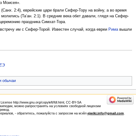
ез Моисея».
е
(Санх. 2:4), еврейские цари брали Сефер-Тору на войну, а во время
олились (Та‘ан. 2:1). В средние века обет давали, глядя на Сефер-
ю церемонию праздника Симхат-Тора.
стречу им с Сефер-Торой. Известен случай, когда евреи
Рима
вышли
ЕЭ
и обычаи
nse http://www.gnu.org/copyleft/fdl.html, CC-BY-SA
 Википедии, можно рапространять на условиях свободной лицензии
ревод.
ериалов, - обратитесь, пожалуйста с запросом на мэйл
ejwiki.info@gmail.com
.