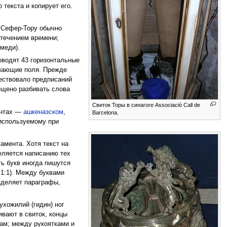
 текста и копирует его.
я Сефер-Тору обычно
 течением времени;
меди).
оводят 43 горизонтальные
ивающие поля. Прежде
ществовало предписаний
рещено разбивать слова
Свиток Торы в синагоге Associació Call de
антах —
ашкеназском
,
Barcelona.
используемому при
амента. Хотя текст на
еляется написанию тех
ть букв иногда пишутся
 1:1). Между буквами
зделяет параграфы,
ухожилий (гидин) ног
ивают в свиток, концы
нам; между рукоятками и