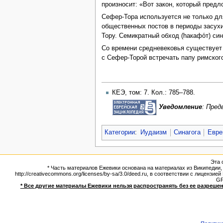
произносит: «Вот закон, который пред
Сефер-Тора используется не только дл
общественных постов в периоды засухи 
Тору. Семикратный обход (hакафо́т) с
Со времени средневековья существует 
с Сефер-Торой встречать папу римского,
КЕЭ, том: 7. Кол.: 785–788.
Уведомление
: Пре
Категории
:
Иудаизм
Синагога
Евре
Эта 
* Часть материалов Ежевики основана на материалах из Википедии, э
http://creativecommons.org/licenses/by-sa/3.0/deed.ru, в соответствии с лицен
G
* Все другие материалы Ежевики нельзя распространять без ее разрешен