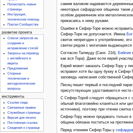
самим валиком надеваются деревянные 
Посмотреть новые
страницы
некоторых сефардских общинах такие д
Инструкция,
особом деревянном или металлическом
техническая помощь
прикасаясь к нему руками.
Портал Сообщества
Ошибки в Сефер-Торе можно исправить,
развитие проекта
Сефер-Торе не допускается. Имена
Бог
Список запросов на
свиток непригоден к употреблению, ег
создание и
свитки рядом с могилами выдающихся р
исправление статей
Согласно Талмуду (Санх. 21б),
Библия
п
Запросы на перевод
как вся Тора). Даже если еврей унаслед
с английского и
иврита
Еврей может заказать Сефер-Тору у писц
Предложения
исправил хотя бы одну букву в Сефер-Т
Спорные
заповедь написания собственной Сефе
технические и
методологические
Писец пишет первый и последний пара
вопросы
присутствующих удостаиваются чести о
инструменты
С Сефер-Торой следует обращаться с о
Ссылки сюда
обычай благоговейно кланяться или цел
Связанные правки
источники), поэтому при чтении свитка 
Служебные страницы
Сефер-Тору можно продавать только в т
Версия для печати
община обязана поститься на протяжен
Постоянная ссылка
Сведения о странице
Перед чтением Сефер-Торы у
сефардо