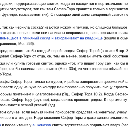
диски, поддерживающие свиток, когда он находится в вертикальном по
иски отсутствуют, так как там Сефер-Тора хранится только в горизонта
 футляре, называемом тик). С помощью ацей хаим священный свиток п
 так как чернила соскабливаются ножом и пемзой, но слишком большое
а
стирать нельзя; если они написаны неправильно, весь пергамент счит
о
помещают в глиняный сосуд и захоранивают на кладбище
(вошло в обыч
аввинов; Мег. 26б).
редписывает, чтобы каждый еврей владел Сефер-Торой (в стихе Втор. 3
овал Сефер-Тору от отца, он, тем не менее, обязан иметь свой собствен
а или купить готовый свиток, однако «тот, кто пишет Тору сам, как бы п
оре, как бы написал весь свиток (Мен. 30а), из чего развился обычай,
р-Торы.
графы Сефер-Торы только контуром, и работа завершается церемонией
с
бвести одну из букв по контуру или формально поручить писцу сделать 
собым почтением и благоговением (Яд., Сефер Тора 10:2). Когда Сефер
овать Сефер-Тору (футляр), когда свиток проносят рядом. К пергаменту
пользуются особой указкой (яд).
ом случае, если нельзя иначе приобрести средства на женитьбу, учебу 
ии всего этого дня. Ради спасения Сефер-Торы и даже синагогального 
в
и после чтения у
ашкеназов
свиток торжественно поднимают вверх (hаг