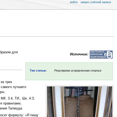
войти
запрос учётной записи
образом для
Источник:
Тип статьи
:
Регулярная исправленная статья
 из трех
ь самого лучшего
оры.
 МК. 3:4, ТИ., Шк. 4:3,
ся правилами,
ения Талмуда.
зносит формулу: «Я пишу