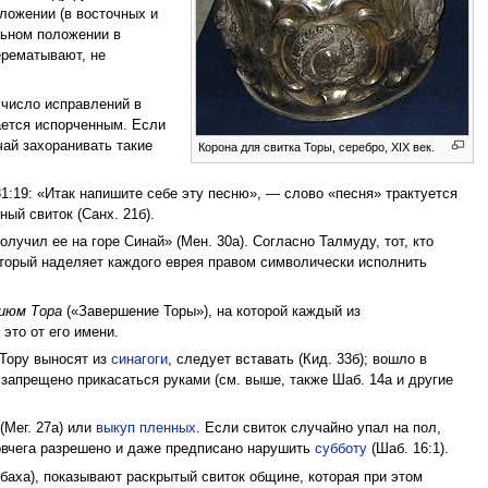
ложении (в восточных и
льном положении в
ерематывают, не
 число исправлений в
ается испорченным. Если
ай захоранивать такие
Корона для свитка Торы, серебро, XIX век.
1:19: «Итак напишите себе эту песню», — слово «песня» трактуется
ный свиток (Санх. 21б).
олучил ее на горе Синай» (Мен. 30а). Согласно Талмуду, тот, кто
 который наделяет каждого еврея правом символически исполнить
июм Тора
(«Завершение Торы»), на которой каждый из
это от его имени.
-Тору выносят из
синагоги
, следует вставать (Кид. 33б); вошло в
 запрещено прикасаться руками (см. выше, также Шаб. 14а и другие
(Мег. 27а) или
выкуп пленных
. Если свиток случайно упал на пол,
ковчега разрешено и даже предписано нарушить
субботу
(Шаб. 16:1).
баха), показывают раскрытый свиток общине, которая при этом