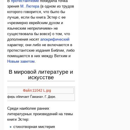
В
протестантизме
победила точка
зрения
М. Лютера
(в одном из трудов
которого говорится, что было бы
лучше, если бы книга Эстер с ее
«чрезмерно еврейским духом и
языческим неприличием» не
существовала бы вовсе) о том, что
дополнения носят
апокрифический
характер; они либо не включаются в
протестантские издания Библии, либо
помещаются в них между Ветхим и
Новым заветом
.
В мировой литературе и
искусстве
Файл:11042 L.jpg
«Эсфирь обличает Ѓамана». Г. Доре.
Среди наиболее ранних
литературных произведений на темы
книги Эстер:
стихотворная мистерия