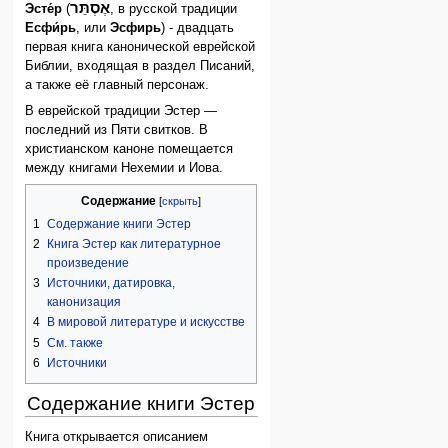
אֶסְתֵּר
Эсте́р
(
, в русской традиции
Есфи́рь
, или
Эсфирь
) - двадцать
первая книга канонической еврейской
Библии, входящая в раздел Писаний,
а также её главный персонаж.
В еврейской традиции Эстер —
последний из Пяти свитков. В
христианском каноне помещается
между книгами Нехемии и Иова.
Содержание
1
Содержание книги Эстер
2
Книга Эстер как литературное
произведение
3
Источники, датировка,
канонизация
4
В мировой литературе и искусстве
5
См. также
6
Источники
Содержание книги Эстер
Книга открывается описанием