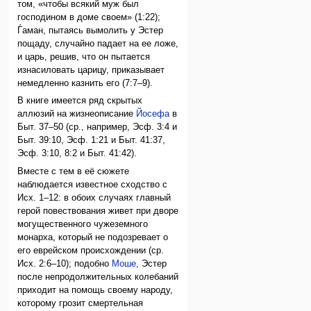
том, «чтобы всякий муж был
господином в доме своем» (1:22);
Ѓаман, пытаясь вымолить у Эстер
пощаду, случайно падает на ее ложе,
и царь, решив, что он пытается
изнасиловать царицу, приказывает
немедленно казнить его (7:7–9).
В книге имеется ряд скрытых
аллюзий на жизнеописание
Йосефа
в
Быт. 37–50 (ср., например, Эсф. 3:4 и
Быт. 39:10, Эсф. 1:21 и Быт. 41:37,
Эсф. 3:10, 8:2 и Быт. 41:42).
Вместе с тем в её сюжете
наблюдается известное сходство с
Исх. 1–12: в обоих случаях главный
герой повествования живет при дворе
могущественного чужеземного
монарха, который не подозревает о
его еврейском происхождении (ср.
Исх. 2:6–10); подобно
Моше
, Эстер
после непродолжительных колебаний
приходит на помощь своему народу,
которому грозит смертельная