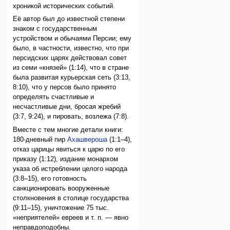
хроникой исторических событий.
Её автор был до известной степени
знаком с государственным
устройством и обычаями Персии; ему
было, в частности, известно, что при
персидских царях действовал совет
из семи «князей» (1:14), что в стране
была развитая курьерская сеть (3:13,
8:10), что у персов было принято
определять счастливые и
несчастливые дни, бросая жребий
(3:7, 9:24), и пировать, возлежа (7:8).
Вместе с тем многие детали книги:
180-дневный пир
Ахашвероша
(1:1–4),
отказ царицы явиться к царю по его
приказу (1:12), издание монархом
указа об истреблении целого народа
(3:8–15), его готовность
санкционировать вооруженные
столкновения в столице государства
(9:11–15), уничтожение 75 тыс.
«неприятелей» евреев и т. п. — явно
неправдоподобны.