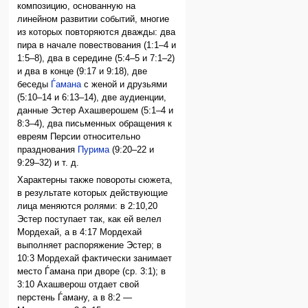
композицию, основанную на
линейном развитии событий, многие
из которых повторяются дважды: два
пира в начале повествования (1:1–4 и
1:5–8), два в середине (5:4–5 и 7:1–2)
и два в конце (9:17 и 9:18), две
беседы
Ѓамана
с женой и друзьями
(5:10–14 и 6:13–14), две аудиенции,
данные Эстер Ахашверошем (5:1–4 и
8:3–4), два письменных обращения к
евреям Персии относительно
празднования
Пурима
(9:20–22 и
9:29–32) и т. д.
Характерны также повороты сюжета,
в результате которых действующие
лица меняются ролями: в 2:10,20
Эстер поступает так, как ей велел
Мордехай, а в 4:17 Мордехай
выполняет распоряжение Эстер; в
10:3 Мордехай фактически занимает
место Ѓамана при дворе (ср. 3:1); в
3:10 Ахашверош отдает свой
перстень Ѓаману, а в 8:2 —