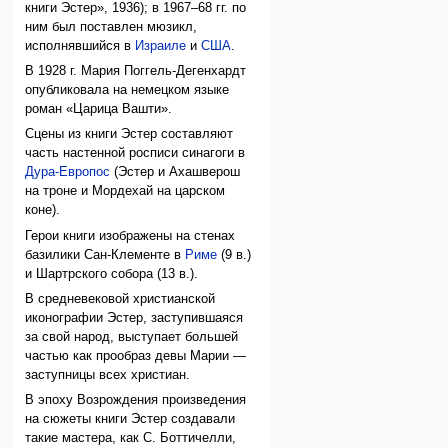
книги Эстер», 1936); в 1967–68 гг. по
ним был поставлен мюзикл,
исполнявшийся в
Израиле
и
США
.
В 1928 г. Мария Поггель-Дегенхардт
опубликовала на немецком языке
роман «Царица Вашти».
Сцены из книги Эстер составляют
часть настенной росписи синагоги в
Дура-Европос
(Эстер и Ахашверош
на троне и Мордехай на царском
коне).
Герои книги изображены на стенах
базилики Сан-Клементе в
Риме
(9 в.)
и Шартрского собора (13 в.).
В средневековой христианской
иконографии Эстер, заступившаяся
за свой народ, выступает большей
частью как прообраз девы Марии —
заступницы всех христиан.
В эпоху Возрождения произведения
на сюжеты книги Эстер создавали
такие мастера, как С. Боттичелли,