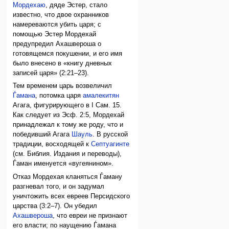
Мордехаю
, дяде Эстер, стало
известно, что двое охранников
намереваются убить царя; с
помощью Эстер Мордехай
предупредил Ахашвероша о
готовящемся покушении, и его имя
было внесено в «книгу дневных
записей царя» (2:21–23).
Тем временем царь возвеличил
Ѓамана
, потомка царя
амалекитян
Агага, фигурирующего в I Сам. 15.
Как следует из Эсф. 2:5, Мордехай
принадлежал к тому же роду, что и
победивший Агага
Шауль
. В русской
традиции, восходящей к
Септуагинте
(см. Библия. Издания и переводы),
Ѓаман именуется «вугеянином».
Отказ Мордехая кланяться Ѓаману
разгневал того, и он задумал
уничтожить всех евреев Персидского
царства (3:2–7). Он убедил
Ахашвероша
, что евреи не признают
его власти; по наущению Ѓамана