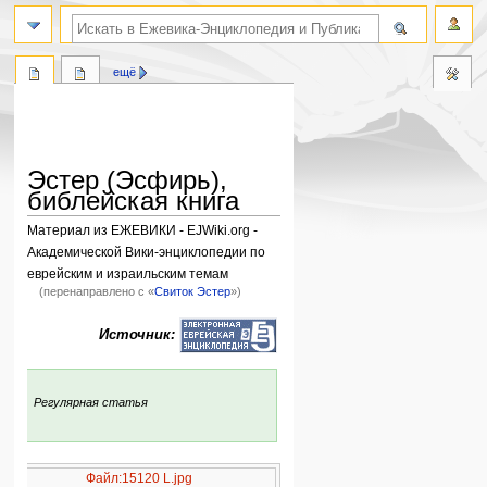
поиск по словам
ещё
Эстер (Эсфирь),
библейская книга
Материал из ЕЖЕВИКИ - EJWiki.org -
Академической Вики-энциклопедии по
еврейским и израильским темам
(перенаправлено с «
Свиток Эстер
»)
Перейти
Перейти
Источник:
к
к
навигации
поиску
:
Регулярная статья
Файл:15120 L.jpg