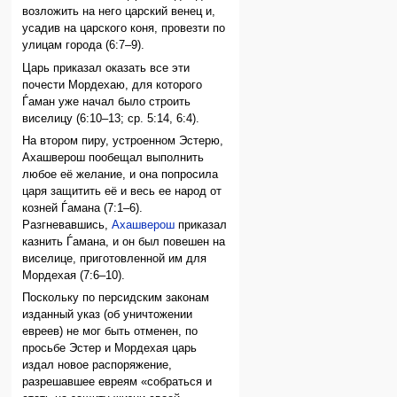
возложить на него царский венец и,
усадив на царского коня, провезти по
улицам города (6:7–9).
Царь приказал оказать все эти
почести Мордехаю, для которого
Ѓаман уже начал было строить
виселицу (6:10–13; ср. 5:14, 6:4).
На втором пиру, устроенном Эстерю,
Ахашверош пообещал выполнить
любое её желание, и она попросила
царя защитить её и весь ее народ от
козней Ѓамана (7:1–6).
Разгневавшись,
Ахашверош
приказал
казнить Ѓамана, и он был повешен на
виселице, приготовленной им для
Мордехая (7:6–10).
Поскольку по персидским законам
изданный указ (об уничтожении
евреев) не мог быть отменен, по
просьбе Эстер и Мордехая царь
издал новое распоряжение,
разрешавшее евреям «собраться и