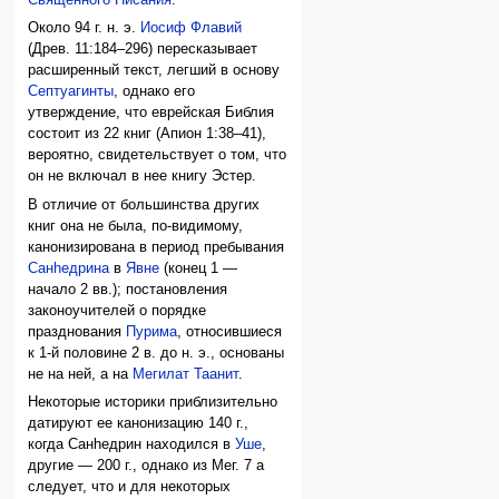
Около 94 г. н. э.
Иосиф Флавий
(Древ. 11:184–296) пересказывает
расширенный текст, легший в основу
Септуагинты
, однако его
утверждение, что еврейская Библия
состоит из 22 книг (Апион 1:38–41),
вероятно, свидетельствует о том, что
он не включал в нее книгу Эстер.
В отличие от большинства других
книг она не была, по-видимому,
канонизирована в период пребывания
Санhедрина
в
Явне
(конец 1 —
начало 2 вв.); постановления
законоучителей о порядке
празднования
Пурима
, относившиеся
к 1-й половине 2 в. до н. э., основаны
не на ней, а на
Мегилат Таанит
.
Некоторые историки приблизительно
датируют ее канонизацию 140 г.,
когда Санhедрин находился в
Уше
,
другие — 200 г., однако из Мег. 7 а
следует, что и для некоторых