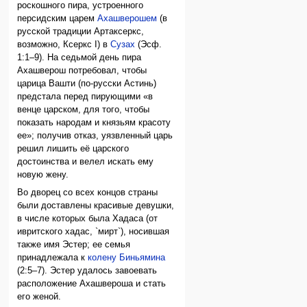
роскошного пира, устроенного
персидским царем
Ахашверошем
(в
русской традиции Артаксеркс,
возможно, Ксеркс I) в
Сузах
(Эсф.
1:1–9). На седьмой день пира
Ахашверош потребовал, чтобы
царица Вашти (по-русски Астинь)
предстала перед пирующими «в
венце царском, для того, чтобы
показать народам и князьям красоту
ее»; получив отказ, уязвленный царь
решил лишить её царского
достоинства и велел искать ему
новую жену.
Во дворец со всех концов страны
были доставлены красивые девушки,
в числе которых была Хадаса (от
ивритского хадас, `мирт`), носившая
также имя Эстер; ее семья
принадлежала к
колену Биньямина
(2:5–7). Эстер удалось завоевать
расположение Ахашвероша и стать
его женой.