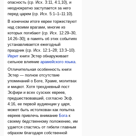
опасность (ср. Исх. 3:11, 4:1,10), и
неоднократно заступается за него
перед царем (ср. Исх. 5:1–1–11:10).
В конечном итоге евреи торжествуют
над своими врагами, многие из
которых погибают (ср. Исх. 12:29–30,
14:26–30); в память об этих событиях
устанавливается ежегодный
праздник (ср. Исх. 12:1–28; 13:3–10).
Иврит
книги Эстер обнаруживает
сильное влияние
арамейского языка
.
Отличительная особенность книги
Эстер — полное отсутствие
упоминаний о Боге, Храме, молитвах
и мицвот. Хотя трехдневный пост
Эсфири и всех сузских евреев,
предшествовавший, согласно Эсф.
4:16, ее первой аудиенции у царя,
может быть истолкован как попытка
евреев привлечь внимание
Бога
к
своему бедственному положению, им
удается спастись от гибели главным
образом благодаря собственной