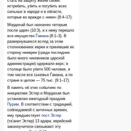
стать на защиту жизни своей,
истребить, убить и погубить всех
сильных в народе и в области,
которые во вражде с ними» (8:4–17).
Мордехай был назначен «вторым
после царя» (10:3), и к нему перешло
все имущество
Ѓамана
(8:1–3). В
развернувшихся вслед за этим
столкновениях евреи и принявшие их
сторону неевреи (среди последних
было много чиновников царской
администрации) одержали верх; в
столице было убито 500 человек, в
том числе все сыновья Ѓамана, а по
стране в целом — 75 тыс. (9:1–17).
В память об этих событиях по
инициативе Эстер и Мордехая был
установлен ежегодный праздник
Пурим
. В соответствии с традицией,
соблюдаемой с античных времен,
ему предшествует
пост Эстер
(та‘анит Эстер) 13 адара; еврейский
законоучители связывают эту