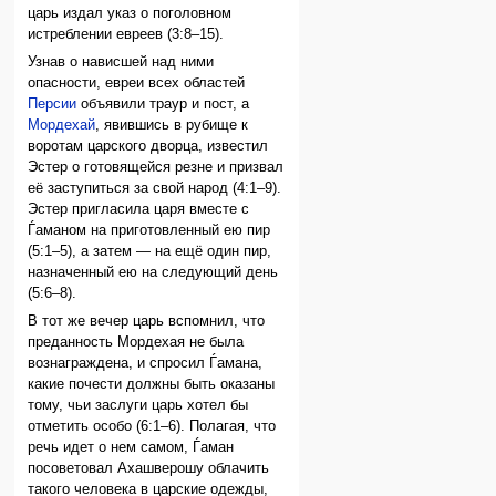
царь издал указ о поголовном
истреблении евреев (3:8–15).
Узнав о нависшей над ними
опасности, евреи всех областей
Персии
объявили траур и пост, а
Мордехай
, явившись в рубище к
воротам царского дворца, известил
Эстер о готовящейся резне и призвал
её заступиться за свой народ (4:1–9).
Эстер пригласила царя вместе с
Ѓаманом на приготовленный ею пир
(5:1–5), а затем — на ещё один пир,
назначенный ею на следующий день
(5:6–8).
В тот же вечер царь вспомнил, что
преданность Мордехая не была
вознаграждена, и спросил Ѓамана,
какие почести должны быть оказаны
тому, чьи заслуги царь хотел бы
отметить особо (6:1–6). Полагая, что
речь идет о нем самом, Ѓаман
посоветовал Ахашверошу облачить
такого человека в царские одежды,