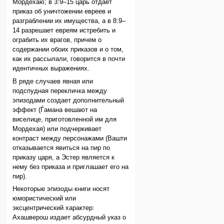
Мордехаю; в 3:9–15 царь отдает
приказ об уничтожении евреев и
разграблении их имущества, а в 8:9–
14 разрешает евреям истребить и
ограбить их врагов, причем о
содержании обоих приказов и о том,
как их рассылали, говорится в почти
идентичных выражениях.
В ряде случаев явная или
подспудная перекличка между
эпизодами создает дополнительный
эффект (Ѓамана вешают на
виселице, приготовленной им для
Мордехая) или подчеркивает
контраст между персонажами (Вашти
отказывается явиться на пир по
приказу царя, а Эстер является к
нему без приказа и приглашает его на
пир).
Некоторые эпизоды книги носят
юмористический или
эксцентрический характер:
Ахашверош издает абсурдный указ о