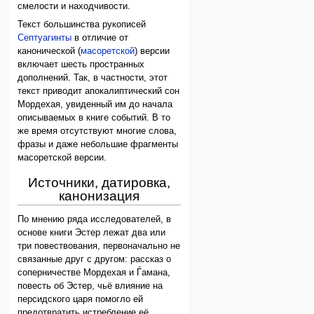
смелости и находчивости.
Текст большинства рукописей
Септуагинты
в отличие от
канонической (
масоретской
) версии
включает шесть пространных
дополнений. Так, в частности, этот
текст приводит апокалиптический сон
Мордехая, увиденный им до начала
описываемых в книге событий. В то
же время отсутствуют многие слова,
фразы и даже небольшие фрагменты
масоретской версии.
Источники, датировка,
канонизация
По мнению ряда исследователей, в
основе книги Эстер лежат два или
три повествования, первоначально не
связанные друг с другом: рассказ о
соперничестве Мордехая и Ѓамана,
повесть об Эстер, чьё влияние на
персидского царя помогло ей
предотвратить истребление её