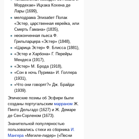
Мордехае» Ицхака Кохена де
Лары (1699),
мелодрама Элизабет Полак
«Эстер, царственная еврейка, или
Смерть Ѓамана» (1835),
неоконченная пьеса Ф.
Грильпарцера «Эстер» (1848),
«Царица Эстер» Ф. Блисса (1881),
«Эстер и Харбона» Г. Перейры
Мендеса (1917),
«Эстер» М. Брода (1918),
«Сон в ночь Пурима» И. Голлера
(1931),
«Что они говорят?» Дж. Брайди
(1939).
Эпические поэмы об Эсфири были
созданы португальским
марраном
Ж.
Пинто Дельгадо (1627) и Ж. Демаре
де Сен-Сорленом (1673).
Значительной популярностью
пользовались стихи из сборника
И.
Мангера
«Мегиле-лидер» («Песни