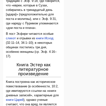
традицию с Эсф. 9:18, где говорится,
что «евреи, которые в Сузах,
собирались в тринадцатый день
[адара]» (предположительно для
поста и молитвы), или с Эсф. 9:31,
где наряду с Пуримом упоминаются
«дни поста и плача».
В пост Эсфири читаются особые
слихот
и отрывки из
книги Исход
(32:11–14, 34:1–10); в некоторых
общинах постились три дня,
особенно женщины (ср. Эсф. 4:16–
17).
Книга Эстер как
литературное
произведение
Книга построена как историческое
повествование (в особенности, 10:2,
где имитируются ссылки на «книги
дневных записей», характерные для
книги Царей
), однако ученые
считают, что она вряд ли является