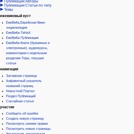
Публикации:Авторы
Публикации:Статьи по типу
Темы
ежевиковый куст
ЕжеВиКа,Еврейская Вики-
энциклопедия
ЕжеВиКа-ТаНаХ
ЕжеВиКа-Публикации
ЕжеВиКа-Книги (бумажные и
электронные), аудиокурсы,
комментарии к недельным
разделам Торы, текущие
статьи
навигация
Заглавная страница
Алфавитный указатель
названий страниц
Новостной Портал
Раздел Публикаций
Случайная статья
участие
Сообщить об ошибке
Создать новую страницу
Посмотреть свежие правки
Посмотреть новые страницы
Инструкция, техническая