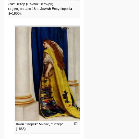
Мегилат Эстер (Свиток Эсфири).
Голландия, начало 18 в. Jewish Encyclo­pedia
(1901–1906).
Джон Эверетт Милас, "Эстер"
(1865)