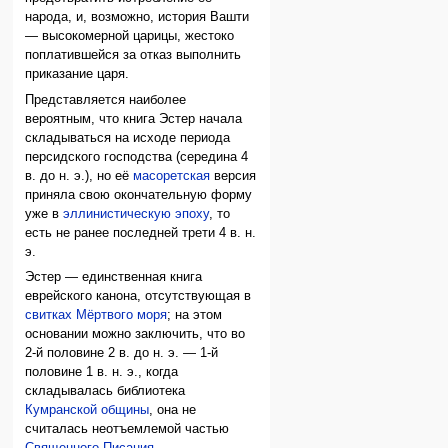
народа, и, возможно, история Вашти
— высокомерной царицы, жестоко
поплатившейся за отказ выполнить
приказание царя.
Представляется наиболее
вероятным, что книга Эстер начала
складываться на исходе периода
персидского господства (середина 4
в. до н. э.), но её
масоретская
версия
приняла свою окончательную форму
уже в
эллинистическую эпоху
, то
есть не ранее последней трети 4 в. н.
э.
Эстер — единственная книга
еврейского канона, отсутствующая в
свитках Мёртвого моря
; на этом
основании можно заключить, что во
2-й половине 2 в. до н. э. — 1-й
половине 1 в. н. э., когда
складывалась библиотека
Кумранской общины
, она не
считалась неотъемлемой частью
Священного Писания
.