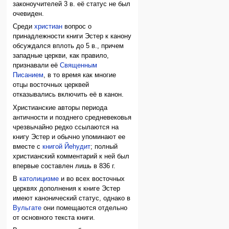
законоучителей 3 в. её статус не был
очевиден.
Среди
христиан
вопрос о
принадлежности книги Эстер к канону
обсуждался вплоть до 5 в., причем
западные церкви, как правило,
признавали её
Священным
Писанием
, в то время как многие
отцы восточных церквей
отказывались включить её в канон.
Христианские авторы периода
античности и позднего средневековья
чрезвычайно редко ссылаются на
книгу Эстер и обычно упоминают ее
вместе с
книгой Йеhудит
; полный
христианский комментарий к ней был
впервые составлен лишь в 836 г.
В
католицизме
и во всех восточных
церквях дополнения к книге Эстер
имеют канонический статус, однако в
Вульгате
они помещаются отдельно
от основного текста книги.