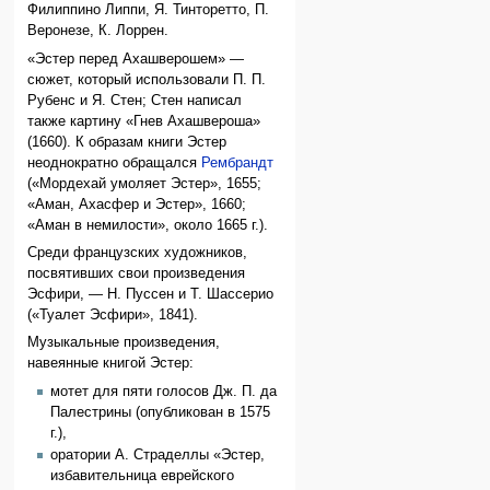
Филиппино Липпи, Я. Тинторетто, П.
Веронезе, К. Лоррен.
«Эстер перед Ахашверошем» —
сюжет, который использовали П. П.
Рубенс и Я. Стен; Стен написал
также картину «Гнев Ахашвероша»
(1660). К образам книги Эстер
неоднократно обращался
Рембрандт
(«Мордехай умоляет Эстер», 1655;
«Аман, Ахасфер и Эстер», 1660;
«Аман в немилости», около 1665 г.).
Среди французских художников,
посвятивших свои произведения
Эсфири, — Н. Пуссен и Т. Шассерио
(«Туалет Эсфири», 1841).
Музыкальные произведения,
навеянные книгой Эстер:
мотет для пяти голосов Дж. П. да
Палестрины (опубликован в 1575
г.),
оратории А. Страделлы «Эстер,
избавительница еврейского