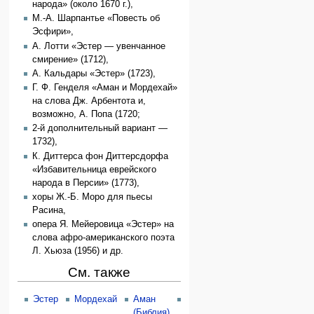
народа» (около 1670 г.),
М.-А. Шарпантье «Повесть об
Эсфири»,
А. Лотти «Эстер — увенчанное
смирение» (1712),
А. Кальдары «Эстер» (1723),
Г. Ф. Генделя «Аман и Мордехай»
на слова Дж. Арбентота и,
возможно, А. Попа (1720;
2-й дополнительный вариант —
1732),
К. Диттерса фон Диттерсдорфа
«Избавительница еврейского
народа в Персии» (1773),
хоры Ж.-Б. Моро для пьесы
Расина,
опера Я. Мейеровица «Эстер» на
слова афро-американского поэта
Л. Хьюза (1956) и др.
См. также
Эстер
Мордехай
Аман
Пурим
Иран
(Библия)