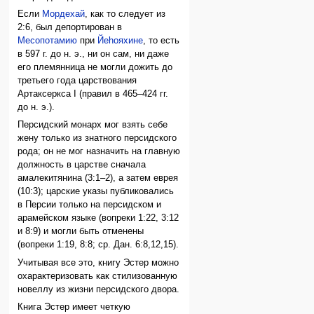
Если
Мордехай
, как то следует из
2:6, был депортирован в
Месопотамию
при
Йеhояхине
, то есть
в 597 г. до н. э., ни он сам, ни даже
его племянница не могли дожить до
третьего года царствования
Артаксеркса I (правил в 465–424 гг.
до н. э.).
Персидский монарх мог взять себе
жену только из знатного персидского
рода; он не мог назначить на главную
должность в царстве сначала
амалекитянина (3:1–2), а затем еврея
(10:3); царские указы публиковались
в Персии только на персидском и
арамейском языке (вопреки 1:22, 3:12
и 8:9) и могли быть отменены
(вопреки 1:19, 8:8; ср. Дан. 6:8,12,15).
Учитывая все это, книгу Эстер можно
охарактеризовать как стилизованную
новеллу из жизни персидского двора.
Книга Эстер имеет четкую