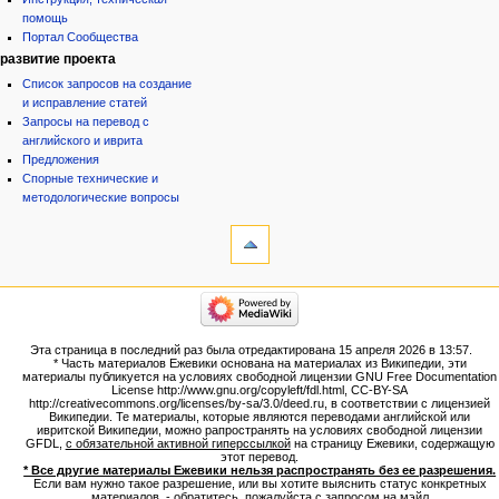
помощь
Портал Сообщества
развитие проекта
Список запросов на создание
и исправление статей
Запросы на перевод с
английского и иврита
Предложения
Спорные технические и
методологические вопросы
инструменты
Ссылки
сюда
Связанные
категории
правки
Израиль:Страна и
Служебные
государство
страницы
Иудаизм
Эта страница в последний раз была отредактирована 15 апреля 2026 в 13:57.
Народ
Версия
* Часть материалов Ежевики основана на материалах из Википедии, эти
Проекты
для
материалы публикуется на условиях свободной лицензии GNU Free Documentation
Проекты/Участники/
License http://www.gnu.org/copyleft/fdl.html, CC-BY-SA
печати
дополнения
http://creativecommons.org/licenses/by-sa/3.0/deed.ru, в соответствии с лицензией
Постоянная
Публикации:Авторы
Википедии. Те материалы, которые являются переводами английской или
ивритской Википедии, можно рапространять на условиях свободной лицензии
ссылка
Публикации:Статьи по типу
GFDL,
с обязательной активной гиперссылкой
на страницу Ежевики, содержащую
Темы
Сведения
этот перевод.
о странице
* Все другие материалы Ежевики нельзя распространять без ее разрешения.
ежевиковый куст
Если вам нужно такое разрешение, или вы хотите выяснить статус конкретных
ЕжеВиКа,Еврейская Вики-
материалов, - обратитесь, пожалуйста с запросом на мэйл