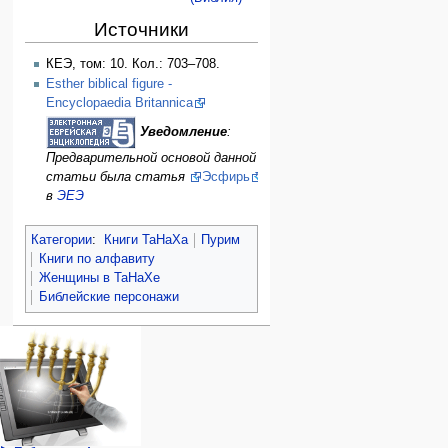
Источники
КЕЭ, том: 10. Кол.: 703–708.
Esther biblical figure -
Encyclopaedia Britannica
Уведомление
:
Предварительной основой данной
статьи была статья
Эсфирь
в
ЭЕЭ
Категории
:
Книги ТаНаХа
Пурим
Книги по алфавиту
Женщины в ТаНаХе
Библейские персонажи
Навигация
персональные инструменты
действия на странице
категории
Израиль:Страна и
войти
статья
государство
запрос
обсуждение
Иудаизм
учётной
читать
Народ
записи
просмотр
Проекты
кода
Проекты/Участники/
дополнения
история