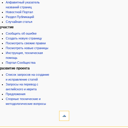
Алфавитный указатель
названий страниц
Новостной Портал
Раздел Публикаций
Случайная статья
участие
Сообщить об ошибке
Создать новую страницу
Посмотреть свежие правки
Посмотреть новые страницы
Инструкция, техническая
помощь
Портал Сообщества
развитие проекта
Список запросов на создание
и исправление статей
Запросы на перевод с
английского и иврита
Предложения
Спорные технические и
методологические вопросы
инструменты
Служебные
страницы
Версия
категории