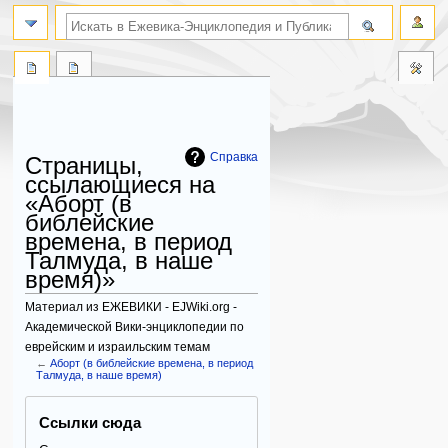
поиск по словам
Справка
Страницы,
ссылающиеся на
«Аборт (в
библейские
времена, в период
Талмуда, в наше
время)»
Материал из ЕЖЕВИКИ - EJWiki.org -
Академической Вики-энциклопедии по
еврейским и израильским темам
←
Аборт (в библейские времена, в период
Талмуда, в наше время)
Перейти
Перейти
Ссылки сюда
к
к
навигации
поиску