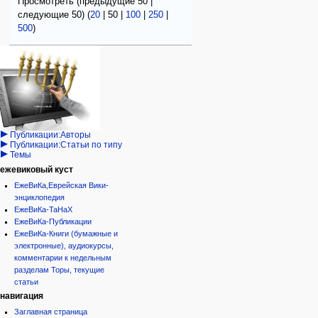
Просмотреть (
предыдущие 50
|
следующие 50
) (
20
|
50
|
100
|
250
|
500
)
Навигация
персональные инструменты
действия на странице
категории
Израиль:Страна и
войти
статья
государство
запрос
обсуждение
Иудаизм
учётной
читать
Народ
записи
просмотр
Проекты
кода
Проекты/Участники/
дополнения
история
Публикации:Авторы
Публикации:Статьи по типу
Темы
ежевиковый куст
ЕжеВиКа,Еврейская Вики-
энциклопедия
ЕжеВиКа-ТаНаХ
ЕжеВиКа-Публикации
ЕжеВиКа-Книги (бумажные и
электронные), аудиокурсы,
комментарии к недельным
разделам Торы, текущие
статьи
навигация
Заглавная страница