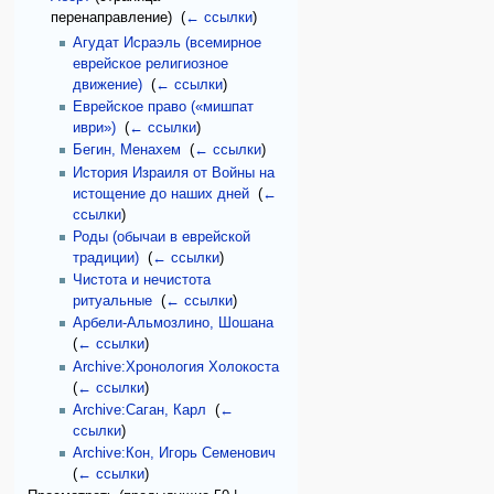
перенаправление) ‎
(
← ссылки
)
Агудат Исраэль (всемирное
еврейское религиозное
движение)
‎
(
← ссылки
)
Еврейское право («мишпат
иври»)
‎
(
← ссылки
)
Бегин, Менахем
‎
(
← ссылки
)
История Израиля от Войны на
истощение до наших дней
‎
(
←
ссылки
)
Роды (обычаи в еврейской
традиции)
‎
(
← ссылки
)
Чистота и нечистота
ритуальные
‎
(
← ссылки
)
Арбели-Альмозлино, Шошана
‎
(
← ссылки
)
Archive:Хронология Холокоста
‎
(
← ссылки
)
Archive:Саган, Карл
‎
(
←
ссылки
)
Archive:Кон, Игорь Семенович
‎
(
← ссылки
)