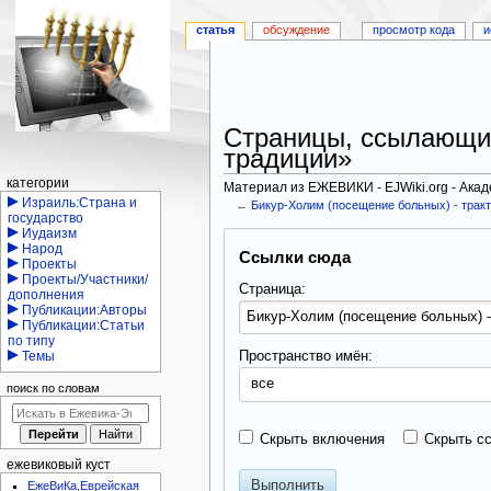
статья
обсуждение
просмотр кода
и
Страницы, ссылающие
традиции»
Навигация
категории
Материал из ЕЖЕВИКИ - EJWiki.org - Ака
Израиль:Страна и
←
Бикур-Холим (посещение больных) - тракт
государство
Иудаизм
Перейти
Перейти
Народ
Ссылки сюда
к
к
Проекты
навигации
поиску
Проекты/Участники/
Страница:
дополнения
Публикации:Авторы
Публикации:Статьи
по типу
Пространство имён:
Темы
все
поиск по словам
Скрыть включения
Скрыть с
ежевиковый куст
Выполнить
ЕжеВиКа,Еврейская