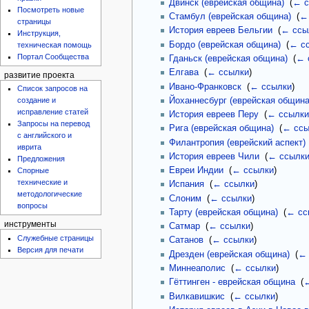
Двинск (еврейская община)
‎
(
← с
Посмотреть новые
Стамбул (еврейская община)
‎
(
←
страницы
История евреев Бельгии
‎
(
← ссы
Инструкция,
Бордо (еврейская община)
‎
(
← с
техническая помощь
Портал Сообщества
Гданьск (еврейская община)
‎
(
← 
Елгава
‎
(
← ссылки
)
развитие проекта
Ивано-Франковск
‎
(
← ссылки
)
Список запросов на
Йоханнесбург (еврейская община
создание и
исправление статей
История евреев Перу
‎
(
← ссылки
Запросы на перевод
Рига (еврейская община)
‎
(
← ссы
с английского и
Филантропия (еврейский аспект)
иврита
История евреев Чили
‎
(
← ссылк
Предложения
Евреи Индии
‎
(
← ссылки
)
Спорные
технические и
Испания
‎
(
← ссылки
)
методологические
Слоним
‎
(
← ссылки
)
вопросы
Тарту (еврейская община)
‎
(
← сс
инструменты
Сатмар
‎
(
← ссылки
)
Служебные страницы
Сатанов
‎
(
← ссылки
)
Версия для печати
Дрезден (еврейская община)
‎
(
← 
Миннеаполис
‎
(
← ссылки
)
Гёттинген - еврейская община
‎
(
←
Вилкавишкис
‎
(
← ссылки
)