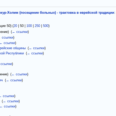
кур-Холим (посещение больных) - трактовка в еврейской традиции
:
щие 50
) (
20
|
50
|
100
|
250
|
500
)
ение) ‎
(
← ссылки
)
 ссылки
)
← ссылки
)
врейские общины
‎
(
← ссылки
)
кой Республики
‎
(
← ссылки
)
 ссылки
)
ние) ‎
(
← ссылки
)
ич
‎
(
← ссылки
)
← ссылки
)
‎
(
← ссылки
)
← ссылки
)