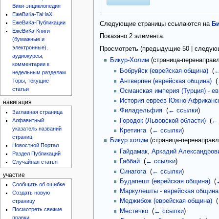
Вики-энциклопедия
ЕжеВиКа-ТаНаХ
ЕжеВиКа-Публикации
Следующие страницы ссылаются на
Би
ЕжеВиКа-Книги
Показано 2 элемента.
(бумажные и
электронные),
Просмотреть (
предыдущие 50
|
следую
аудиокурсы,
Бикур-Холим
(страница-перенаправл
комментарии к
Бобруйск (еврейская община)
‎
(
←
недельным разделам
Антверпен (еврейская община)
‎
(
Торы, текущие
статьи
Османская империя (Турция) - е
История евреев Южно-Африканс
навигация
Филадельфия
‎
(
← ссылки
)
Заглавная страница
Алфавитный
Городок (Львовской области)
‎
(
←
указатель названий
Кретинга
‎
(
← ссылки
)
страниц
Бикур холим
(страница-перенаправле
Новостной Портал
Гайдамак, Аркадий Александров
Раздел Публикаций
Габбай
‎
(
← ссылки
)
Случайная статья
Синагога
‎
(
← ссылки
)
участие
Будапешт (еврейская община)
‎
(
Сообщить об ошибке
Маркулешты - еврейская община
Создать новую
Меджибож (еврейская община)
‎
(
страницу
Посмотреть свежие
Местечко
‎
(
← ссылки
)
правки