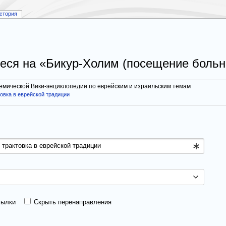
стория
ся на «Бикур-Холим (посещение больны
демической Вики-энциклопедии по еврейским и израильским темам
овка в еврейской традиции
сылки
Скрыть перенаправления