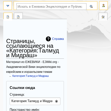
поиск по словам
Справка
Страницы,
ссылающиеся на
«Категория:Талмуд
и Мидраш»
Материал из ЕЖЕВИКИ - EJWiki.org -
Академической Вики-энциклопедии по
еврейским и израильским темам
←
Категория:Талмуд и Мидраш
Перейти
Перейти
Ссылки сюда
к
к
навигации
поиску
Страница:
Пространство имён: