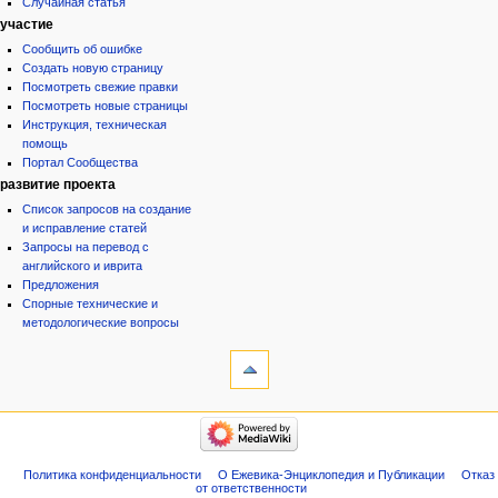
Случайная статья
участие
Сообщить об ошибке
Создать новую страницу
Посмотреть свежие правки
Посмотреть новые страницы
Инструкция, техническая
помощь
Портал Сообщества
развитие проекта
Список запросов на создание
и исправление статей
Запросы на перевод с
английского и иврита
Предложения
Спорные технические и
методологические вопросы
инструменты
Служебные
страницы
Версия
категории
для
Израиль:Страна и
печати
государство
Иудаизм
Политика конфиденциальности
О Ежевика-Энциклопедия и Публикации
Отказ
Народ
от ответственности
Проекты