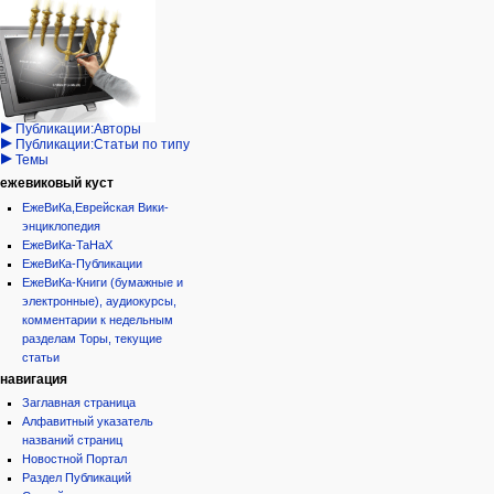
Навигация
Израиль:Страна и
войти
категория
государство
запрос
обсуждение
Иудаизм
учётной
читать
Народ
записи
просмотр
Проекты
кода
Проекты/Участники/
дополнения
история
Публикации:Авторы
Публикации:Статьи по типу
Темы
ежевиковый куст
ЕжеВиКа,Еврейская Вики-
энциклопедия
ЕжеВиКа-ТаНаХ
ЕжеВиКа-Публикации
ЕжеВиКа-Книги (бумажные и
электронные), аудиокурсы,
комментарии к недельным
разделам Торы, текущие
статьи
навигация
Заглавная страница
Алфавитный указатель
названий страниц
Новостной Портал
Раздел Публикаций