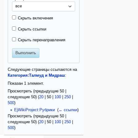
все
Скрыть включения
Скрыть ссылки
Скрыть перенаправления
Выполнить
Следующие страницы ссылаются на
Категория:Талмуд и Мидраш
:
Показан 1 элемент.
Просмотреть (
предыдущие 50
|
следующие 50
) (
20
|
50
|
100
|
250
|
500
)
EjWikiProject:Рубрики
‎
(
← ссылки
)
Просмотреть (
предыдущие 50
|
следующие 50
) (
20
|
50
|
100
|
250
|
500
)
персональные инструменты
действия на странице
категории