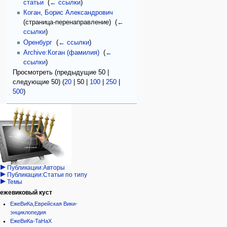
статьи
‎
(
← ссылки
)
Коган, Борис Александрович
(страница-перенаправление) ‎
(
←
ссылки
)
Оренбург
‎
(
← ссылки
)
Archive:Коган (фамилия)
‎
(
←
ссылки
)
Просмотреть (
предыдущие 50
|
следующие 50
) (
20
|
50
|
100
|
250
|
500
)
Навигация
персональные инструменты
действия на странице
категории
Израиль:Страна и
войти
статья
государство
запрос
обсуждение
Иудаизм
учётной
читать
Народ
записи
просмотр
Проекты
кода
Проекты/Участники/
дополнения
история
Публикации:Авторы
Публикации:Статьи по типу
Темы
ежевиковый куст
ЕжеВиКа,Еврейская Вики-
энциклопедия
ЕжеВиКа-ТаНаХ