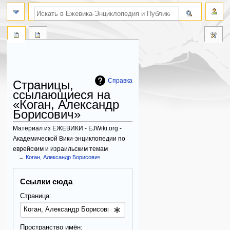
поиск по словам
Справка
Страницы,
ссылающиеся на
«Коган, Александр
Борисович»
Материал из ЕЖЕВИКИ - EJWiki.org -
Академической Вики-энциклопедии по
еврейским и израильским темам
←
Коган, Александр Борисович
Перейти
Перейти
Ссылки сюда
к
к
навигации
поиску
Страница:
Пространство имён: