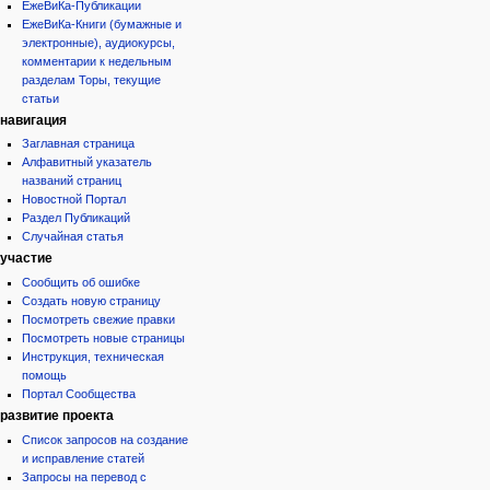
ЕжеВиКа-Публикации
ЕжеВиКа-Книги (бумажные и
электронные), аудиокурсы,
комментарии к недельным
разделам Торы, текущие
статьи
навигация
Заглавная страница
Алфавитный указатель
названий страниц
Новостной Портал
Раздел Публикаций
Случайная статья
участие
Сообщить об ошибке
Создать новую страницу
Посмотреть свежие правки
Посмотреть новые страницы
Инструкция, техническая
помощь
Портал Сообщества
развитие проекта
Список запросов на создание
и исправление статей
Запросы на перевод с