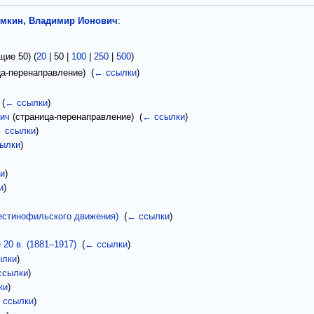
ёмкин, Владимир Ионович
:
щие 50
) (
20
|
50
|
100
|
250
|
500
)
а-перенаправление) ‎
(
← ссылки
)
‎
(
← ссылки
)
вич
(страница-перенаправление) ‎
(
← ссылки
)
 ссылки
)
ылки
)
и
)
и
)
естинофильского движения)
‎
(
← ссылки
)
 20 в. (1881–1917)
‎
(
← ссылки
)
ылки
)
ссылки
)
ки
)
 ссылки
)