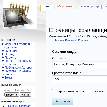
статья
обсуждение
просмотр кода
и
Страницы, ссылающи
Материал из ЕЖЕВИКИ - EJWiki.org - Ака
Навигация
категории
←
Тёмкин, Владимир Ионович
Израиль:Страна и
Перейти
Перейти
государство
Иудаизм
Ссылки сюда
к
к
Народ
навигации
поиску
Проекты
Страница:
Проекты/Участники/
дополнения
Публикации:Авторы
Публикации:Статьи
Пространство имён:
по типу
Темы
все
поиск по словам
Скрыть включения
Скрыть с
Выполнить
ежевиковый куст
ЕжеВиКа,Еврейская