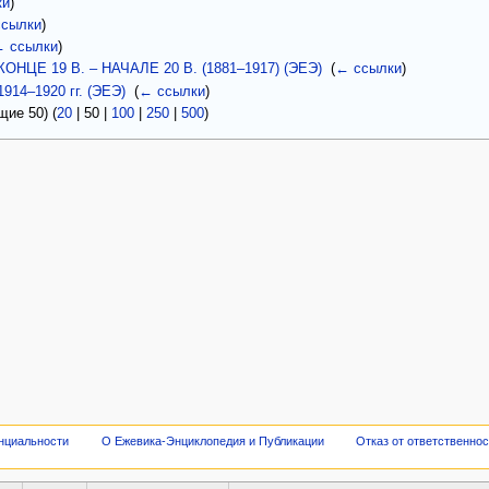
ки
)
сылки
)
 ссылки
)
ОНЦЕ 19 В. – НАЧАЛЕ 20 В. (1881–1917) (ЭЕЭ)
‎
(
← ссылки
)
14–1920 гг. (ЭЕЭ)
‎
(
← ссылки
)
щие 50
) (
20
|
50
|
100
|
250
|
500
)
нциальности
О Ежевика-Энциклопедия и Публикации
Отказ от ответственно