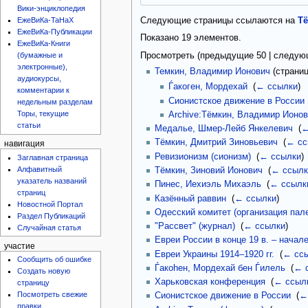
Вики-энциклопедия
Следующие страницы ссылаются на
Т
ЕжеВиКа-ТаНаХ
ЕжеВиКа-Публикации
Показано 19 элементов.
ЕжеВиКа-Книги
Просмотреть (
предыдущие 50
|
следую
(бумажные и
электронные),
Темкин, Владимир Ионович
(страниц
аудиокурсы,
Ѓакоген, Мордехай
‎
(
← ссылки
)
комментарии к
Сионистское движение в России
недельным разделам
Торы, текущие
Archive:Тёмкин, Владимир Ионо
статьи
Медалье, Шмер-Лейб Янкелевич
‎
(
←
Тёмкин, Дмитрий Зиновьевич
‎
(
← сс
навигация
Ревизионизм (сионизм)
‎
(
← ссылки
)
Заглавная страница
Алфавитный
Тёмкин, Зиновий Ионович
‎
(
← ссылк
указатель названий
Пинес, Иехиэль Михаэль
‎
(
← ссылк
страниц
Казённый раввин
‎
(
← ссылки
)
Новостной Портал
Одесский комитет (организация пал
Раздел Публикаций
"Рассвет" (журнал)
‎
(
← ссылки
)
Случайная статья
Eвреи России в конце 19 в. – начале
участие
Евреи Украины 1914–1920 гг.
‎
(
← сс
Сообщить об ошибке
Ѓакоhен, Мордехай бен Ѓилель
‎
(
← 
Создать новую
Харьковская конференция
‎
(
← ссыл
страницу
Посмотреть свежие
Сионистское движение в России
‎
(
←
правки