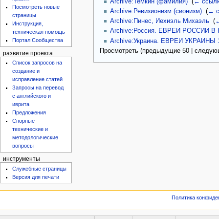
Archive:Темкин (фамилия)
‎
(
← ссыл
Посмотреть новые
Archive:Ревизионизм (сионизм)
‎
(
← с
страницы
Archive:Пинес, Иехиэль Михаэль
‎
(
←
Инструкция,
Archive:Россия. ЕВРЕИ РОССИИ В К
техническая помощь
Портал Сообщества
Archive:Украина. ЕВРЕИ УКРАИНЫ 19
Просмотреть (
предыдущие 50
|
следую
развитие проекта
Список запросов на
создание и
исправление статей
Запросы на перевод
с английского и
иврита
Предложения
Спорные
технические и
методологические
вопросы
инструменты
Служебные страницы
Версия для печати
Политика конфиде