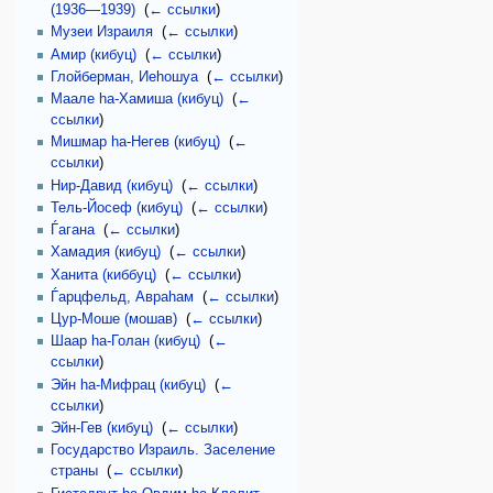
(1936—1939)
‎
(
← ссылки
)
Музеи Израиля
‎
(
← ссылки
)
Амир (кибуц)
‎
(
← ссылки
)
Глойберман, Иеhошуа
‎
(
← ссылки
)
Маале hа-Хамиша (кибуц)
‎
(
←
ссылки
)
Мишмар hа-Негев (кибуц)
‎
(
←
ссылки
)
Нир-Давид (кибуц)
‎
(
← ссылки
)
Тель-Йосеф (кибуц)
‎
(
← ссылки
)
Ѓагана
‎
(
← ссылки
)
Хамадия (кибуц)
‎
(
← ссылки
)
Ханита (киббуц)
‎
(
← ссылки
)
Ѓарцфельд, Авраhам
‎
(
← ссылки
)
Цур-Моше (мошав)
‎
(
← ссылки
)
Шаар hа-Голан (кибуц)
‎
(
←
ссылки
)
Эйн hа-Мифрац (кибуц)
‎
(
←
ссылки
)
Эйн-Гев (кибуц)
‎
(
← ссылки
)
Государство Израиль. Заселение
страны
‎
(
← ссылки
)