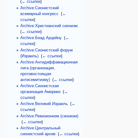
(
← ссылки
)
Archive:Сионистский
всемирный конгресс
‎
(
←
ссылки
)
Archive:Христианский сионизм
‎
(
← ссылки
)
Archive:Беад Арцейну
‎
(
←
ссылки
)
Archive:Сионистский форум
(Израиль)
‎
(
← ссылки
)
Archive:Антидиффамационная
лига (организация,
противостоящая
антисемитизму)
‎
(
← ссылки
)
Archive:Сионистская
организация Америки
‎
(
←
ссылки
)
Archive:Великий Израиль
‎
(
←
ссылки
)
Archive:Ревизионизм (сионизм)
‎
(
← ссылки
)
Archive:Центральный
сионистский архив
‎
(
← ссылки
)