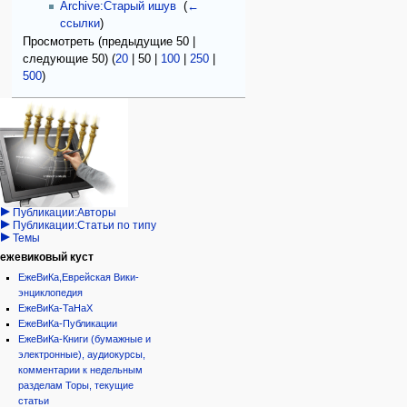
Archive:Старый ишув
‎
(
←
ссылки
)
Просмотреть (
предыдущие 50
|
следующие 50
) (
20
|
50
|
100
|
250
|
500
)
Навигация
персональные инструменты
действия на странице
категории
Израиль:Страна и
войти
статья
государство
запрос
обсуждение
Иудаизм
учётной
читать
Народ
записи
просмотр
Проекты
кода
Проекты/Участники/
дополнения
история
Публикации:Авторы
Публикации:Статьи по типу
Темы
ежевиковый куст
ЕжеВиКа,Еврейская Вики-
энциклопедия
ЕжеВиКа-ТаНаХ
ЕжеВиКа-Публикации
ЕжеВиКа-Книги (бумажные и
электронные), аудиокурсы,
комментарии к недельным
разделам Торы, текущие
статьи