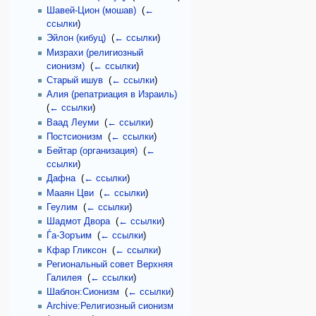
Шавей-Цион (мошав)
‎
(
←
ссылки
)
Эйлон (кибуц)
‎
(
← ссылки
)
Мизрахи (религиозный
сионизм)
‎
(
← ссылки
)
Старый ишув
‎
(
← ссылки
)
Алия (репатриация в Израиль)
‎
(
← ссылки
)
Ваад Леуми
‎
(
← ссылки
)
Постсионизм
‎
(
← ссылки
)
Бейтар (организация)
‎
(
←
ссылки
)
Дафна
‎
(
← ссылки
)
Мааян Цви
‎
(
← ссылки
)
Геулим
‎
(
← ссылки
)
Шадмот Двора
‎
(
← ссылки
)
Ѓа-Зоръим
‎
(
← ссылки
)
Кфар Гликсон
‎
(
← ссылки
)
Региональный совет Верхняя
Галилея
‎
(
← ссылки
)
Шаблон:Сионизм
‎
(
← ссылки
)
Archive:Религиозный сионизм
‎