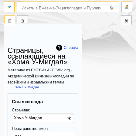
поиск по словам
Справка
Страницы,
ссылающиеся на
«Хома У-Мигдал»
Материал из ЕЖЕВИКИ - EJWiki.org -
Академической Вики-энциклопедии по
еврейским и израильским темам
←
Хома У-Мигдал
Перейти
Перейти
Ссылки сюда
к
к
навигации
поиску
Страница:
Пространство имён: