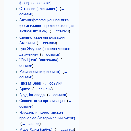
фонд
‎
(
← ссылки
)
Отказник (эмиграция)
‎
(
←
ссылки
)
Антидиффамационная лига
(организация, противостоящая
антисемитизму)
‎
(
← ссылки
)
Сионистская организация
Америки
‎
(
← ссылки
)
Гуш Эмуним (поселенческое
движение)
‎
(
← ссылки
)
"Ор Цион" (движение)
‎
(
←
ссылки
)
Ревизионизм (сионизм)
‎
(
←
ссылки
)
Писгат Зеев
‎
(
← ссылки
)
Бриха
‎
(
← ссылки
)
Гдуд hа-авода
‎
(
← ссылки
)
Сионистская организация
‎
(
←
ссылки
)
Израиль и палестинская
проблема (исторический очерк)
‎
(
← ссылки
)
Маоз-Хаим (кибуц)
‎
(
← ссылки
)