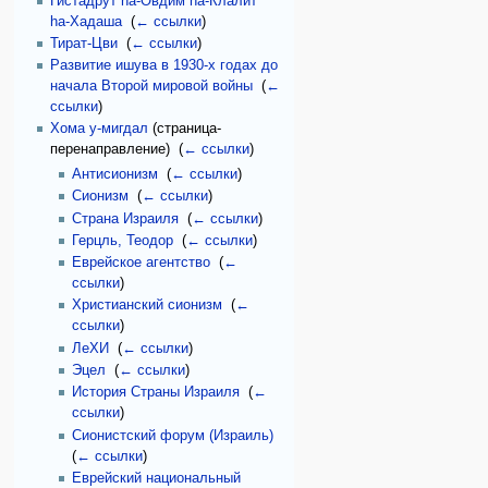
Гистадрут hа-Овдим hа-Клалит
hа-Хадаша
‎
(
← ссылки
)
Тират-Цви
‎
(
← ссылки
)
Развитие ишува в 1930-х годах до
начала Второй мировой войны
‎
(
←
ссылки
)
Хома у-мигдал
(страница-
перенаправление) ‎
(
← ссылки
)
Антисионизм
‎
(
← ссылки
)
Сионизм
‎
(
← ссылки
)
Страна Израиля
‎
(
← ссылки
)
Герцль, Теодор
‎
(
← ссылки
)
Еврейское агентство
‎
(
←
ссылки
)
Христианский сионизм
‎
(
←
ссылки
)
ЛеХИ
‎
(
← ссылки
)
Эцел
‎
(
← ссылки
)
История Страны Израиля
‎
(
←
ссылки
)
Сионистский форум (Израиль)
‎
(
← ссылки
)
Еврейский национальный