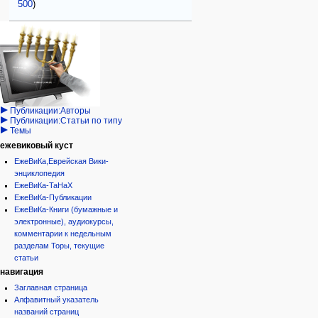
500
)
Навигация
персональные инструменты
действия на странице
категории
Израиль:Страна и
войти
статья
государство
запрос
обсуждение
Иудаизм
учётной
читать
Народ
записи
просмотр
Проекты
кода
Проекты/Участники/
дополнения
история
Публикации:Авторы
Публикации:Статьи по типу
Темы
ежевиковый куст
ЕжеВиКа,Еврейская Вики-
энциклопедия
ЕжеВиКа-ТаНаХ
ЕжеВиКа-Публикации
ЕжеВиКа-Книги (бумажные и
электронные), аудиокурсы,
комментарии к недельным
разделам Торы, текущие
статьи
навигация
Заглавная страница
Алфавитный указатель
названий страниц