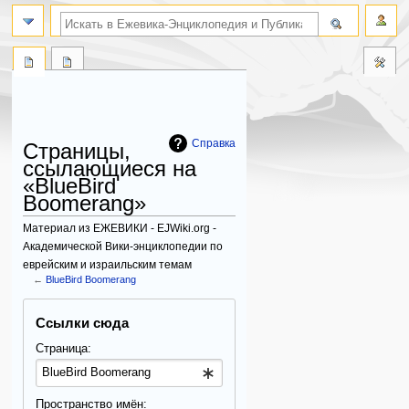
поиск по словам
Справка
Страницы,
ссылающиеся на
«BlueBird
Boomerang»
Материал из ЕЖЕВИКИ - EJWiki.org -
Академической Вики-энциклопедии по
еврейским и израильским темам
←
BlueBird Boomerang
Перейти
Перейти
Ссылки сюда
к
к
навигации
поиску
Страница:
Пространство имён: