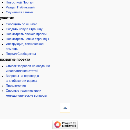
Новостной Портал
Раздел Публикаций
Случайная статья
участие
Сообщить об ошибке
Создать новую страницу
Посмотреть свежие правки
Посмотреть новые страницы
Инструкция, техническая
помощь
Портал Сообщества
развитие проекта
Список запросов на создание
и исправление статей
Запросы на перевод с
английского и иврита
Предложения
Спорные технические и
методологические вопросы
инструменты
Служебные
страницы
Версия
категории
для
Израиль:Страна и
печати
государство