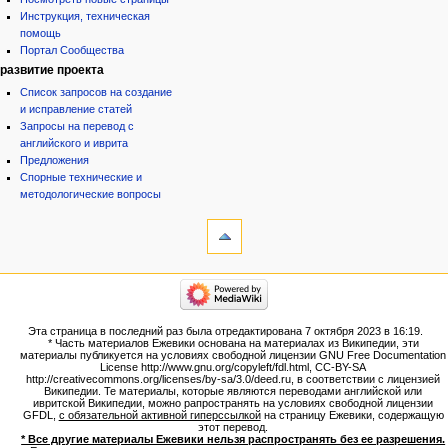
Инструкция, техническая
помощь
Портал Сообщества
развитие проекта
Список запросов на создание
и исправление статей
Запросы на перевод с
английского и иврита
Предложения
Спорные технические и
методологические вопросы
инструменты
Ссылки
сюда
Связанные
категории
правки
Израиль:Страна и
Служебные
государство
страницы
Иудаизм
Эта страница в последний раз была отредактирована 7 октября 2023 в 16:19.
Народ
Версия
* Часть материалов Ежевики основана на материалах из Википедии, эти
Проекты
для
материалы публикуется на условиях свободной лицензии GNU Free Documentation
Проекты/Участники/
License http://www.gnu.org/copyleft/fdl.html, CC-BY-SA
печати
дополнения
http://creativecommons.org/licenses/by-sa/3.0/deed.ru, в соответствии с лицензией
Постоянная
Публикации:Авторы
Википедии. Те материалы, которые являются переводами английской или
ивритской Википедии, можно рапространять на условиях свободной лицензии
ссылка
Публикации:Статьи по типу
GFDL,
с обязательной активной гиперссылкой
на страницу Ежевики, содержащую
Темы
Сведения
этот перевод.
о странице
* Все другие материалы Ежевики нельзя распространять без ее разрешения.
ежевиковый куст