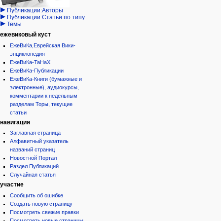
дополнения
история
Публикации:Авторы
Публикации:Статьи по типу
Темы
ежевиковый куст
ЕжеВиКа,Еврейская Вики-
энциклопедия
ЕжеВиКа-ТаНаХ
ЕжеВиКа-Публикации
ЕжеВиКа-Книги (бумажные и
электронные), аудиокурсы,
комментарии к недельным
разделам Торы, текущие
статьи
навигация
Заглавная страница
Алфавитный указатель
названий страниц
Новостной Портал
Раздел Публикаций
Случайная статья
участие
Сообщить об ошибке
Создать новую страницу
Посмотреть свежие правки
Посмотреть новые страницы