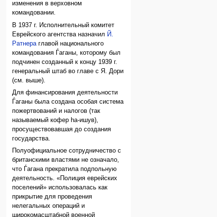
изменения в верховном
командовании.
В 1937 г. Исполнительный комитет
Еврейского агентства назначил
Й.
Ратнера
главой национального
командования Ѓаганы, которому был
подчинен созданный к концу 1939 г.
генеральный штаб во главе с Я. Дори
(см. выше).
Для финансирования деятельности
Ѓаганы была создана особая система
пожертвований и налогов (так
называемый кофер hа-ишув),
просуществовавшая до создания
государства.
Полуофициальное сотрудничество с
британскими властями не означало,
что Ѓагана прекратила подпольную
деятельность. «Полиция еврейских
поселений» использовалась как
прикрытие для проведения
нелегальных операций и
широкомасштабной военной