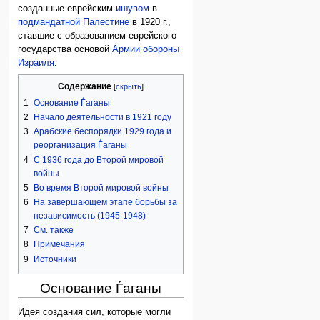
созданные еврейским
ишувом
в
подмандатной Палестине
в 1920 г.,
ставшие с образованием еврейского
государства основой
Армии обороны
Израиля
.
Содержание
1
Основание Ѓаганы
2
Начало деятельности в 1921 году
3
Арабские беспорядки 1929 года и
реорганизация Ѓаганы
4
С 1936 года до Второй мировой
войны
5
Во время Второй мировой войны
6
На завершающем этапе борьбы за
независимость (1945-1948)
7
См. также
8
Примечания
9
Источники
Основание Ѓаганы
Идея создания сил, которые могли