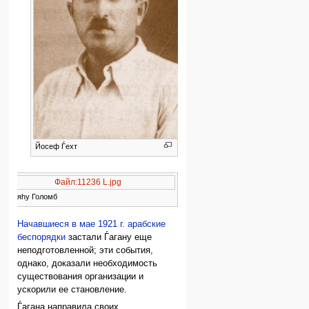
Йосеф Ѓехт
Файл:11236 L.jpg
Элияhу Голомб
Начавшиеся в мае 1921 г. арабские
беспорядки
застали Ѓагану еще
неподготовленной; эти события,
однако, доказали необходимость
существования организации и
ускорили ее становление.
Ѓагана направила своих