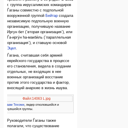
г. группа иерусалимских командиров
Ѓаганы совместно с подпольной
вооруженной группой
Бейтар
создала
независимую подпольную военную
организацию, получившую название
Иргун бет (`вторая организация`), или
Ѓа-иргу́н hа-макби́ль (`параллельная
организация`), и ставшую основой
Эцел
.
Ѓагана, считавшая себя армией
еврейского государства в процессе
его становления, видела в создании
отдельных, не входящих в нее
военных организаций восстание
против этого государства и фактор,
вносящий анархию в жизнь ишува.
Файл:14063 L.jpg
Авраам Техоми
, лидер отколовшейся и
вернувшейся группы.
Руководители Ѓаганы также
полагали, что существование