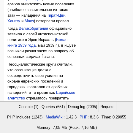
арабов уничтожить новые поселения
(наиболее значительные из таких
атак — нападения на
Тират-Цви
,
Ханиту
и
Маоз
) потерпели провал.
Когда
Великобритания
официально
заявила о своей антисионистской
политике в Эрец-Исраэль (
Белая
книга 1939 года
, май 1939 г.), в ишуве
возникли разногласия по вопросу об
основных задачах Ѓаганы.
Несоциалистические круги считали,
что организация должна
сосредоточить свои усилия на
охране еврейских поселений и
городских кварталов от арабских
нападений, в то время как
Еврейское
агентство
стремилось превратить
Ѓагану в вооруженные силы
ишува
в
Console (1)
Queries (651)
Debug log (2095)
Request
его борьбе против антисионистской
политики британских властей; такой
PHP includes (1243)
MediaWiki
: 1.42.3
PHP
: 8.3.6
Time: 0.29955
же точки зрения придерживалось
большинство членов Ѓаганы.
Memory: 7,05 МБ (Peak: 7,16 МБ)