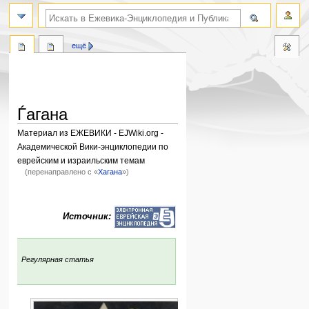
поиск по словам
ещё
Ѓагана
Материал из ЕЖЕВИКИ - EJWiki.org -
Академической Вики-энциклопедии по
еврейским и израильским темам
(перенаправлено с «
Хагана
»)
Перейти
Перейти
к
к
Источник:
навигации
поиску
:
Регулярная статья