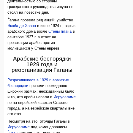
деятельностью со стороны
гражданского руководства ишува не
стоял на повестке дня.
Ѓагана провела ряд акций: убийство
Якоба де Хаана
в июне 1924 г., взрыв
арабского дома возле
Стены плача
в
сентябре 1927 г. в ответ на
провокации арабов против
молившихся у Стены евреев.
Арабские беспорядки
1929 года и
реорганизация Ѓаганы
Разразившиеся в 1929 г. арабские
беспорядки
приняли неожиданно
широкий размах; неожиданным было
и то, что арабы напали в
Иерусалиме
не на еврейский квартал Старого
города, а на еврейские кварталы вне
его стен.
Несмотря на это, отряды Ѓаганы в
Иерусалиме
под командованием
Ѓехта
сумели дать довольно