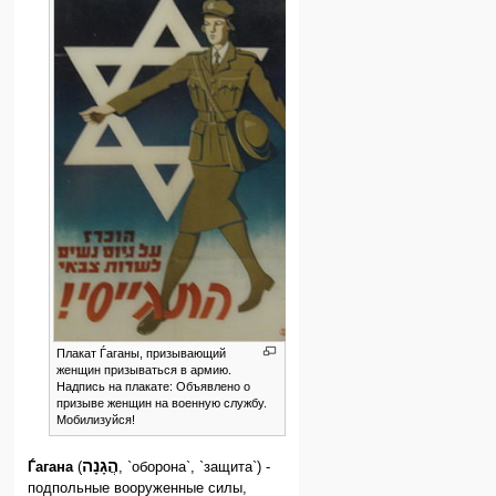
Плакат Ѓаганы, призывающий
женщин призываться в армию.
Надпись на плакате: Объявлено о
призыве женщин на военную службу.
Мобилизуйся!
הֲגָנָה
Ѓагана
(
, `оборона`, `защита`) -
подпольные вооруженные силы,