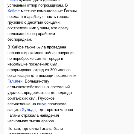
успешный отпор погромщикам. В
Хайфе
местное командование Ѓаганы
послало в арабскую часть города
грузовик с десятью бойцами,
обстрелявшими улицы, что сразу
положило конец арабским
беспорядкам.
В Хайфе также была проведена
первая широкомасштабная операция
по переброске сил из города в
небольшие поселения: был
сформирован отряд из 300 членов
организации для помощи поселениям
Галилеи
. Большинству
сельскохозяйственных поселений
удалось продержаться до подхода
британских сил. Глубокое
впечатление на
ишув
произвела
защита
Хульды
, где горстка членов
Ѓаганы отражала нападения
нескольких тысяч арабов.
Но там, где силы Ѓаганы были