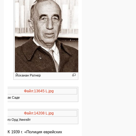
Йоханан Ратнер
Файл:13645 L.jpg
Ицхак Саде
Файл:14208 L.jpg
Чарлз Орд Уингейт
К 1939 г. «Полиция еврейских