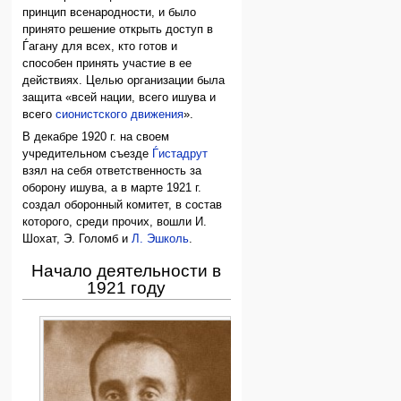
принцип всенародности, и было
принято решение открыть доступ в
Ѓагану для всех, кто готов и
способен принять участие в ее
действиях. Целью организации была
защита «всей нации, всего ишува и
всего
сионистского движения
».
В декабре 1920 г. на своем
учредительном съезде
Ѓистадрут
взял на себя ответственность за
оборону ишува, а в марте 1921 г.
создал оборонный комитет, в состав
которого, среди прочих, вошли И.
Шохат, Э. Голомб и
Л. Эшколь
.
Начало деятельности в
1921 году