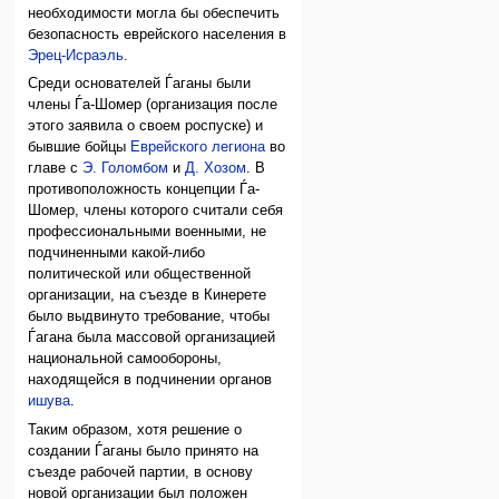
необходимости могла бы обеспечить
безопасность еврейского населения в
Эрец-Исраэль
.
Среди основателей Ѓаганы были
члены Ѓа-Шомер (организация после
этого заявила о своем роспуске) и
бывшие бойцы
Еврейского легиона
во
главе с
Э. Голомбом
и
Д. Хозом
. В
противоположность концепции Ѓа-
Шомер, члены которого считали себя
профессиональными военными, не
подчиненными какой-либо
политической или общественной
организации, на съезде в Кинерете
было выдвинуто требование, чтобы
Ѓагана была массовой организацией
национальной самообороны,
находящейся в подчинении органов
ишува
.
Таким образом, хотя решение о
создании Ѓаганы было принято на
съезде рабочей партии, в основу
новой организации был положен