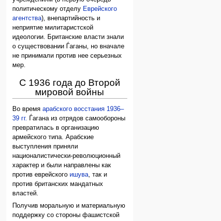
политическому отделу
Еврейского
агентства
), внепартийность и
неприятие милитаристской
идеологии. Британские власти знали
о существовании Ѓаганы, но вначале
не принимали против нее серьезных
мер.
С 1936 года до Второй
мировой войны
Во время
арабского восстания 1936–
39 гг.
Ѓагана из отрядов самообороны
превратилась в организацию
армейского типа. Арабские
выступления приняли
националистически-революционный
характер и были направлены как
против еврейского
ишува
, так и
против британских мандатных
властей.
Получив моральную и материальную
поддержку со стороны фашистской