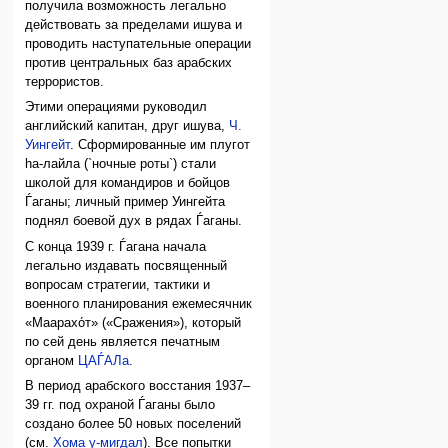
получила возможность легально
действовать за пределами ишува и
проводить наступательные операции
против центральных баз арабских
террористов.
Этими операциями руководил
английский капитан, друг ишува,
Ч.
Уингейт
. Сформированные им плугот
hа-лайла (`ночные роты`) стали
школой для командиров и бойцов
Ѓаганы; личный пример Уингейта
поднял боевой дух в рядах Ѓаганы.
С конца 1939 г. Ѓагана начала
легально издавать посвященный
вопросам стратегии, тактики и
военного планирования ежемесячник
«Маарахо́т» («Сражения»), который
по сей день является печатным
органом
ЦАЃАЛа
.
В период арабского восстания 1937–
39 гг. под охраной Ѓаганы было
создано более 50 новых поселений
(см.
Хома у-мигдал
). Все попытки