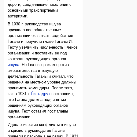
дороги, соединявшие поселения с
основными транспортными
артериями.
В 1930 г. руководство ишува
призвало все общественные
организации оказывать содействие
Ѓагане и поручило главе Ѓаганы И.
Ѓехту увеличить численность членов
организации и поставить ее под
контроль руководящих органов
ишува
. Но Ѓехт возражал против
вмешательства в текущую
деятельность Ѓаганы и считал, что
решения на местном уровне должны
принимать командиры. После того,
как в 1931 г.
Ѓистадрут
постановил,
что Ѓагана должна подчиняться
решениям руководящих органов
ишува, Ѓехт оставил пост главы
организации.
Идеологические конфликты в ишуве
и кризис в руководстве Ѓаганы
привели к расколу в ее рядах. В 1931