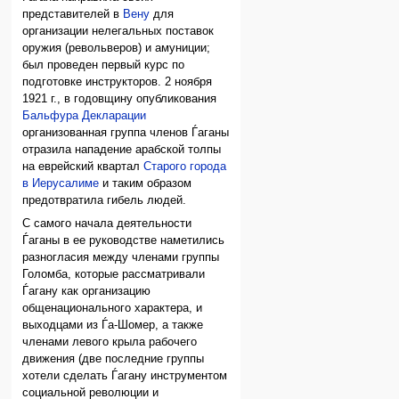
представителей в
Вену
для
организации нелегальных поставок
оружия (револьверов) и амуниции;
был проведен первый курс по
подготовке инструкторов. 2 ноября
1921 г., в годовщину опубликования
Бальфура Декларации
организованная группа членов Ѓаганы
отразила нападение арабской толпы
на еврейский квартал
Старого города
в Иерусалиме
и таким образом
предотвратила гибель людей.
С самого начала деятельности
Ѓаганы в ее руководстве наметились
разногласия между членами группы
Голомба, которые рассматривали
Ѓагану как организацию
общенационального характера, и
выходцами из Ѓа-Шомер, а также
членами левого крыла рабочего
движения (две последние группы
хотели сделать Ѓагану инструментом
социальной революции и