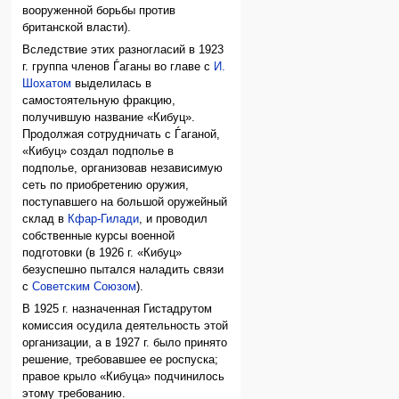
вооруженной борьбы против
британской власти).
Вследствие этих разногласий в 1923
г. группа членов Ѓаганы во главе с
И.
Шохатом
выделилась в
самостоятельную фракцию,
получившую название «Кибуц».
Продолжая сотрудничать с Ѓаганой,
«Кибуц» создал подполье в
подполье, организовав независимую
сеть по приобретению оружия,
поступавшего на большой оружейный
склад в
Кфар-Гилади
, и проводил
собственные курсы военной
подготовки (в 1926 г. «Кибуц»
безуспешно пытался наладить связи
с
Советским Союзом
).
В 1925 г. назначенная Гистадрутом
комиссия осудила деятельность этой
организации, а в 1927 г. было принято
решение, требовавшее ее роспуска;
правое крыло «Кибуца» подчинилось
этому требованию.