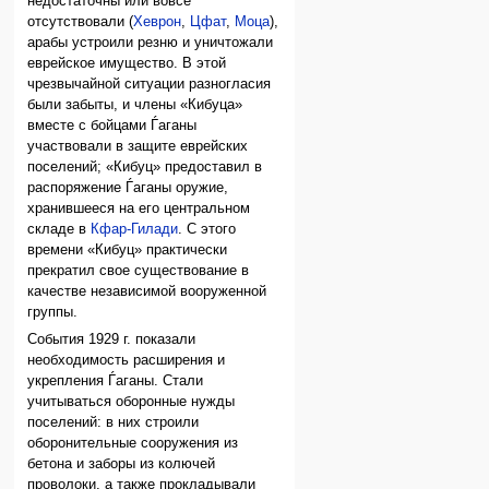
недостаточны или вовсе
отсутствовали (
Хеврон
,
Цфат
,
Моца
),
арабы устроили резню и уничтожали
еврейское имущество. В этой
чрезвычайной ситуации разногласия
были забыты, и члены «Кибуца»
вместе с бойцами Ѓаганы
участвовали в защите еврейских
поселений; «Кибуц» предоставил в
распоряжение Ѓаганы оружие,
хранившееся на его центральном
складе в
Кфар-Гилади
. С этого
времени «Кибуц» практически
прекратил свое существование в
качестве независимой вооруженной
группы.
События 1929 г. показали
необходимость расширения и
укрепления Ѓаганы. Стали
учитываться оборонные нужды
поселений: в них строили
оборонительные сооружения из
бетона и заборы из колючей
проволоки, а также прокладывали