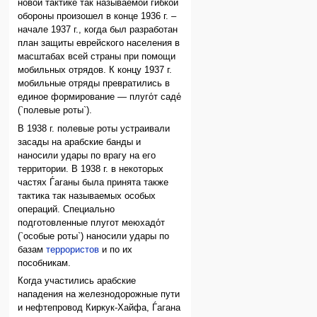
новой тактике так называемой гибкой
обороны произошел в конце 1936 г. –
начале 1937 г., когда был разработан
план защиты еврейского населения в
масштабах всей страны при помощи
мобильных отрядов. К концу 1937 г.
мобильные отряды превратились в
единое формирование — плуго́т саде́
(`полевые роты`).
В 1938 г. полевые роты устраивали
засады на арабские банды и
наносили удары по врагу на его
территории. В 1938 г. в некоторых
частях Ѓаганы была принята также
тактика так называемых особых
операций. Специально
подготовленные плугот меюхадо́т
(`особые роты`) наносили удары по
базам
террористов
и по их
пособникам.
Когда участились арабские
нападения на железнодорожные пути
и нефтепровод Киркук-Хайфа, Ѓагана