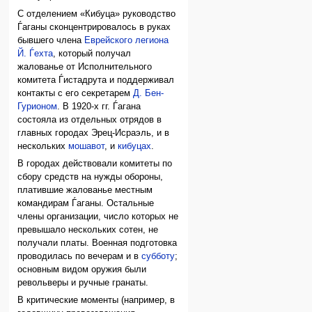
С отделением «Кибуца» руководство
Ѓаганы сконцентрировалось в руках
бывшего члена
Еврейского легиона
Й. Ѓехта
, который получал
жалованье от Исполнительного
комитета Ѓистадрута и поддерживал
контакты с его секретарем
Д. Бен-
Гурионом
. В 1920-х гг. Ѓагана
состояла из отдельных отрядов в
главных городах Эрец-Исраэль, и в
нескольких
мошавот
, и
кибуцах
.
В городах действовали комитеты по
сбору средств на нужды обороны,
платившие жалованье местным
командирам Ѓаганы. Остальные
члены организации, число которых не
превышало нескольких сотен, не
получали платы. Военная подготовка
проводилась по вечерам и в
субботу
;
основным видом оружия были
револьверы и ручные гранаты.
В критические моменты (например, в