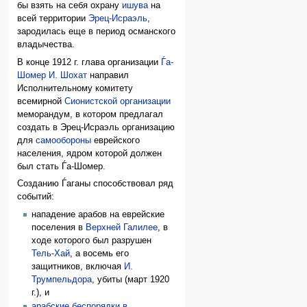
бы взять на себя охрану
ишува
на
всей территории
Эрец-Исраэль
,
зародилась еще в период османского
владычества.
В конце 1912 г. глава организации
Ѓа-
Шомер
И. Шохат
направил
Исполнительному комитету
всемирной
Сионистской организации
меморандум, в котором предлагал
создать в Эрец-Исраэль организацию
для
самообороны
еврейского
населения, ядром которой должен
был стать Ѓа-Шомер.
Созданию Ѓаганы способствовал ряд
событий:
нападение арабов на еврейские
поселения в
Верхней Галилее
, в
ходе которого был разрушен
Тель-Хай
, а восемь его
защитников, включая
И.
Трумпельдора
, убиты (март 1920
г.), и
арабские беспорядки в