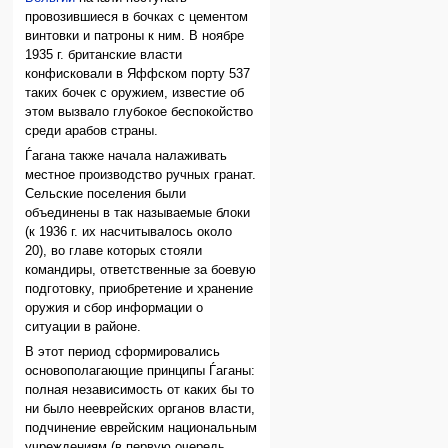
провозившиеся в бочках с цементом
винтовки и патроны к ним. В ноябре
1935 г. британские власти
конфисковали в Яффском порту 537
таких бочек с оружием, известие об
этом вызвало глубокое беспокойство
среди арабов страны.
Ѓагана также начала налаживать
местное производство ручных гранат.
Сельские поселения были
объединены в так называемые блоки
(к 1936 г. их насчитывалось около
20), во главе которых стояли
командиры, ответственные за боевую
подготовку, приобретение и хранение
оружия и сбор информации о
ситуации в районе.
В этот период сформировались
основополагающие принципы Ѓаганы:
полная независимость от каких бы то
ни было нееврейских органов власти,
подчинение еврейским национальным
учреждениям (в первую очередь