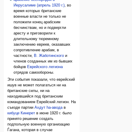
Иерусалиме (апрель 1920 г.)
, во
время которых британские
военные власти не только не
положили конец арабским
бесчинствам, но и подвергли
аресту и приговорили к
длительному тюремному
заключению евреев, оказавших
сопротивление арабам, в
частности,
В. Жаботинского
и
членов созданных им из бывших
бойцов
Еврейского легиона
отрядов самообороны.
Эти события показали, что еврейский
ишув не может полагаться ни на
британские силы, ни на
находившийся под британским
командованием Еврейский легион. На
съезде партии
Ахдут hа-авода
в
кибуце Кинерет
в июне 1920 г. было
принято решение создать
подпольную военную организацию
Ѓагана, которая в случае