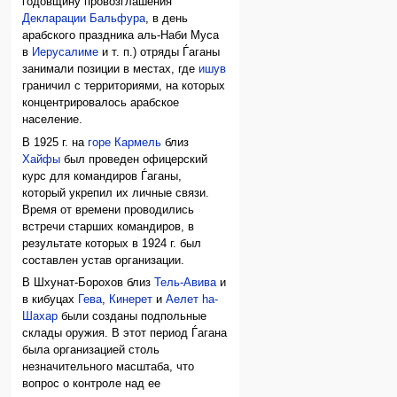
годовщину провозглашения
Декларации Бальфура
, в день
арабского праздника аль-Наби Муса
в
Иерусалиме
и т. п.) отряды Ѓаганы
занимали позиции в местах, где
ишув
граничил с территориями, на которых
концентрировалось арабское
население.
В 1925 г. на
горе Кармель
близ
Хайфы
был проведен офицерский
курс для командиров Ѓаганы,
который укрепил их личные связи.
Время от времени проводились
встречи старших командиров, в
результате которых в 1924 г. был
составлен устав организации.
В Шхунат-Борохов близ
Тель-Авива
и
в кибуцах
Гева
,
Кинерет
и
Аелет hа-
Шахар
были созданы подпольные
склады оружия. В этот период Ѓагана
была организацией столь
незначительного масштаба, что
вопрос о контроле над ее