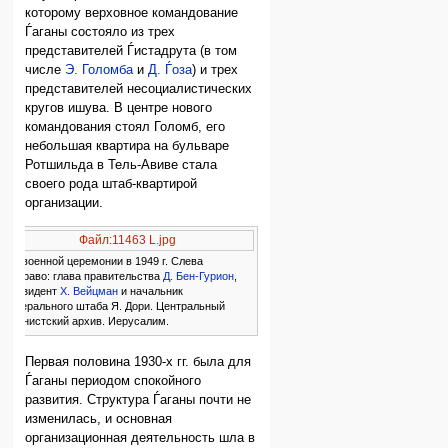
которому верховное командование
Ѓаганы состояло из трех
представителей Ѓистадрута (в том
числе
Э. Голомба
и
Д. Ѓоза
) и трех
представителей несоциалистических
кругов ишува. В центре нового
командования стоял Голомб, его
небольшая квартира на бульваре
Ротшильда в Тель-Авиве стала
своего рода штаб-квартирой
организации.
Файл:11463 L.jpg
На военной церемонии в 1949 г. Слева
направо: глава правительства
Д. Бен-Гурион
,
президент
Х. Вейцман
и начальник
генерального штаба Я. Дори. Центральный
сионистский архив. Иерусалим.
Первая половина 1930-х гг. была для
Ѓаганы периодом спокойного
развития. Структура Ѓаганы почти не
изменилась, и основная
организационная деятельность шла в