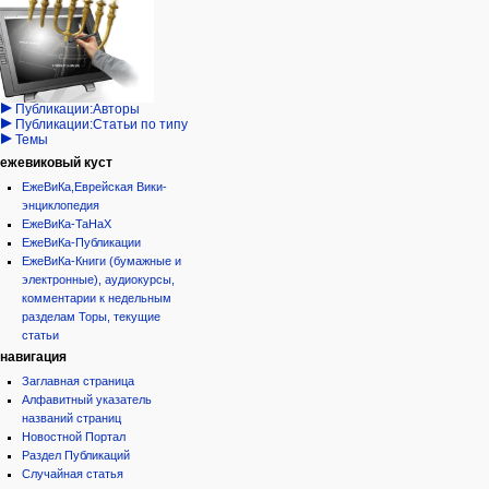
Израиль:Страна и
войти
статья
государство
запрос
обсуждение
Иудаизм
учётной
читать
Народ
записи
просмотр
Проекты
кода
Проекты/Участники/
дополнения
история
Публикации:Авторы
Публикации:Статьи по типу
Темы
ежевиковый куст
ЕжеВиКа,Еврейская Вики-
энциклопедия
ЕжеВиКа-ТаНаХ
ЕжеВиКа-Публикации
ЕжеВиКа-Книги (бумажные и
электронные), аудиокурсы,
комментарии к недельным
разделам Торы, текущие
статьи
навигация
Заглавная страница
Алфавитный указатель
названий страниц
Новостной Портал
Раздел Публикаций
Случайная статья