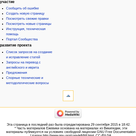
участие
Сообщить об ошибке
Создать новую страницу
Посмотреть свежие правки
Посмотреть новые страницы
Инструкция, техническая
помощь
Портал Сообщества
развитие проекта
Список запросов на создание
и исправление статей
Запросы на перевод с
английского и иврита
Предложения
Спорные технические и
методологические вопросы
инструменты
Ссылки
сюда
Связанные
категории
правки
Израиль:Страна и
Служебные
государство
страницы
Иудаизм
Эта страница в последний раз была отредактирована 29 сентября 2015 в 18:42.
Народ
Версия
* Часть материалов Ежевики основана на материалах из Википедии, эти
Проекты
для
материалы публикуется на условиях свободной лицензии GNU Free Documentation
Проекты/Участники/
License http://www.gnu.org/copyleft/fdl.html, CC-BY-SA