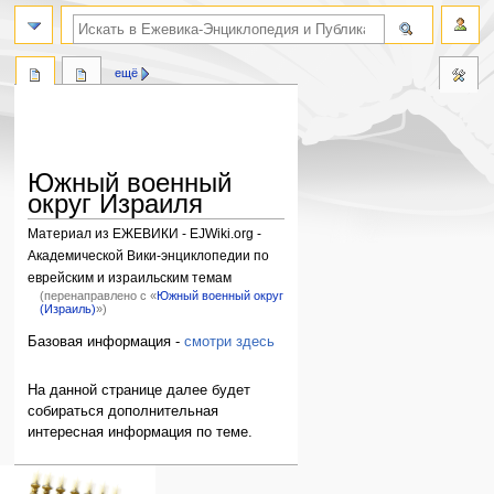
поиск по словам
ещё
Южный военный
округ Израиля
Материал из ЕЖЕВИКИ - EJWiki.org -
Академической Вики-энциклопедии по
еврейским и израильским темам
(перенаправлено с «
Южный военный округ
(Израиль)
»)
Перейти
Перейти
Базовая информация -
смотри здесь
к
к
навигации
поиску
На данной странице далее будет
собираться дополнительная
интересная информация по теме.
Навигация
персональные инструменты
действия на странице
категории