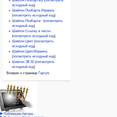
Шаблон:ПозКарта/y
(
посмотреть
исходный код
)
Шаблон:ПозКарта Израиль
(
посмотреть исходный код
)
Шаблон:ПозКарта~
(
посмотреть
исходный код
)
Шаблон:Ссылку в число
(
посмотреть исходный код
)
Шаблон:Цвет
(
посмотреть
исходный код
)
Шаблон:Цвет/Израиль
(
посмотреть исходный код
)
Шаблон:ЭЕЭ2
(
посмотреть
исходный код
)
Возврат к странице
Ѓартув
.
Навигация
персональные инструменты
действия на странице
категории
Израиль:Страна и
войти
статья
государство
запрос
обсуждение
Иудаизм
учётной
читать
Народ
записи
просмотр
Проекты
кода
Проекты/Участники/
дополнения
история
Публикации:Авторы