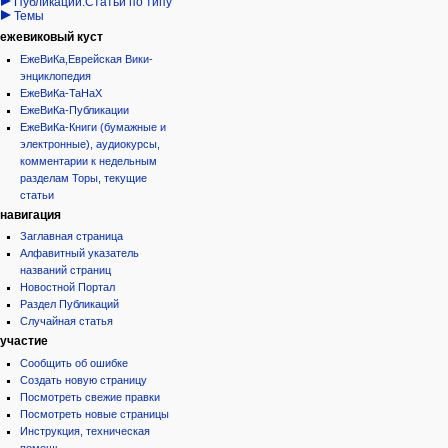
Публикации:Статьи по типу
Темы
ежевиковый куст
ЕжеВиКа,Еврейская Вики-
энциклопедия
ЕжеВиКа-ТаНаХ
ЕжеВиКа-Публикации
ЕжеВиКа-Книги (бумажные и
электронные), аудиокурсы,
комментарии к недельным
разделам Торы, текущие
статьи
навигация
Заглавная страница
Алфавитный указатель
названий страниц
Новостной Портал
Раздел Публикаций
Случайная статья
участие
Сообщить об ошибке
Создать новую страницу
Посмотреть свежие правки
Посмотреть новые страницы
Инструкция, техническая