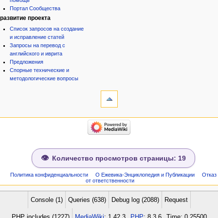
помощь
Портал Сообщества
развитие проекта
Список запросов на создание
и исправление статей
Запросы на перевод с
английского и иврита
Предложения
Спорные технические и
методологические вопросы
инструменты
Ссылки
сюда
Связанные
категории
правки
Израиль:Страна и
Служебные
государство
страницы
Иудаизм
Народ
Сведения
Проекты
о странице
Количество просмотров страницы: 19
Проекты/Участники/
дополнения
Публикации:Авторы
Политика конфиденциальности
О Ежевика-Энциклопедия и Публикации
Отказ
от ответственности
Публикации:Статьи по типу
Темы
ежевиковый куст
Console (1)
Queries (638)
Debug log (2088)
Request
ЕжеВиКа,Еврейская Вики-
PHP includes (1227)
MediaWiki
: 1.42.3
PHP
: 8.3.6
Time: 0.25500
энциклопедия