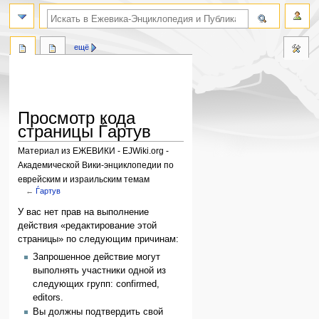
поиск по словам
ещё
Просмотр кода
страницы Ѓартув
Материал из ЕЖЕВИКИ - EJWiki.org -
Академической Вики-энциклопедии по
еврейским и израильским темам
←
Ѓартув
Перейти
Перейти
У вас нет прав на выполнение
к
к
действия «редактирование этой
навигации
поиску
страницы» по следующим причинам:
Запрошенное действие могут
выполнять участники одной из
следующих групп: confirmed,
editors.
Вы должны подтвердить свой