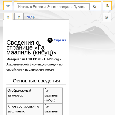
поиск по словам
ещё
Справка
Сведения о
странице «Ѓа-
маапиль (кибуц)»
Материал из ЕЖЕВИКИ - EJWiki.org -
Академической Вики-энциклопедии по
еврейским и израильским темам
Перейти
Перейти
Основные сведения
к
к
навигации
поиску
Отображаемый
Ѓа-
заголовок
маапиль
(кибуц)
Ключ сортировки по
Ѓа-
умолчанию
маапиль