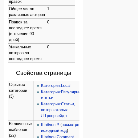
правок
Общее число
1
различных авторов
Правок за
0
последнее время
(в течение 90
дней)
Уникальных
0
авторов за
последнее время
Свойства страницы
Скрытых
Категория:Local
категорий
Категория:Регулярные
(3)
статьи
Категория:Статьи,
автор которых
Л.Гроервейдл
Включенных
Шаблон:!!
(
посмотреть
шаблонов
исходный код
)
(22)
Шаблон:Comment