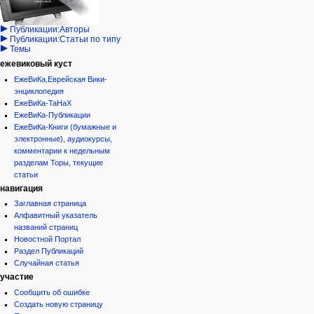
Проекты
кода
Проекты/Участники/
дополнения
история
Публикации:Авторы
Публикации:Статьи по типу
Темы
ежевиковый куст
ЕжеВиКа,Еврейская Вики-
энциклопедия
ЕжеВиКа-ТаНаХ
ЕжеВиКа-Публикации
ЕжеВиКа-Книги (бумажные и
электронные), аудиокурсы,
комментарии к недельным
разделам Торы, текущие
статьи
навигация
Заглавная страница
Алфавитный указатель
названий страниц
Новостной Портал
Раздел Публикаций
Случайная статья
участие
Сообщить об ошибке
Создать новую страницу