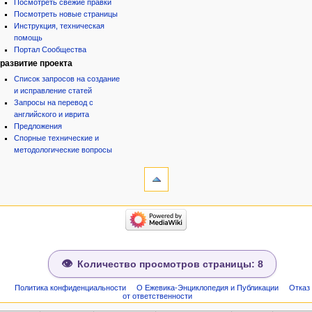
Посмотреть свежие правки
Посмотреть новые страницы
Инструкция, техническая
помощь
Портал Сообщества
развитие проекта
Список запросов на создание
и исправление статей
Запросы на перевод с
английского и иврита
Предложения
Спорные технические и
методологические вопросы
инструменты
Ссылки
сюда
Связанные
категории
правки
Израиль:Страна и
Служебные
государство
страницы
Иудаизм
Народ
Сведения
Проекты
о странице
Количество просмотров страницы: 8
Проекты/Участники/
дополнения
Публикации:Авторы
Политика конфиденциальности
О Ежевика-Энциклопедия и Публикации
Отказ
от ответственности
Публикации:Статьи по типу
Темы