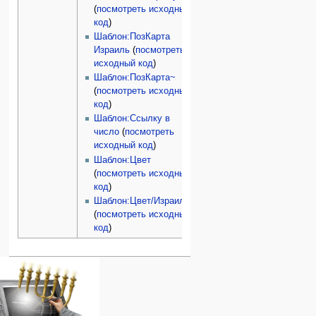
(
посмотреть исходный
код
)
Шаблон:ПозКарта
Израиль
(
посмотреть
исходный код
)
Шаблон:ПозКарта~
(
посмотреть исходный
код
)
Шаблон:Ссылку в
число
(
посмотреть
исходный код
)
Шаблон:Цвет
(
посмотреть исходный
код
)
Шаблон:Цвет/Израиль
(
посмотреть исходный
код
)
Навигация
персональные инструменты
действия на странице
категории
Израиль:Страна и
войти
статья
государство
запрос
обсуждение
Иудаизм
учётной
читать
Народ
записи
просмотр