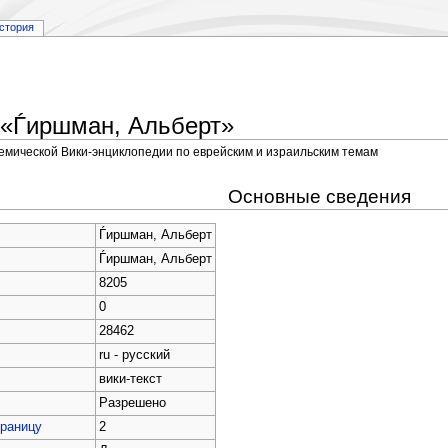
стория
 «Ѓиршман, Альберт»
демической Вики-энциклопедии по еврейским и израильским темам
Основные сведения
Ѓиршман, Альберт
Ѓиршман, Альберт
8205
0
28462
ru - русский
вики-текст
Разрешено
траницу
2