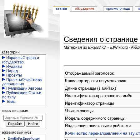
статья
обсуждение
просмотр кода
и
Сведения о странице
Материал из ЕЖЕВИКИ - EJWiki.org - Ака
Навигация
категории
Перейти
Перейти
Израиль:Страна и
государство
к
к
Иудаизм
навигации
поиску
Народ
Отображаемый заголовок
Проекты
Проекты/Участники/
Ключ сортировки по умолчанию
дополнения
Длина страницы (в байтах)
Публикации:Авторы
Публикации:Статьи
Идентификатор пространства имён
по типу
Темы
Идентификатор страницы
поиск по словам
Язык страницы
Модель содержимого страницы
Индексация поисковыми роботами
ежевиковый куст
Количество перенаправлений на эту с
ЕжеВиКа,Еврейская