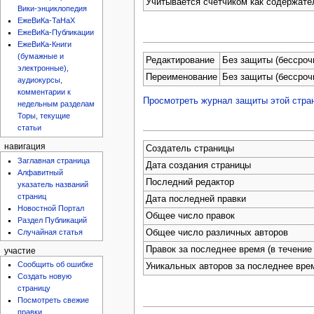
Учитывается счётчиком как содержате
Вики-энциклопедия
ЕжеВиКа-ТаНаХ
ЕжеВиКа-Публикации
ЕжеВиКа-Книги
(бумажные и
Редактирование
Без защиты (бессроч
электронные),
Переименование
Без защиты (бессроч
аудиокурсы,
комментарии к
Просмотреть журнал защиты этой стра
недельным разделам
Торы, текущие
статьи
навигация
Создатель страницы
Заглавная страница
Дата создания страницы
Алфавитный
Последний редактор
указатель названий
страниц
Дата последней правки
Новостной Портал
Общее число правок
Раздел Публикаций
Случайная статья
Общее число различных авторов
Правок за последнее время (в течение 
участие
Сообщить об ошибке
Уникальных авторов за последнее вре
Создать новую
страницу
Посмотреть свежие
правки