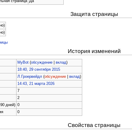
льная страница
Да
Защита страницы
но)
но)
ницы
История изменений
MyBot
(
обсуждение
|
вклад
)
18:40, 29 сентября 2015
Л.Гроервейдл
(
обсуждение
|
вклад
)
14:43, 21 марта 2026
7
2
90 дней)
0
мя
0
Свойства страницы