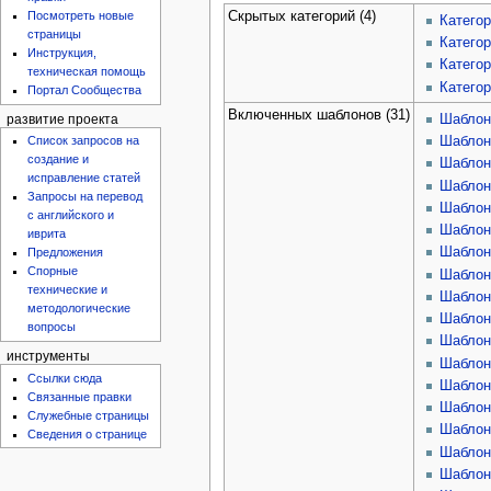
Скрытых категорий (4)
Посмотреть новые
Категор
страницы
Категор
Инструкция,
Категор
техническая помощь
Категор
Портал Сообщества
Включенных шаблонов (31)
Шаблон
развитие проекта
Шаблон
Список запросов на
создание и
Шаблон:
исправление статей
Шаблон:
Запросы на перевод
Шаблон:
с английского и
Шаблон:
иврита
Шаблон:
Предложения
Спорные
Шаблон
технические и
Шаблон
методологические
Шаблон
вопросы
Шаблон:
инструменты
Шаблон:
Ссылки сюда
Шаблон
Связанные правки
Шаблон
Служебные страницы
Шаблон
Сведения о странице
Шаблон
Шаблон: