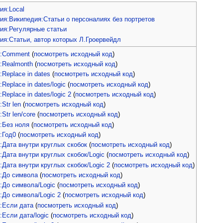
ия:Local
ия:Википедия:Статьи о персоналиях без портретов
ия:Регулярные статьи
ия:Статьи, автор которых Л.Гроервейдл
:Comment
(
посмотреть исходный код
)
:Realmonth
(
посмотреть исходный код
)
Replace in dates
(
посмотреть исходный код
)
Replace in dates/logic
(
посмотреть исходный код
)
Replace in dates/logic 2
(
посмотреть исходный код
)
Str len
(
посмотреть исходный код
)
Str len/core
(
посмотреть исходный код
)
:Без ноля
(
посмотреть исходный код
)
:Год0
(
посмотреть исходный код
)
:Дата внутри круглых скобок
(
посмотреть исходный код
)
Дата внутри круглых скобок/Logic
(
посмотреть исходный код
)
Дата внутри круглых скобок/Logic 2
(
посмотреть исходный код
)
:До символа
(
посмотреть исходный код
)
:До символа/Logic
(
посмотреть исходный код
)
:До символа/Logic 2
(
посмотреть исходный код
)
:Если дата
(
посмотреть исходный код
)
Если дата/logic
(
посмотреть исходный код
)