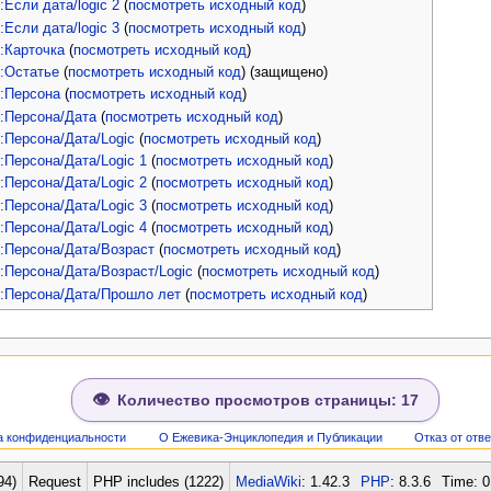
Если дата/logic 2
(
посмотреть исходный код
)
Если дата/logic 3
(
посмотреть исходный код
)
:Карточка
(
посмотреть исходный код
)
:Остатье
(
посмотреть исходный код
) (защищено)
:Персона
(
посмотреть исходный код
)
:Персона/Дата
(
посмотреть исходный код
)
:Персона/Дата/Logic
(
посмотреть исходный код
)
Персона/Дата/Logic 1
(
посмотреть исходный код
)
Персона/Дата/Logic 2
(
посмотреть исходный код
)
Персона/Дата/Logic 3
(
посмотреть исходный код
)
Персона/Дата/Logic 4
(
посмотреть исходный код
)
:Персона/Дата/Возраст
(
посмотреть исходный код
)
:Персона/Дата/Возраст/Logic
(
посмотреть исходный код
)
:Персона/Дата/Прошло лет
(
посмотреть исходный код
)
Количество просмотров страницы: 17
а конфиденциальности
О Ежевика-Энциклопедия и Публикации
Отказ от отв
94)
Request
PHP includes (1222)
MediaWiki
: 1.42.3
PHP
: 8.3.6
Time: 0