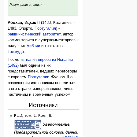
:
Регулярная статья
Абохав, Ицхак II
(1433, Кастилия, –
1493, Опорто,
Португалия
) -
раввинистический авторитет
, автор
комментариев и суперкомментариев к
ряду книг
Библии
и трактатов
Талмуда
.
После
изгнания евреев из Испании
(1492)
был одним из их
представителей, ведших переговоры
с королем
Португалии
Жуаном II о
разрешении изгнанникам поселиться
в его стране, завершившиеся лишь
частичным и временным успехом.
Источники
КЕЭ, том: 1. Кол.: 8.
Уведомление
:
Предварительной основой данной