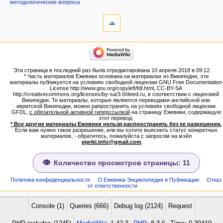
методологические вопросы
инструменты
Ссылки
сюда
Связанные
категории
правки
Израиль:Страна и
Служебные
государство
страницы
Иудаизм
Эта страница в последний раз была отредактирована 10 апреля 2018 в 09:12.
Народ
Версия
* Часть материалов Ежевики основана на материалах из Википедии, эти
Проекты
для
материалы публикуется на условиях свободной лицензии GNU Free Documentation
Проекты/Участники/
License http://www.gnu.org/copyleft/fdl.html, CC-BY-SA
печати
дополнения
http://creativecommons.org/licenses/by-sa/3.0/deed.ru, в соответствии с лицензией
Постоянная
Публикации:Авторы
Википедии. Те материалы, которые являются переводами английской или
ивритской Википедии, можно рапространять на условиях свободной лицензии
ссылка
Публикации:Статьи по типу
GFDL,
с обязательной активной гиперссылкой
на страницу Ежевики, содержащую
Темы
Сведения
этот перевод.
о странице
* Все другие материалы Ежевики нельзя распространять без ее разрешения.
ежевиковый куст
Если вам нужно такое разрешение, или вы хотите выяснить статус конкретных
ЕжеВиКа,Еврейская Вики-
материалов, - обратитесь, пожалуйста с запросом на мэйл
ejwiki.info@gmail.com
.
энциклопедия
ЕжеВиКа-ТаНаХ
ЕжеВиКа-Публикации
Количество просмотров страницы: 11
ЕжеВиКа-Книги (бумажные и
электронные), аудиокурсы,
Политика конфиденциальности
О Ежевика-Энциклопедия и Публикации
Отказ
от ответственности
комментарии к недельным
разделам Торы, текущие
статьи
Console (1)
Queries (666)
Debug log (2124)
Request
навигация