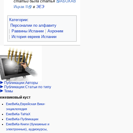
статьи была статья
АБОХАВ
Ицхак II
в
ЭЕЭ
Категории
:
Персоналии по алфавиту
Раввины Испании
Ахроним
История евреев Испании
Навигация
персональные инструменты
действия на странице
категории
Израиль:Страна и
войти
статья
государство
запрос
обсуждение
Иудаизм
учётной
читать
Народ
записи
просмотр
Проекты
кода
Проекты/Участники/
дополнения
история
Публикации:Авторы
Публикации:Статьи по типу
Темы
ежевиковый куст
ЕжеВиКа,Еврейская Вики-
энциклопедия
ЕжеВиКа-ТаНаХ
ЕжеВиКа-Публикации
ЕжеВиКа-Книги (бумажные и
электронные), аудиокурсы,