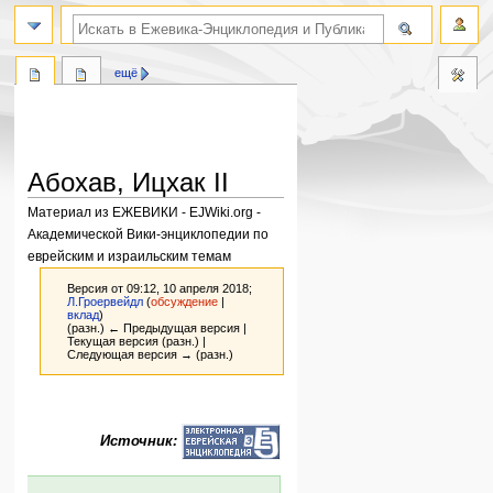
поиск по словам
ещё
Абохав, Ицхак II
Материал из ЕЖЕВИКИ - EJWiki.org -
Академической Вики-энциклопедии по
еврейским и израильским темам
Версия от 09:12, 10 апреля 2018;
Л.Гроервейдл
(
обсуждение
|
вклад
)
(разн.) ← Предыдущая версия |
Текущая версия (разн.) |
Следующая версия → (разн.)
Перейти
Перейти
к
к
Источник:
навигации
поиску