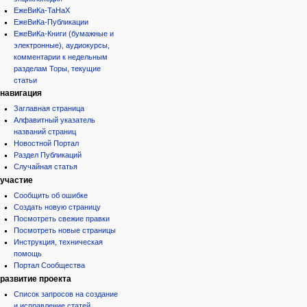
ЕжеВиКа-ТаНаХ
ЕжеВиКа-Публикации
ЕжеВиКа-Книги (бумажные и
электронные), аудиокурсы,
комментарии к недельным
разделам Торы, текущие
статьи
навигация
Заглавная страница
Алфавитный указатель
названий страниц
Новостной Портал
Раздел Публикаций
Случайная статья
участие
Сообщить об ошибке
Создать новую страницу
Посмотреть свежие правки
Посмотреть новые страницы
Инструкция, техническая
помощь
Портал Сообщества
развитие проекта
Список запросов на создание
и исправление статей