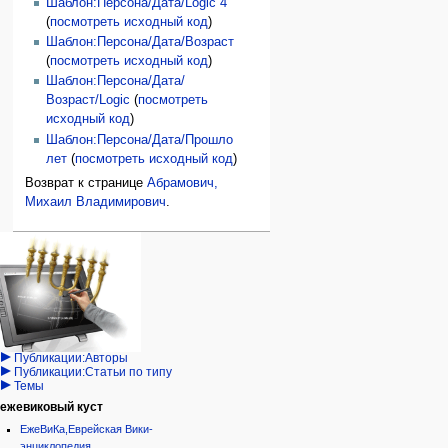
Шаблон:Персона/Дата/Logic 4
(
посмотреть исходный код
)
Шаблон:Персона/Дата/Возраст
(
посмотреть исходный код
)
Шаблон:Персона/Дата/
Возраст/Logic
(
посмотреть
исходный код
)
Шаблон:Персона/Дата/Прошло
лет
(
посмотреть исходный код
)
Возврат к странице
Абрамович,
Михаил Владимирович
.
Навигация
персональные инструменты
действия на странице
категории
Израиль:Страна и
войти
статья
государство
запрос
обсуждение
Иудаизм
учётной
читать
Народ
записи
просмотр
Проекты
кода
Проекты/Участники/
дополнения
история
Публикации:Авторы
Публикации:Статьи по типу
Темы
ежевиковый куст
ЕжеВиКа,Еврейская Вики-
энциклопедия