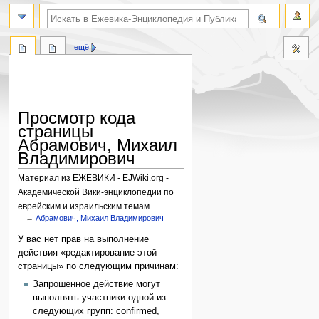
поиск по словам
ещё
Просмотр кода
страницы
Абрамович, Михаил
Владимирович
Материал из ЕЖЕВИКИ - EJWiki.org -
Академической Вики-энциклопедии по
еврейским и израильским темам
←
Абрамович, Михаил Владимирович
Перейти
Перейти
У вас нет прав на выполнение
к
к
действия «редактирование этой
навигации
поиску
страницы» по следующим причинам:
Запрошенное действие могут
выполнять участники одной из
следующих групп: confirmed,