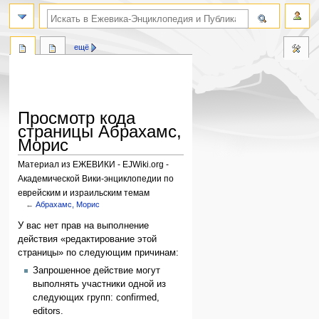
поиск по словам
ещё
Просмотр кода
страницы Абрахамс,
Морис
Материал из ЕЖЕВИКИ - EJWiki.org -
Академической Вики-энциклопедии по
еврейским и израильским темам
←
Абрахамс, Морис
Перейти
Перейти
У вас нет прав на выполнение
к
к
действия «редактирование этой
навигации
поиску
страницы» по следующим причинам:
Запрошенное действие могут
выполнять участники одной из
следующих групп: confirmed,
editors.