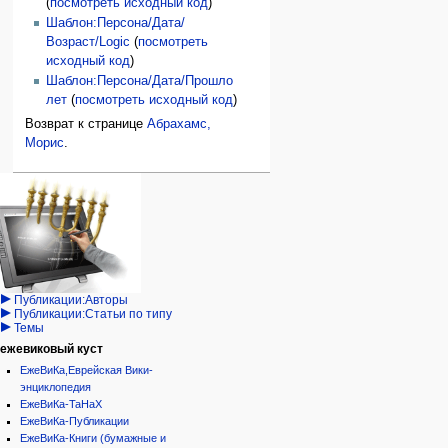
(
посмотреть исходный код
)
Шаблон:Персона/Дата/
Возраст/Logic
(
посмотреть
исходный код
)
Шаблон:Персона/Дата/Прошло
лет
(
посмотреть исходный код
)
Возврат к странице
Абрахамс,
Морис
.
Навигация
персональные инструменты
действия на странице
категории
Израиль:Страна и
войти
статья
государство
запрос
обсуждение
Иудаизм
учётной
читать
Народ
записи
просмотр
Проекты
кода
Проекты/Участники/
дополнения
история
Публикации:Авторы
Публикации:Статьи по типу
Темы
ежевиковый куст
ЕжеВиКа,Еврейская Вики-
энциклопедия
ЕжеВиКа-ТаНаХ
ЕжеВиКа-Публикации
ЕжеВиКа-Книги (бумажные и