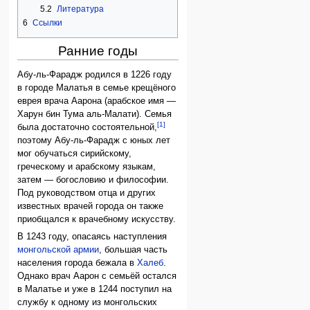
5.2
Литература
6
Ссылки
Ранние годы
Абу-ль-Фарадж родился в 1226 году
в городе Малатья в семье крещёного
еврея врача Аарона (арабское имя —
Харун бин Тума аль-Малати). Семья
[1]
была достаточно состоятельной,
поэтому Абу-ль-Фарадж с юных лет
мог обучаться сирийскому,
греческому и арабскому языкам,
затем — богословию и философии.
Под руководством отца и других
известных врачей города он также
приобщался к врачебному искусству.
В 1243 году, опасаясь наступления
монгольской армии
, большая часть
населения города бежала в
Халеб
.
Однако врач Аарон с семьёй остался
в Малатье и уже в 1244 поступил на
службу к одному из монгольских