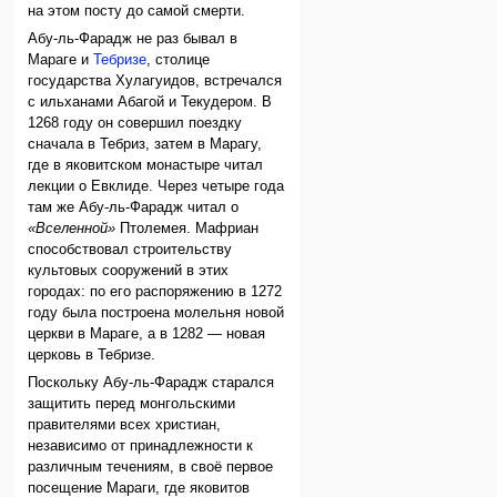
на этом посту до самой смерти.
Абу-ль-Фарадж не раз бывал в
Мараге и
Тебризе
, столице
государства Хулагуидов, встречался
с ильханами Абагой и Текудером. В
1268 году он совершил поездку
сначала в Тебриз, затем в Марагу,
где в яковитском монастыре читал
лекции о Евклиде. Через четыре года
там же Абу-ль-Фарадж читал о
«Вселенной»
Птолемея. Мафриан
способствовал строительству
культовых сооружений в этих
городах: по его распоряжению в 1272
году была построена молельня новой
церкви в Мараге, а в 1282 — новая
церковь в Тебризе.
Поскольку Абу-ль-Фарадж старался
защитить перед монгольскими
правителями всех христиан,
независимо от принадлежности к
различным течениям, в своё первое
посещение Мараги, где яковитов