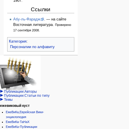
1907.
Ссылки
Абу-ль-Фарадж
. — на сайте
Восточная литература.
Проверено
17 сентября 2008.
Категория
:
Персоналии по алфавиту
Навигация
персональные инструменты
действия на странице
категории
Израиль:Страна и
войти
статья
государство
запрос
обсуждение
Иудаизм
учётной
читать
Народ
записи
просмотр
Проекты
кода
Проекты/Участники/
дополнения
история
Публикации:Авторы
Публикации:Статьи по типу
Темы
ежевиковый куст
ЕжеВиКа,Еврейская Вики-
энциклопедия
ЕжеВиКа-ТаНаХ
ЕжеВиКа-Публикации