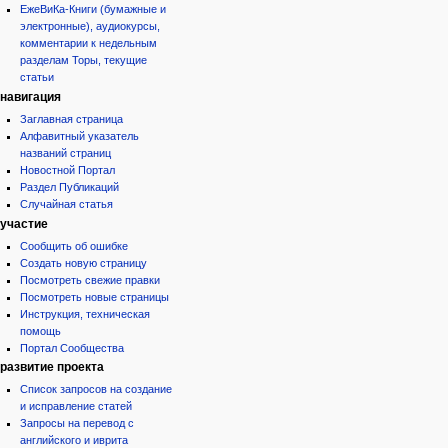
ЕжеВиКа-Книги (бумажные и
электронные), аудиокурсы,
комментарии к недельным
разделам Торы, текущие
статьи
навигация
Заглавная страница
Алфавитный указатель
названий страниц
Новостной Портал
Раздел Публикаций
Случайная статья
участие
Сообщить об ошибке
Создать новую страницу
Посмотреть свежие правки
Посмотреть новые страницы
Инструкция, техническая
помощь
Портал Сообщества
развитие проекта
Список запросов на создание
и исправление статей
Запросы на перевод с
английского и иврита