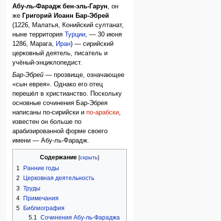
Абу-ль-Фарадж бен-эль-Гарун
, он
же
Григорий Иоанн Бар-Эбрей
(1226, Малатья, Конийский султанат,
ныне территория
Турции
, — 30 июня
1286, Марага,
Иран
) — сирийский
церковный деятель, писатель и
учёный-энциклопедист.
Бар-Эбрей
— прозвище, означающее
«сын еврея». Однако его отец
перешёл в христианство. Поскольку
основные сочинения Бар-Эбрея
написаны по-сирийски и
по-арабски
,
известен он больше по
арабизированной форме своего
имени — Абу-ль-Фарадж.
Содержание
1
Ранние годы
2
Церковная деятельность
3
Труды
4
Примечания
5
Библиография
5.1
Сочинения Абу-ль-Фараджа