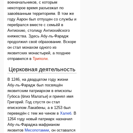
военачальников, с которым
некоторое время разъезжал по
завоёванным территориям. В том же
году Аарон был отпущен со службы и
перебрался вместе с семьёй в
Антиохию, столицу Антиохийского
княжества. Здесь Абу-ль-Фарадж
продолжил своё образование. Вскоре
он стал монахом одного из
яковитских монастырей, а позднее
отправился в
Триполи
.
Церковная деятельность
В 1246, на двадцатом году жизни
Абу-ль-Фарадж был посвящён
яковитским патриархом в епископы
Губоса (близ Малатьи) и принял имя
Григорий. Год спустя он стал
епископом Лакабены, а в 1253 был
переведён с тем же чином в
Халеб
. В
1264 году новый патриарх назначил
Абу-ль-Фараджа мафрианом
яковитов
Месопотамии
, он оставался