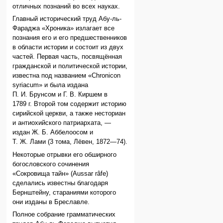
отличных познаний во всех науках.
Главный исторический труд Абу-ль-
Фараджа «Хроника» излагает все
познания его и его предшественников
в области истории и состоит из двух
частей. Первая часть, посвящённая
гражданской и политической истории,
известна под названием «Chronicon
syriacum» и была издана
П. И. Брунсом и Г. В. Киршем в
1789 г. Второй том содержит историю
сирийской церкви, а также несториан
и антиохийского патриархата, —
издан Ж. Б. Аббелоосом и
Т. Ж. Лами (3 тома, Лёвен, 1872—74).
Некоторые отрывки его обширного
богословского сочинения
«Сокровища тайн» (Aussar râfe)
сделались известны благодаря
Бернштейну, стараниями которого
они изданы в Бреславле.
Полное собрание грамматических