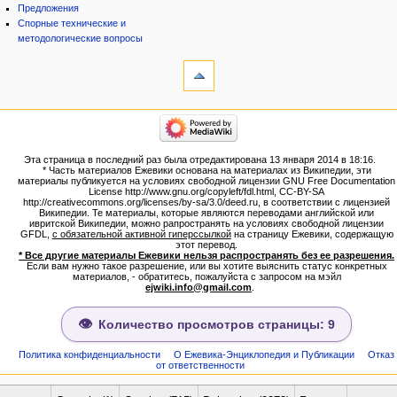
Предложения
Спорные технические и
методологические вопросы
инструменты
Ссылки
сюда
Связанные
категории
правки
Израиль:Страна и
Служебные
государство
страницы
Иудаизм
Эта страница в последний раз была отредактирована 13 января 2014 в 18:16.
Народ
Версия
* Часть материалов Ежевики основана на материалах из Википедии, эти
Проекты
для
материалы публикуется на условиях свободной лицензии GNU Free Documentation
Проекты/Участники/
License http://www.gnu.org/copyleft/fdl.html, CC-BY-SA
печати
дополнения
http://creativecommons.org/licenses/by-sa/3.0/deed.ru, в соответствии с лицензией
Постоянная
Публикации:Авторы
Википедии. Те материалы, которые являются переводами английской или
ивритской Википедии, можно рапространять на условиях свободной лицензии
ссылка
Публикации:Статьи по типу
GFDL,
с обязательной активной гиперссылкой
на страницу Ежевики, содержащую
Темы
Сведения
этот перевод.
о странице
* Все другие материалы Ежевики нельзя распространять без ее разрешения.
ежевиковый куст
Если вам нужно такое разрешение, или вы хотите выяснить статус конкретных
ЕжеВиКа,Еврейская Вики-
материалов, - обратитесь, пожалуйста с запросом на мэйл
ejwiki.info@gmail.com
.
энциклопедия
ЕжеВиКа-ТаНаХ
ЕжеВиКа-Публикации
Количество просмотров страницы: 9
ЕжеВиКа-Книги (бумажные и
электронные), аудиокурсы,
Политика конфиденциальности
О Ежевика-Энциклопедия и Публикации
Отказ
от ответственности
комментарии к недельным
разделам Торы, текущие