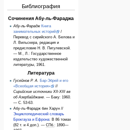
Библиография
Сочинения Абу-ль-Фараджа
Абу-ль-Фарадж
Книга
занимательных историй
/
Перевод с сирийского А. Белова и
Л. Вильскера, редакция и
предисловие Н. В. Пигулевской.
— М., Л.: Государственное
издательство художественной
литературы, 1961.
Литература
Гусейнов Р. А.
Бар-Эбрей и его
«Всеобщая история»
//
Сирийские источники XII-XIII вв
об Азербайджане
. — Баку: 1960.
— С. 53-63.
Абу-ль-Фарадж бин Харун //
Энциклопедический словарь
Брокгауза и Ефрона
: В 86 томах
(82 т. и 4 доп.). —
СПб.
: 1890—