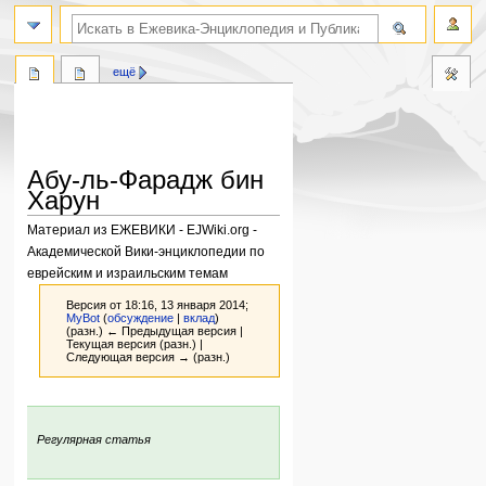
поиск по словам
ещё
Абу-ль-Фарадж бин
Харун
Материал из ЕЖЕВИКИ - EJWiki.org -
Академической Вики-энциклопедии по
еврейским и израильским темам
Версия от 18:16, 13 января 2014;
MyBot
(
обсуждение
|
вклад
)
(разн.) ← Предыдущая версия |
Текущая версия (разн.) |
Следующая версия → (разн.)
Перейти
Перейти
к
к
:
Регулярная статья
навигации
поиску