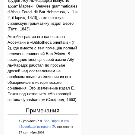
трудов Абу-ль-Фараджа выпустил
аббат Мартен «Oeuvres grammaticales
d’Aboul-Faradj dit Bar Hebraeus», ч. 1 и
2, (Париж, 1873), а его краткую
сирийскую грамматику издал Берто
(Гётт., 1843).
Автобиография его напечатана
Ассемани в «Bibliotheca orientalis» (т.
2), где вместе с тем помещён полный
перечень сочинений Бар-Эбрея. В
последние месяцы своей жизни Абу-
ль-Фарадж работал по просьбе
друзей над составлением на
арабском языке извлечения из его
обширнейшего исторического
сочинения. Это извлечение издал Е.
Покок под названием «Abulpharagii
historia dynastiarum» (Оксфорд, 1663).
Примечания
↑
Гусейнов Р. А.
Бар-Эбрей и его
«Всеобщая история»
.
Проверено
17 сентября 2008.