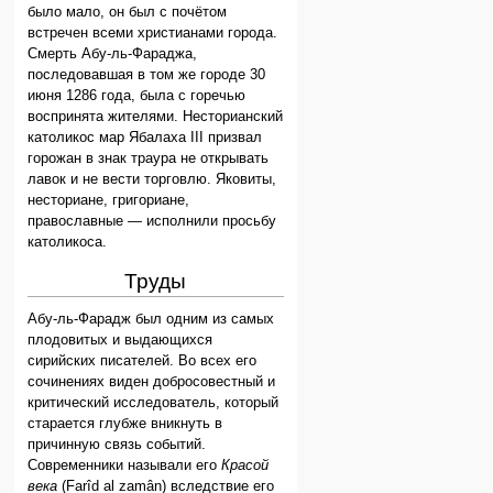
было мало, он был с почётом
встречен всеми христианами города.
Смерть Абу-ль-Фараджа,
последовавшая в том же городе 30
июня 1286 года, была с горечью
воспринята жителями. Несторианский
католикос мар Ябалаха III призвал
горожан в знак траура не открывать
лавок и не вести торговлю. Яковиты,
несториане, григориане,
православные — исполнили просьбу
католикоса.
Труды
Абу-ль-Фарадж был одним из самых
плодовитых и выдающихся
сирийских писателей. Во всех его
сочинениях виден добросовестный и
критический исследователь, который
старается глубже вникнуть в
причинную связь событий.
Современники называли его
Красой
века
(Farîd al zamân) вследствие его