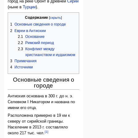
город на реке Оронт в древней
Сирии
(ныне в
Турции
).
Содержание
1
Основные сведения о городе
2
Евреи в Антиохии
2.1
Основание
2.2
Римский период
2.3
Конфликт между
христианством и иудаизмом
3
Примечания
4
Источники
Основные сведения о
городе
Антиохия основана в 300 г. до н. э.
Селевком I Никатором и названа по
имени его отца.
Расположена примерно в 19 км к
северу от сирийской границы.
Население в 2013 г. составляло
[1]
около 217 тыс. чел.