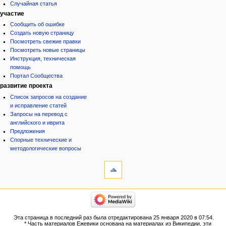
Случайная статья
участие
Сообщить об ошибке
Создать новую страницу
Посмотреть свежие правки
Посмотреть новые страницы
Инструкция, техническая
помощь
Портал Сообщества
развитие проекта
Список запросов на создание
и исправление статей
Запросы на перевод с
английского и иврита
Предложения
Спорные технические и
методологические вопросы
инструменты
Ссылки
сюда
Связанные
категории
правки
Израиль:Страна и
Служебные
государство
страницы
Иудаизм
Эта страница в последний раз была отредактирована 25 января 2020 в 07:54.
Народ
Версия
* Часть материалов Ежевики основана на материалах из Википедии, эти