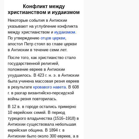
Конфликт между
христианством и иудаизмом
Некоторые события в Антиохии
указывают на углубление конфликта
между христианством и
иудаизмом
.
По утверждению
отцов церкви
,
апостол Петр стоял во главе церкви
в Антиохии в течение семи лет.
После того, как христианство стало
государственной религией,
положение евреев в Антиохии
ухудшилось. В 423 г. н. э. в Антиохии
была учинена массовая резня евреев
в результате
кровавого навета
. В 608
г. в разгар византийско-персидской
войны резня повторилась.
В 12 в. в городе остались примерно
10 еврейских семей. В период
турецкого владычества (1516–1918) в
Антиохии существовала небольшая
еврейская община. В 1894 г. в
Антиохии было около 300 евреев, а в