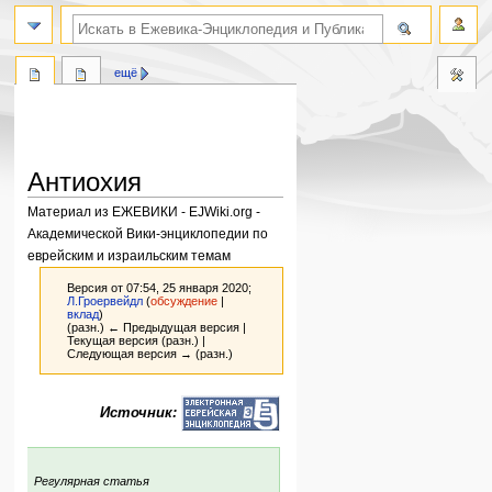
поиск по словам
ещё
Антиохия
Материал из ЕЖЕВИКИ - EJWiki.org -
Академической Вики-энциклопедии по
еврейским и израильским темам
Версия от 07:54, 25 января 2020;
Л.Гроервейдл
(
обсуждение
|
вклад
)
(разн.) ← Предыдущая версия |
Текущая версия (разн.) |
Следующая версия → (разн.)
Перейти
Перейти
Источник:
к
к
навигации
поиску
:
Регулярная статья