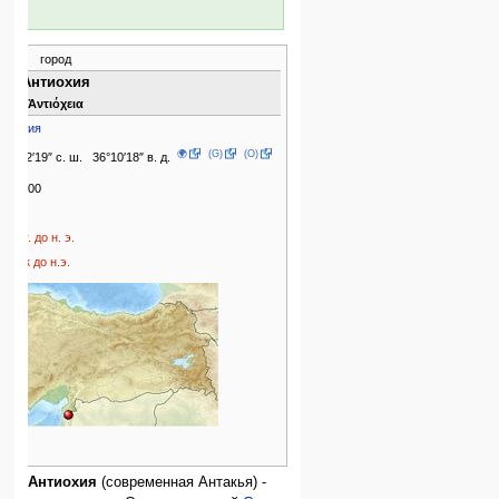
город
Антиохия
Ἀντιόχεια
Турция
🌍
(G)
(O)
36°12′19″ с. ш. 36°10′18″ в. д.
217000
2013
300 г. до н. э.
2 век до н.э.
Антиохия
(современная Антакья) -