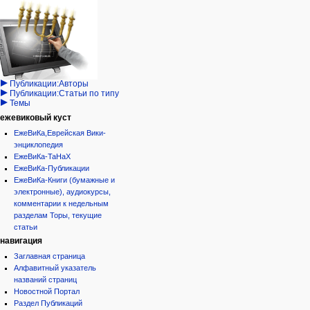
Навигация
персональные инструменты
действия на странице
категории
Израиль:Страна и
войти
статья
государство
запрос
обсуждение
Иудаизм
учётной
читать
Народ
записи
просмотр
Проекты
кода
Проекты/Участники/
дополнения
история
Публикации:Авторы
Публикации:Статьи по типу
Темы
ежевиковый куст
ЕжеВиКа,Еврейская Вики-
энциклопедия
ЕжеВиКа-ТаНаХ
ЕжеВиКа-Публикации
ЕжеВиКа-Книги (бумажные и
электронные), аудиокурсы,
комментарии к недельным
разделам Торы, текущие
статьи
навигация
Заглавная страница
Алфавитный указатель
названий страниц
Новостной Портал
Раздел Публикаций