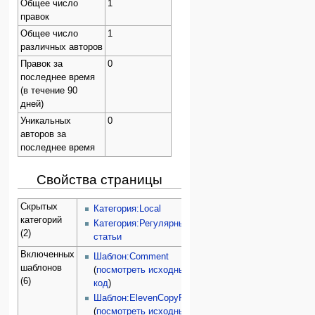
Общее число
1
правок
Общее число
1
различных авторов
Правок за
0
последнее время
(в течение 90
дней)
Уникальных
0
авторов за
последнее время
Свойства страницы
Скрытых
Категория:Local
категорий
Категория:Регулярные
(2)
статьи
Включенных
Шаблон:Comment
шаблонов
(
посмотреть исходный
(6)
код
)
Шаблон:ElevenCopyRight
(
посмотреть исходный