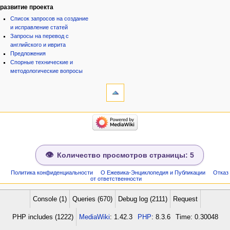
развитие проекта
Список запросов на создание
и исправление статей
Запросы на перевод с
английского и иврита
Предложения
Спорные технические и
методологические вопросы
инструменты
Ссылки
сюда
Связанные
категории
правки
Израиль:Страна и
Служебные
государство
страницы
Иудаизм
Народ
Сведения
Проекты
о странице
Количество просмотров страницы: 5
Проекты/Участники/
дополнения
Публикации:Авторы
Политика конфиденциальности
О Ежевика-Энциклопедия и Публикации
Отказ
от ответственности
Публикации:Статьи по типу
Темы
ежевиковый куст
Console (1)
Queries (670)
Debug log (2111)
Request
ЕжеВиКа,Еврейская Вики-
PHP includes (1222)
MediaWiki
: 1.42.3
PHP
: 8.3.6
Time: 0.30048
энциклопедия
ЕжеВиКа-ТаНаХ