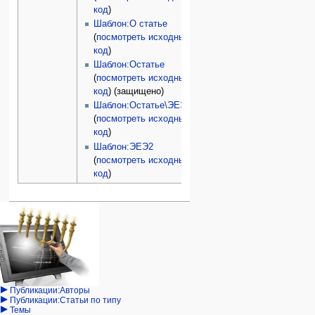
код
)
Шаблон:О статье
(
посмотреть исходный
код
)
Шаблон:Остатье
(
посмотреть исходный
код
) (защищено)
Шаблон:Остатье\ЭЕЭ
(
посмотреть исходный
код
)
Шаблон:ЭЕЭ2
(
посмотреть исходный
код
)
Навигация
персональные инструменты
действия на странице
категории
Израиль:Страна и
войти
статья
государство
запрос
обсуждение
Иудаизм
учётной
читать
Народ
записи
просмотр
Проекты
кода
Проекты/Участники/
дополнения
история
Публикации:Авторы
Публикации:Статьи по типу
Темы