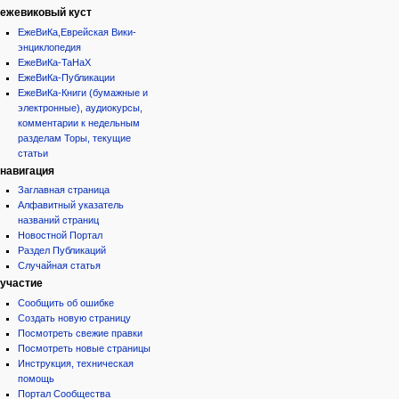
ежевиковый куст
ЕжеВиКа,Еврейская Вики-
энциклопедия
ЕжеВиКа-ТаНаХ
ЕжеВиКа-Публикации
ЕжеВиКа-Книги (бумажные и
электронные), аудиокурсы,
комментарии к недельным
разделам Торы, текущие
статьи
навигация
Заглавная страница
Алфавитный указатель
названий страниц
Новостной Портал
Раздел Публикаций
Случайная статья
участие
Сообщить об ошибке
Создать новую страницу
Посмотреть свежие правки
Посмотреть новые страницы
Инструкция, техническая
помощь
Портал Сообщества