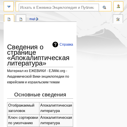
поиск по словам
ещё
Справка
Сведения о
странице
«Апокалиптическая
литература»
Материал из ЕЖЕВИКИ - EJWiki.org -
Академической Вики-энциклопедии по
еврейским и израильским темам
Перейти
Перейти
Основные сведения
к
к
навигации
поиску
Отображаемый
Апокалиптическая
заголовок
литература
Ключ сортировки
Апокалиптическая
по умолчанию
литература