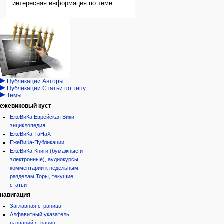
интересная информация по теме.
Навигация
персональные инструменты
действия на странице
категории
Израиль:Страна и
войти
статья
государство
запрос
обсуждение
Иудаизм
учётной
читать
Народ
записи
просмотр
Проекты
кода
Проекты/Участники/
дополнения
история
Публикации:Авторы
Публикации:Статьи по типу
Темы
ежевиковый куст
ЕжеВиКа,Еврейская Вики-
энциклопедия
ЕжеВиКа-ТаНаХ
ЕжеВиКа-Публикации
ЕжеВиКа-Книги (бумажные и
электронные), аудиокурсы,
комментарии к недельным
разделам Торы, текущие
статьи
навигация
Заглавная страница
Алфавитный указатель
названий страниц