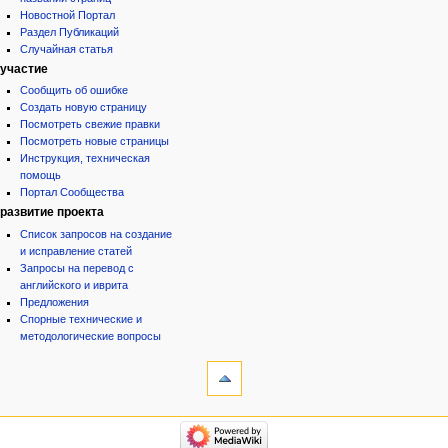
Новостной Портал
Раздел Публикаций
Случайная статья
участие
Сообщить об ошибке
Создать новую страницу
Посмотреть свежие правки
Посмотреть новые страницы
Инструкция, техническая
помощь
Портал Сообщества
развитие проекта
Список запросов на создание
и исправление статей
Запросы на перевод с
английского и иврита
Предложения
Спорные технические и
методологические вопросы
инструменты
Ссылки
сюда
Связанные
категории
правки
Израиль:Страна и
Служебные