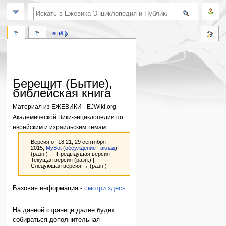
поиск по словам
ещё
Берешит (Бытие),
библейская книга
Материал из ЕЖЕВИКИ - EJWiki.org -
Академической Вики-энциклопедии по
еврейским и израильским темам
Версия от 18:21, 29 сентября
2015;
MyBot
(
обсуждение
|
вклад
)
(разн.) ← Предыдущая версия |
Текущая версия (разн.) |
Следующая версия → (разн.)
Перейти
Перейти
Базовая информация -
смотри здесь
к
к
навигации
поиску
На данной странице далее будет
собираться дополнительная