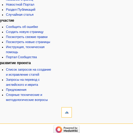
Новостной Портал
Раздел Публикаций
Случайная статья
участие
Сообщить об ошибке
Создать новую страницу
Посмотреть свежие правки
Посмотреть новые страницы
Инструкция, техническая
помощь
Портал Сообщества
развитие проекта
Список запросов на создание
и исправление статей
Запросы на перевод с
английского и иврита
Предложения
Спорные технические и
методологические вопросы
инструменты
Ссылки
сюда
Связанные
категории
правки
Израиль:Страна и
Служебные