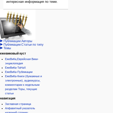
интересная информация по теме.
Навигация
персональные инструменты
действия на странице
категории
Израиль:Страна и
войти
статья
государство
запрос
обсуждение
Иудаизм
учётной
читать
Народ
записи
просмотр
Проекты
кода
Проекты/Участники/
дополнения
история
Публикации:Авторы
Публикации:Статьи по типу
Темы
ежевиковый куст
ЕжеВиКа,Еврейская Вики-
энциклопедия
ЕжеВиКа-ТаНаХ
ЕжеВиКа-Публикации
ЕжеВиКа-Книги (бумажные и
электронные), аудиокурсы,
комментарии к недельным
разделам Торы, текущие
статьи
навигация
Заглавная страница
Алфавитный указатель
названий страниц