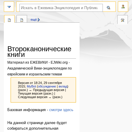
поиск по словам
ещё
Второканонические
книги
Материал из ЕЖЕВИКИ - EJWiki.org -
Академической Вики-энциклопедии по
еврейским и израильским темам
Версия от 18:24, 29 сентября
2015;
MyBot
(
обсуждение
|
вклад
)
(разн.) ← Предыдущая версия |
Текущая версия (разн.) |
Следующая версия → (разн.)
Перейти
Перейти
Базовая информация -
смотри здесь
к
к
навигации
поиску
На данной странице далее будет
собираться дополнительная