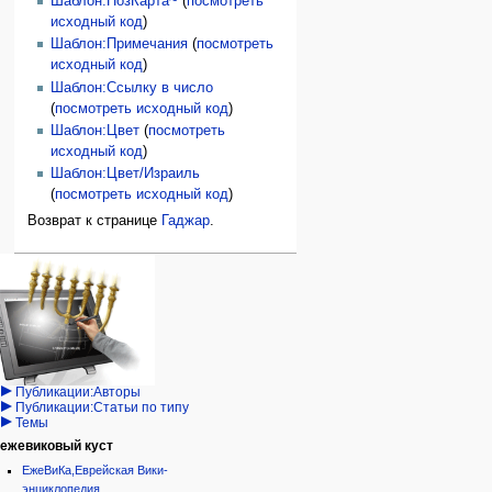
Шаблон:ПозКарта~
(
посмотреть
исходный код
)
Шаблон:Примечания
(
посмотреть
исходный код
)
Шаблон:Ссылку в число
(
посмотреть исходный код
)
Шаблон:Цвет
(
посмотреть
исходный код
)
Шаблон:Цвет/Израиль
(
посмотреть исходный код
)
Возврат к странице
Гаджар
.
Навигация
персональные инструменты
действия на странице
категории
Израиль:Страна и
войти
статья
государство
запрос
обсуждение
Иудаизм
учётной
читать
Народ
записи
просмотр
Проекты
кода
Проекты/Участники/
дополнения
история
Публикации:Авторы
Публикации:Статьи по типу
Темы
ежевиковый куст
ЕжеВиКа,Еврейская Вики-
энциклопедия