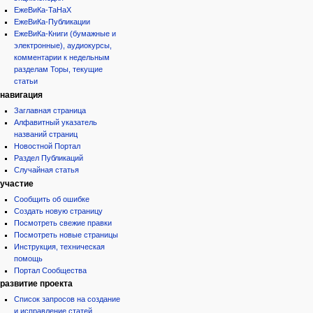
ЕжеВиКа-ТаНаХ
ЕжеВиКа-Публикации
ЕжеВиКа-Книги (бумажные и
электронные), аудиокурсы,
комментарии к недельным
разделам Торы, текущие
статьи
навигация
Заглавная страница
Алфавитный указатель
названий страниц
Новостной Портал
Раздел Публикаций
Случайная статья
участие
Сообщить об ошибке
Создать новую страницу
Посмотреть свежие правки
Посмотреть новые страницы
Инструкция, техническая
помощь
Портал Сообщества
развитие проекта
Список запросов на создание
и исправление статей