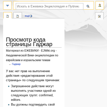
поиск по словам
ещё
Просмотр кода
страницы Гаджар
Материал из ЕЖЕВИКИ - EJWiki.org -
Академической Вики-энциклопедии по
еврейским и израильским темам
←
Гаджар
Перейти
Перейти
У вас нет прав на выполнение
к
к
действия «редактирование этой
навигации
поиску
страницы» по следующим причинам:
Запрошенное действие могут
выполнять участники одной из
следующих групп: confirmed,
editors.
Вы должны подтвердить свой