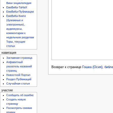
Вики-энциклопедия
ЕжеВиКа-ТаНаХ
ЕжеВиКа-Публикации
ЕжеВиКа-Книги
(бумажные и
электронные),
аудиокурсы,
комментарии к
недельным разделам
Торы, текущие
статьи
навигация
Заглавная страница
Алфавитный
указатель названий
Возврат к странице
Гошеа (Осия), библ
страниц
Новостной Портал
Раздел Публикаций
Случайная статья
участие
Сообщить об ошибке
Создать новую
страницу
Посмотреть свежие
правки