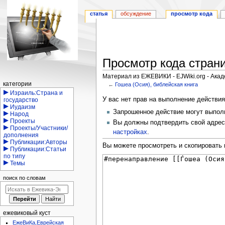
статья
обсуждение
просмотр кода
Просмотр кода страни
Материал из ЕЖЕВИКИ - EJWiki.org - Ака
Навигация
категории
←
Гошеа (Осия), библейская книга
Израиль:Страна и
Перейти
Перейти
У вас нет прав на выполнение действи
государство
Иудаизм
к
к
Запрошенное действие могут выполня
Народ
навигации
поиску
Проекты
Вы должны подтвердить свой адрес 
Проекты/Участники/
настройках
.
дополнения
Публикации:Авторы
Вы можете просмотреть и скопировать 
Публикации:Статьи
по типу
Темы
поиск по словам
ежевиковый куст
ЕжеВиКа,Еврейская