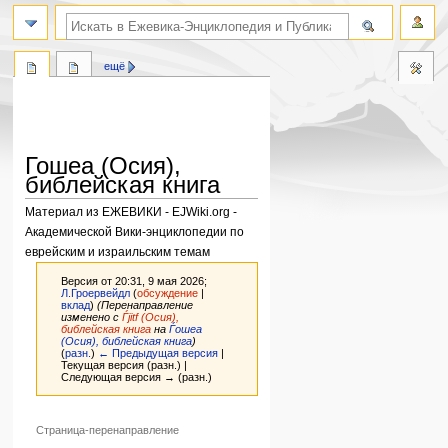
поиск по словам
ещё
Гошеа (Осия),
библейская книга
Материал из ЕЖЕВИКИ - EJWiki.org -
Академической Вики-энциклопедии по
еврейским и израильским темам
Версия от 20:31, 9 мая 2026;
Л.Гроервейдл
(
обсуждение
|
вклад
)
(Перенаправление
изменено с
Ѓjitf (Осия),
библейская книга
на
Ѓошеа
(Осия), библейская книга
)
(
разн.
)
← Предыдущая версия
|
Текущая версия (разн.) |
Следующая версия → (разн.)
Страница-перенаправление