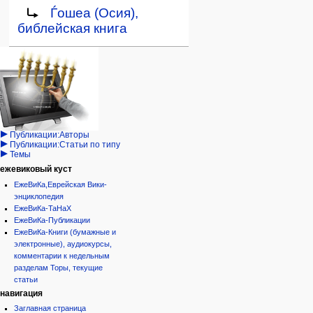
Перейти
Перейти
Перенаправление на:
Ѓошеа (Осия),
к
к
библейская книга
навигации
поиску
Навигация
персональные инструменты
действия на странице
категории
Израиль:Страна и
войти
статья
государство
запрос
обсуждение
Иудаизм
учётной
читать
Народ
записи
просмотр
Проекты
кода
Проекты/Участники/
дополнения
история
Публикации:Авторы
Публикации:Статьи по типу
Темы
ежевиковый куст
ЕжеВиКа,Еврейская Вики-
энциклопедия
ЕжеВиКа-ТаНаХ
ЕжеВиКа-Публикации
ЕжеВиКа-Книги (бумажные и
электронные), аудиокурсы,
комментарии к недельным
разделам Торы, текущие
статьи
навигация
Заглавная страница