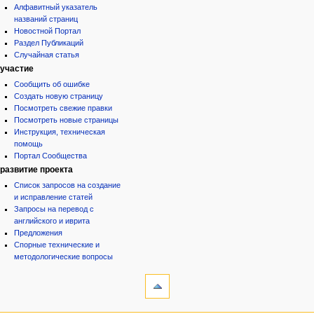
Алфавитный указатель
названий страниц
Новостной Портал
Раздел Публикаций
Случайная статья
участие
Сообщить об ошибке
Создать новую страницу
Посмотреть свежие правки
Посмотреть новые страницы
Инструкция, техническая
помощь
Портал Сообщества
развитие проекта
Список запросов на создание
и исправление статей
Запросы на перевод с
английского и иврита
Предложения
Спорные технические и
методологические вопросы
инструменты
Ссылки
сюда
Связанные
категории