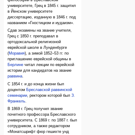
университете, Грец в 1845 г. защитил
в Йенском университете
диссертацию, изданную в 1846 г. под
названием «Гностицизм и иудаизм».
Сдав экзамены на звание учителя,
Грец с 1850 г. преподавал в
ортодоксальной религиозной
еврейской школе в Лунденбурге
(
Моравия
), а зимой 1852–53 гг. по
приглашению еврейской общины в
Берлине
читал лекции по еврейской
истории для кандидатов на звание
раввина
.
С 1854 г. и до конца жизни был
доцентом
Бреславской раввинской
семинарии
, ректором которой был
З.
Франкель
.
В 1869 г. Грец получил звание
почетного профессора Бреславского
университета. С 1869 г. по 1887 г. был
сотрудником, а также редактором
«Монатсшрифт фюр гешихте унд