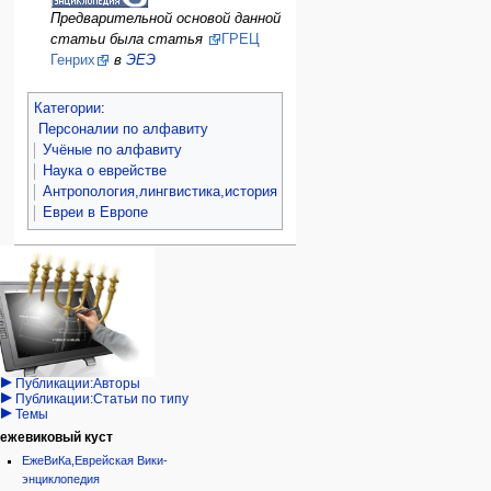
Предварительной основой данной
статьи была статья
ГРЕЦ
Генрих
в
ЭЕЭ
Категории
:
Персоналии по алфавиту
Учёные по алфавиту
Наука о еврействе
Антропология,лингвистика,история
Евреи в Европе
Навигация
персональные инструменты
действия на странице
категории
Израиль:Страна и
войти
статья
государство
запрос
обсуждение
Иудаизм
учётной
читать
Народ
записи
просмотр
Проекты
кода
Проекты/Участники/
дополнения
история
Публикации:Авторы
Публикации:Статьи по типу
Темы
ежевиковый куст
ЕжеВиКа,Еврейская Вики-
энциклопедия