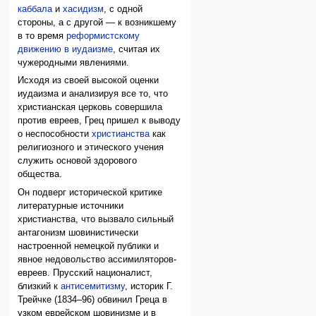
каббала
и
хасидизм
, с одной
стороны, а с другой — к возникшему
в то время
реформистскому
движению в иудаизме
, считая их
чужеродными явлениями.
Исходя из своей высокой оценки
иудаизма и анализируя все то, что
христианская церковь совершила
против евреев, Грец пришел к выводу
о неспособности
христианства
как
религиозного и этического учения
служить основой здорового
общества.
Он подверг исторической критике
литературные источники
христианства, что вызвало сильный
антагонизм шовинистически
настроенной немецкой публики и
явное недовольство ассимиляторов-
евреев. Прусский националист,
близкий к
антисемитизму
, историк Г.
Трейчке (1834–96) обвинил Греца в
узком еврейском шовинизме и в