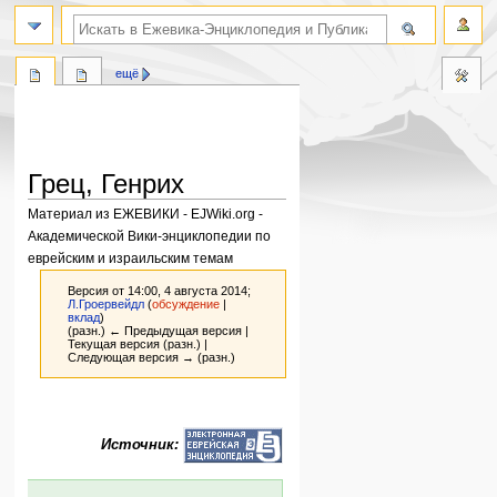
поиск по словам
ещё
Грец, Генрих
Материал из ЕЖЕВИКИ - EJWiki.org -
Академической Вики-энциклопедии по
еврейским и израильским темам
Версия от 14:00, 4 августа 2014;
Л.Гроервейдл
(
обсуждение
|
вклад
)
(разн.) ← Предыдущая версия |
Текущая версия (разн.) |
Следующая версия → (разн.)
Перейти
Перейти
к
к
Источник:
навигации
поиску