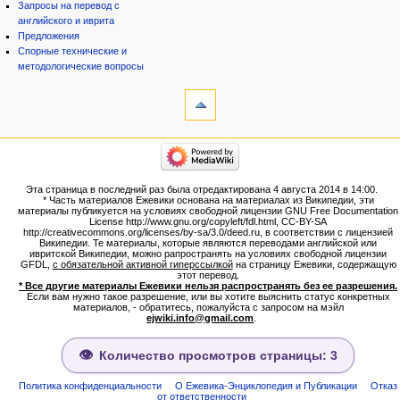
Запросы на перевод с
английского и иврита
Предложения
Спорные технические и
методологические вопросы
инструменты
Ссылки
сюда
Связанные
категории
правки
Израиль:Страна и
Служебные
государство
страницы
Иудаизм
Эта страница в последний раз была отредактирована 4 августа 2014 в 14:00.
Народ
Версия
* Часть материалов Ежевики основана на материалах из Википедии, эти
Проекты
для
материалы публикуется на условиях свободной лицензии GNU Free Documentation
Проекты/Участники/
License http://www.gnu.org/copyleft/fdl.html, CC-BY-SA
печати
дополнения
http://creativecommons.org/licenses/by-sa/3.0/deed.ru, в соответствии с лицензией
Постоянная
Публикации:Авторы
Википедии. Те материалы, которые являются переводами английской или
ивритской Википедии, можно рапространять на условиях свободной лицензии
ссылка
Публикации:Статьи по типу
GFDL,
с обязательной активной гиперссылкой
на страницу Ежевики, содержащую
Темы
Сведения
этот перевод.
о странице
* Все другие материалы Ежевики нельзя распространять без ее разрешения.
ежевиковый куст
Если вам нужно такое разрешение, или вы хотите выяснить статус конкретных
ЕжеВиКа,Еврейская Вики-
материалов, - обратитесь, пожалуйста с запросом на мэйл
ejwiki.info@gmail.com
.
энциклопедия
ЕжеВиКа-ТаНаХ
ЕжеВиКа-Публикации
Количество просмотров страницы: 3
ЕжеВиКа-Книги (бумажные и
электронные), аудиокурсы,
Политика конфиденциальности
О Ежевика-Энциклопедия и Публикации
Отказ
от ответственности
комментарии к недельным