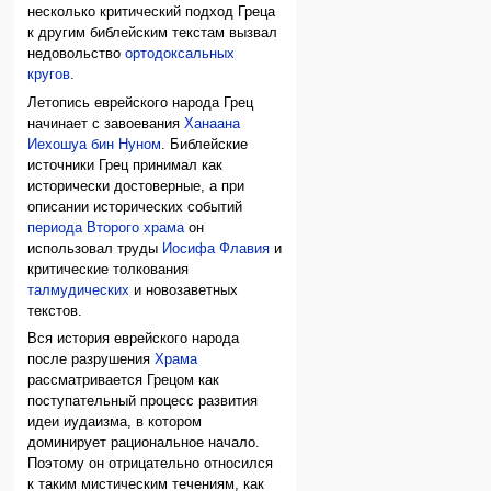
несколько критический подход Греца
к другим библейским текстам вызвал
недовольство
ортодоксальных
кругов
.
Летопись еврейского народа Грец
начинает с завоевания
Ханаана
Иехошуа бин Нуном
. Библейские
источники Грец принимал как
исторически достоверные, а при
описании исторических событий
периода Второго храма
он
использовал труды
Иосифа Флавия
и
критические толкования
талмудических
и новозаветных
текстов.
Вся история еврейского народа
после разрушения
Храма
рассматривается Грецом как
поступательный процесс развития
идеи иудаизма, в котором
доминирует рациональное начало.
Поэтому он отрицательно относился
к таким мистическим течениям, как