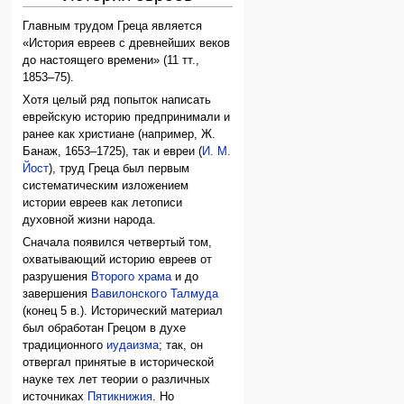
Главным трудом Греца является
«История евреев с древнейших веков
до настоящего времени» (11 тт.,
1853–75).
Хотя целый ряд попыток написать
еврейскую историю предпринимали и
ранее как христиане (например, Ж.
Банаж, 1653–1725), так и евреи (
И. М.
Йост
), труд Греца был первым
систематическим изложением
истории евреев как летописи
духовной жизни народа.
Сначала появился четвертый том,
охватывающий историю евреев от
разрушения
Второго храма
и до
завершения
Вавилонского Талмуда
(конец 5 в.). Исторический материал
был обработан Грецом в духе
традиционного
иудаизма
; так, он
отвергал принятые в исторической
науке тех лет теории о различных
источниках
Пятикнижия
. Но