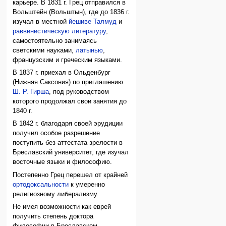
карьере. В 1831 г. Грец отправился в
Вольштейн (Вольштын), где до 1836 г.
изучал в местной
йешиве
Талмуд
и
раввинистическую литературу
,
самостоятельно занимаясь
светскими науками,
латынью
,
французским и греческим языками.
В 1837 г. приехал в Ольденбург
(Нижняя Саксония) по приглашению
Ш. Р. Гирша
, под руководством
которого продолжал свои занятия до
1840 г.
В 1842 г. благодаря своей эрудиции
получил особое разрешение
поступить без аттестата зрелости в
Бреславский университет, где изучал
восточные языки и философию.
Постепенно Грец перешел от крайней
ортодоксальности
к умеренно
религиозному либерализму.
Не имея возможности как еврей
получить степень доктора
философии в Бреславском