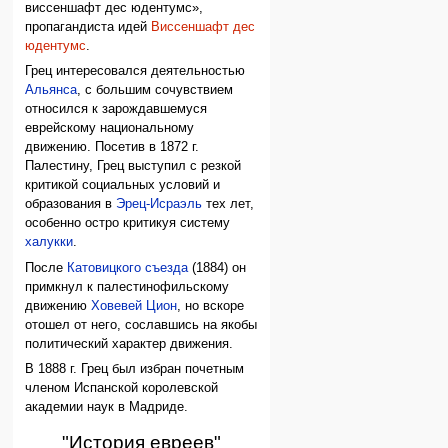
виссеншафт дес юдентумс»,
пропагандиста идей
Виссеншафт дес
юдентумс
.
Грец интересовался деятельностью
Альянса
, с большим сочувствием
относился к зарождавшемуся
еврейскому национальному
движению. Посетив в 1872 г.
Палестину, Грец выступил с резкой
критикой социальных условий и
образования в
Эрец-Исраэль
тех лет,
особенно остро критикуя систему
халукки
.
После
Катовицкого съезда
(1884) он
примкнул к палестинофильскому
движению
Ховевей Цион
, но вскоре
отошел от него, сославшись на якобы
политический характер движения.
В 1888 г. Грец был избран почетным
членом Испанской королевской
академии наук в Мадриде.
"История евреев"