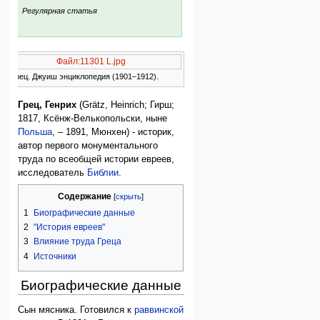
:
Регулярная статья
Файл:11301 L.jpg
Г. Грец. Джуиш энциклопедия (1901–1912).
Грец, Генрих
(Grätz, Heinrich; Гирш;
1817, Ксёнж-Велькопольски, ныне
Польша
, – 1891, Мюнхен) - историк,
автор первого монументального
труда по всеобщей истории евреев,
исследователь
Библии
.
Содержание
1
Биографические данные
2
"История евреев"
3
Влияние труда Греца
4
Источники
Биографические данные
Сын мясника. Готовился к
раввинской