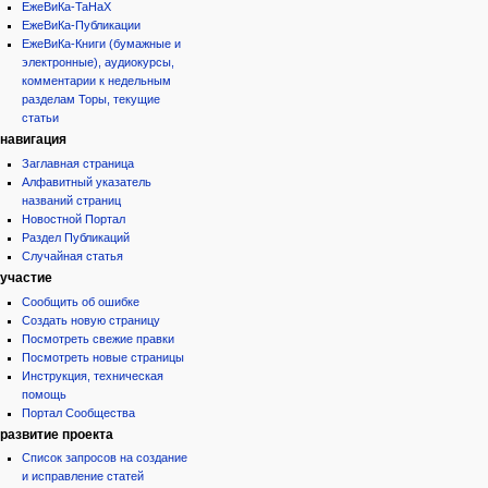
ЕжеВиКа-ТаНаХ
ЕжеВиКа-Публикации
ЕжеВиКа-Книги (бумажные и
электронные), аудиокурсы,
комментарии к недельным
разделам Торы, текущие
статьи
навигация
Заглавная страница
Алфавитный указатель
названий страниц
Новостной Портал
Раздел Публикаций
Случайная статья
участие
Сообщить об ошибке
Создать новую страницу
Посмотреть свежие правки
Посмотреть новые страницы
Инструкция, техническая
помощь
Портал Сообщества
развитие проекта
Список запросов на создание
и исправление статей