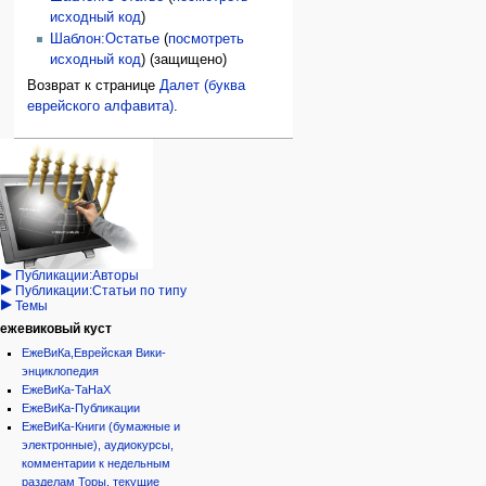
исходный код
)
Шаблон:Остатье
(
посмотреть
исходный код
) (защищено)
Возврат к странице
Далет (буква
еврейского алфавита)
.
Навигация
персональные инструменты
действия на странице
категории
Израиль:Страна и
войти
статья
государство
запрос
обсуждение
Иудаизм
учётной
читать
Народ
записи
просмотр
Проекты
кода
Проекты/Участники/
дополнения
история
Публикации:Авторы
Публикации:Статьи по типу
Темы
ежевиковый куст
ЕжеВиКа,Еврейская Вики-
энциклопедия
ЕжеВиКа-ТаНаХ
ЕжеВиКа-Публикации
ЕжеВиКа-Книги (бумажные и
электронные), аудиокурсы,
комментарии к недельным
разделам Торы, текущие