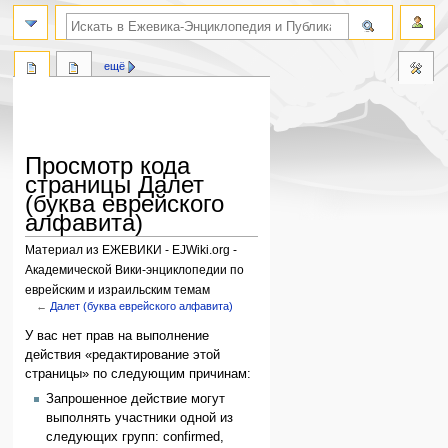
поиск по словам
ещё
Просмотр кода
страницы Далет
(буква еврейского
алфавита)
Материал из ЕЖЕВИКИ - EJWiki.org -
Академической Вики-энциклопедии по
еврейским и израильским темам
←
Далет (буква еврейского алфавита)
Перейти
Перейти
У вас нет прав на выполнение
к
к
действия «редактирование этой
навигации
поиску
страницы» по следующим причинам:
Запрошенное действие могут
выполнять участники одной из
следующих групп: confirmed,