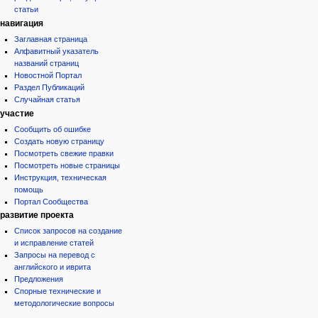
статьи
навигация
Заглавная страница
Алфавитный указатель
названий страниц
Новостной Портал
Раздел Публикаций
Случайная статья
участие
Сообщить об ошибке
Создать новую страницу
Посмотреть свежие правки
Посмотреть новые страницы
Инструкция, техническая
помощь
Портал Сообщества
развитие проекта
Список запросов на создание
и исправление статей
Запросы на перевод с
английского и иврита
Предложения
Спорные технические и
методологические вопросы
инструменты