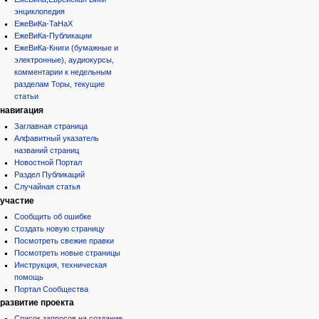
энциклопедия
ЕжеВиКа-ТаНаХ
ЕжеВиКа-Публикации
ЕжеВиКа-Книги (бумажные и
электронные), аудиокурсы,
комментарии к недельным
разделам Торы, текущие
статьи
навигация
Заглавная страница
Алфавитный указатель
названий страниц
Новостной Портал
Раздел Публикаций
Случайная статья
участие
Сообщить об ошибке
Создать новую страницу
Посмотреть свежие правки
Посмотреть новые страницы
Инструкция, техническая
помощь
Портал Сообщества
развитие проекта
Список запросов на создание