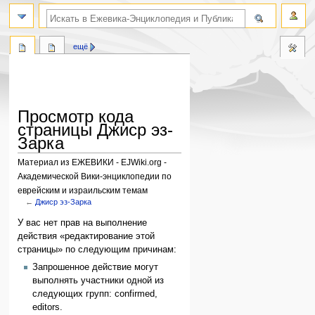
поиск по словам
ещё
Просмотр кода
страницы Джиср эз-
Зарка
Материал из ЕЖЕВИКИ - EJWiki.org -
Академической Вики-энциклопедии по
еврейским и израильским темам
←
Джиср эз-Зарка
Перейти
Перейти
У вас нет прав на выполнение
к
к
действия «редактирование этой
навигации
поиску
страницы» по следующим причинам:
Запрошенное действие могут
выполнять участники одной из
следующих групп: confirmed,
editors.