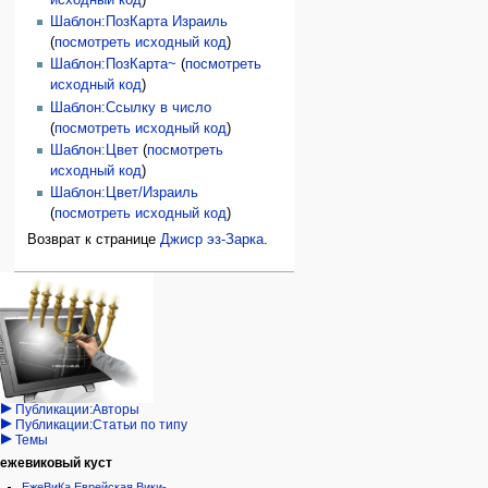
Шаблон:ПозКарта Израиль
(
посмотреть исходный код
)
Шаблон:ПозКарта~
(
посмотреть
исходный код
)
Шаблон:Ссылку в число
(
посмотреть исходный код
)
Шаблон:Цвет
(
посмотреть
исходный код
)
Шаблон:Цвет/Израиль
(
посмотреть исходный код
)
Возврат к странице
Джиср эз-Зарка
.
Навигация
персональные инструменты
действия на странице
категории
Израиль:Страна и
войти
статья
государство
запрос
обсуждение
Иудаизм
учётной
читать
Народ
записи
просмотр
Проекты
кода
Проекты/Участники/
дополнения
история
Публикации:Авторы
Публикации:Статьи по типу
Темы
ежевиковый куст
ЕжеВиКа,Еврейская Вики-