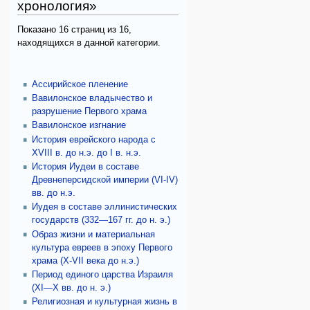
хронология»
Показано 16 страниц из 16,
находящихся в данной категории.
Ассирийское пленение
Вавилонское владычество и
разрушение Первого храма
Вавилонское изгнание
История еврейского народа с
XVIII в. до н.э. до I в. н.э.
История Иудеи в составе
Древнеперсидской империи (VI-IV)
вв. до н.э.
Иудея в составе эллинистических
государств (332—167 гг. до н. э.)
Образ жизни и материальная
культура евреев в эпоху Первого
храма (X-VII века до н.э.)
Период единого царства Израиля
(XI—X вв. до н. э.)
Религиозная и культурная жизнь в