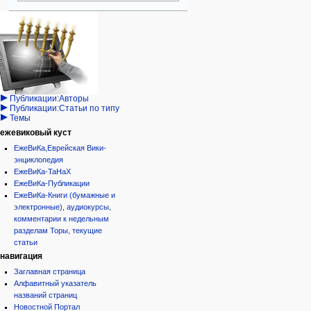
Навигация
персональные инструменты
действия на странице
категории
Израиль:Страна и
войти
категория
государство
запрос
обсуждение
Иудаизм
учётной
читать
Народ
записи
просмотр
Проекты
кода
Проекты/Участники/
дополнения
история
Публикации:Авторы
Публикации:Статьи по типу
Темы
ежевиковый куст
ЕжеВиКа,Еврейская Вики-
энциклопедия
ЕжеВиКа-ТаНаХ
ЕжеВиКа-Публикации
ЕжеВиКа-Книги (бумажные и
электронные), аудиокурсы,
комментарии к недельным
разделам Торы, текущие
статьи
навигация
Заглавная страница
Алфавитный указатель
названий страниц
Новостной Портал