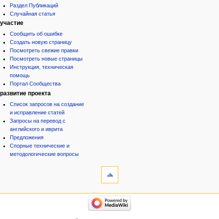
Раздел Публикаций
Случайная статья
участие
Сообщить об ошибке
Создать новую страницу
Посмотреть свежие правки
Посмотреть новые страницы
Инструкция, техническая
помощь
Портал Сообщества
развитие проекта
Список запросов на создание
и исправление статей
Запросы на перевод с
английского и иврита
Предложения
Спорные технические и
методологические вопросы
инструменты
Ссылки
сюда
Связанные
категории
правки
Израиль:Страна и
Служебные
государство
страницы
Иудаизм