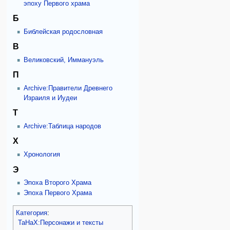
эпоху Первого храма
Б
Библейская родословная
В
Великовский, Иммануэль
П
Archive:Правители Древнего
Израиля и Иудеи
Т
Archive:Таблица народов
Х
Хронология
Э
Эпоха Второго Храма
Эпоха Первого Храма
Категория
:
ТаНаХ:Персонажи и тексты