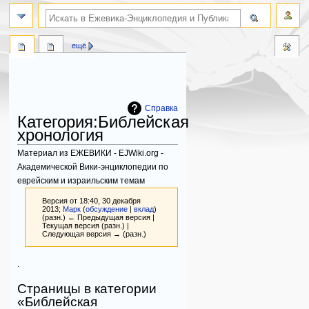
поиск по словам
ещё
Справка
Категория
:
Библейская
хронология
Материал из ЕЖЕВИКИ - EJWiki.org -
Академической Вики-энциклопедии по
еврейским и израильским темам
Версия от 18:40, 30 декабря
2013;
Марк
(
обсуждение
|
вклад
)
(разн.) ← Предыдущая версия |
Текущая версия (разн.) |
Следующая версия → (разн.)
Перейти
Перейти
.
к
к
Страницы в категории
навигации
поиску
«Библейская