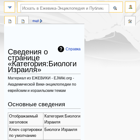
поиск по словам
ещё
Справка
Сведения о
странице
«Категория:Биологи
Израиля»
Материал из ЕЖЕВИКИ - EJWiki.org -
Академической Вики-энциклопедии по
еврейским и израильским темам
Перейти
Перейти
Основные сведения
к
к
навигации
поиску
Отображаемый
Категория:Биологи
заголовок
Израиля
Ключ сортировки
Биологи Израиля
по умолчанию