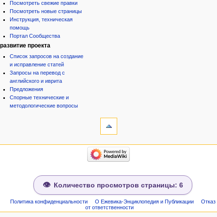
Посмотреть свежие правки
Посмотреть новые страницы
Инструкция, техническая
помощь
Портал Сообщества
развитие проекта
Список запросов на создание
и исправление статей
Запросы на перевод с
английского и иврита
Предложения
Спорные технические и
методологические вопросы
инструменты
Ссылки
сюда
Связанные
категории
правки
Израиль:Страна и
Служебные
государство
страницы
Иудаизм
Народ
Сведения
Проекты
о странице
Количество просмотров страницы: 6
Проекты/Участники/
дополнения
Публикации:Авторы
Политика конфиденциальности
О Ежевика-Энциклопедия и Публикации
Отказ
от ответственности
Публикации:Статьи по типу
Темы