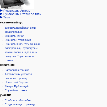
Проекты
кода
Проекты/Участники/
дополнения
история
Публикации:Авторы
Публикации:Статьи по типу
Темы
ежевиковый куст
ЕжеВиКа,Еврейская Вики-
энциклопедия
ЕжеВиКа-ТаНаХ
ЕжеВиКа-Публикации
ЕжеВиКа-Книги (бумажные и
электронные), аудиокурсы,
комментарии к недельным
разделам Торы, текущие
статьи
навигация
Заглавная страница
Алфавитный указатель
названий страниц
Новостной Портал
Раздел Публикаций
Случайная статья
участие
Сообщить об ошибке
Создать новую страницу