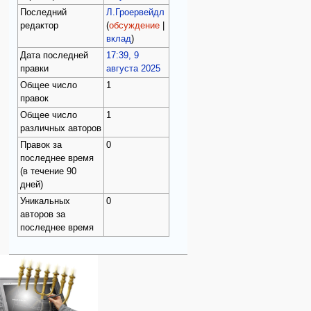
Последний
Л.Гроервейдл
редактор
(
обсуждение
|
вклад
)
Дата последней
17:39, 9
правки
августа 2025
Общее число
1
правок
Общее число
1
различных авторов
Правок за
0
последнее время
(в течение 90
дней)
Уникальных
0
авторов за
последнее время
Навигация
персональные инструменты
действия на странице
категории
Израиль:Страна и
войти
категория
государство
запрос
обсуждение
Иудаизм
учётной
читать
Народ
записи
просмотр