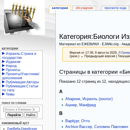
категория
обсуждение
просмотр кода
Категория
:
Биологи И
Материал из ЕЖЕВИКИ - EJWiki.org - Ака
Навигация
категории
Версия от 17:39, 9 августа 2025;
Л.Грое
Израиль:Страна и
(разн.) ← Предыдущая версия | Текущая
государство
Иудаизм
Народ
Перейти
Перейти
Проекты
Страницы в категории «Би
к
к
Проекты/Участники/
дополнения
навигации
поиску
Показано 12 страниц из 12, находящихс
Публикации:Авторы
Публикации:Статьи
по типу
А
Темы
Аhарони, Исраэль (зоолог)
поиск по словам
Ашнер, Манфред
В
Варбург, Отто
ежевиковый куст
Archive:Вассер, Соломон Павлович
ЕжеВиКа,Еврейская