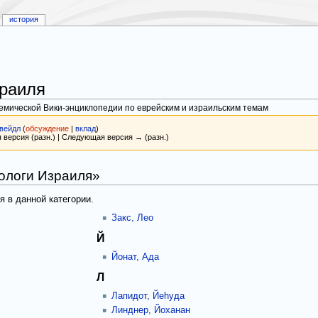
история
зраиля
демической Вики-энциклопедии по еврейским и израильским темам
рвейдл
(
обсуждение
|
вклад
)
 версия (разн.) | Следующая версия → (разн.)
ологи Израиля»
я в данной категории.
Закс, Лео
Й
Йонат, Ада
Л
Лапидот, Йеhуда
Линднер, Йоханан