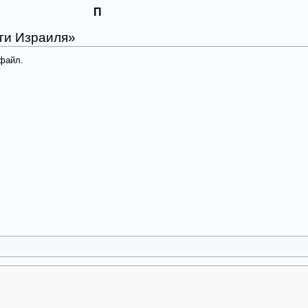
П
ги Израиля»
 файл.