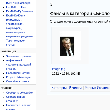
Вики-энциклопедия
З
ЕжеВиКа-ТаНаХ
ЕжеВиКа-Публикации
Файлы в категории «Биоло
ЕжеВиКа-Книги
(бумажные и
Эта категория содержит единственный
электронные),
аудиокурсы,
комментарии к
недельным разделам
Торы, текущие
статьи
навигация
Заглавная страница
Алфавитный
указатель названий
Image.jpg
страниц
Новостной Портал
1222 × 1680; 101 КБ
Раздел Публикаций
Случайная статья
Категории
:
Биологи
Учёные Израиля
участие
Сообщить об ошибке
Создать новую
страницу
Посмотреть свежие
правки