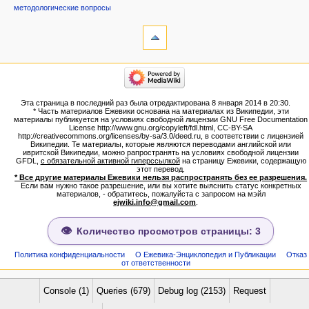
методологические вопросы
инструменты
Ссылки
сюда
Связанные
категории
правки
Израиль:Страна и
Служебные
государство
страницы
Иудаизм
Эта страница в последний раз была отредактирована 8 января 2014 в 20:30.
Народ
Версия
* Часть материалов Ежевики основана на материалах из Википедии, эти
Проекты
для
материалы публикуется на условиях свободной лицензии GNU Free Documentation
Проекты/Участники/
License http://www.gnu.org/copyleft/fdl.html, CC-BY-SA
печати
дополнения
http://creativecommons.org/licenses/by-sa/3.0/deed.ru, в соответствии с лицензией
Постоянная
Публикации:Авторы
Википедии. Те материалы, которые являются переводами английской или
ивритской Википедии, можно рапространять на условиях свободной лицензии
ссылка
Публикации:Статьи по типу
GFDL,
с обязательной активной гиперссылкой
на страницу Ежевики, содержащую
Темы
Сведения
этот перевод.
о странице
* Все другие материалы Ежевики нельзя распространять без ее разрешения.
ежевиковый куст
Если вам нужно такое разрешение, или вы хотите выяснить статус конкретных
ЕжеВиКа,Еврейская Вики-
материалов, - обратитесь, пожалуйста с запросом на мэйл
ejwiki.info@gmail.com
.
энциклопедия
ЕжеВиКа-ТаНаХ
ЕжеВиКа-Публикации
Количество просмотров страницы: 3
ЕжеВиКа-Книги (бумажные и
электронные), аудиокурсы,
Политика конфиденциальности
О Ежевика-Энциклопедия и Публикации
Отказ
от ответственности
комментарии к недельным
разделам Торы, текущие
статьи
Console (1)
Queries (679)
Debug log (2153)
Request
навигация