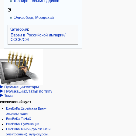
Шапиро - семья цадиков
Э
Элиасберг, Мордехай
Категория
:
Евреи в Российской империи/
СССР/СНГ
Навигация
персональные инструменты
действия на странице
категории
Израиль:Страна и
войти
категория
государство
запрос
обсуждение
Иудаизм
учётной
читать
Народ
записи
просмотр
Проекты
кода
Проекты/Участники/
дополнения
история
Публикации:Авторы
Публикации:Статьи по типу
Темы
ежевиковый куст
ЕжеВиКа,Еврейская Вики-
энциклопедия
ЕжеВиКа-ТаНаХ
ЕжеВиКа-Публикации
ЕжеВиКа-Книги (бумажные и
электронные), аудиокурсы,