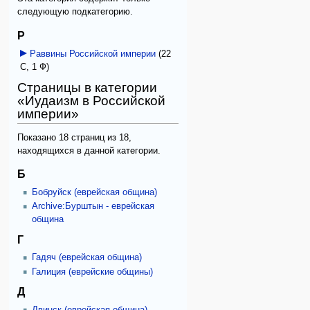
следующую подкатегорию.
Р
Раввины Российской империи
‎
(22
С, 1 Ф)
Страницы в категории
«Иудаизм в Российской
империи»
Показано 18 страниц из 18,
находящихся в данной категории.
Б
Бобруйск (еврейская община)
Archive:Бурштын - еврейская
община
Г
Гадяч (еврейская община)
Галиция (еврейские общины)
Д
Двинск (еврейская община)