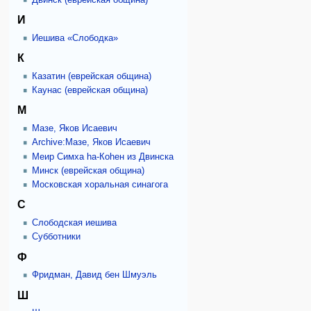
И
Иешива «Слободка»
К
Казатин (еврейская община)
Каунас (еврейская община)
М
Мазе, Яков Исаевич
Archive:Мазе, Яков Исаевич
Меир Симха ha-Коhен из Двинска
Минск (еврейская община)
Московская хоральная синагога
С
Слободская иешива
Субботники
Ф
Фридман, Давид бен Шмуэль
Ш