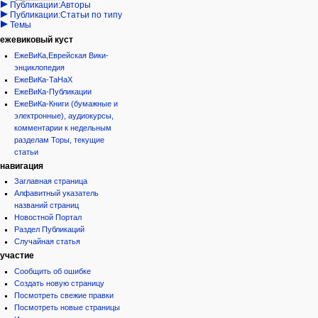
Публикации:Авторы
Публикации:Статьи по типу
Темы
ежевиковый куст
ЕжеВиКа,Еврейская Вики-
энциклопедия
ЕжеВиКа-ТаНаХ
ЕжеВиКа-Публикации
ЕжеВиКа-Книги (бумажные и
электронные), аудиокурсы,
комментарии к недельным
разделам Торы, текущие
статьи
навигация
Заглавная страница
Алфавитный указатель
названий страниц
Новостной Портал
Раздел Публикаций
Случайная статья
участие
Сообщить об ошибке
Создать новую страницу
Посмотреть свежие правки
Посмотреть новые страницы