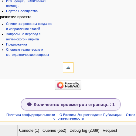
Инструкция, техническая
помощь
Портал Сообщества
развитие проекта
Список запросов на создание
и исправление статей
Запросы на перевод с
английского и иврита
Предложения
Спорные технические и
методологические вопросы
инструменты
Ссылки
сюда
Связанные
категории
правки
Израиль:Страна и
Служебные
государство
страницы
Иудаизм
Народ
Сведения
Проекты
о странице
Количество просмотров страницы: 1
Проекты/Участники/
дополнения
Публикации:Авторы
Политика конфиденциальности
О Ежевика-Энциклопедия и Публикации
Отказ
от ответственности
Публикации:Статьи по типу
Темы
ежевиковый куст
Console (1)
Queries (662)
Debug log (2089)
Request