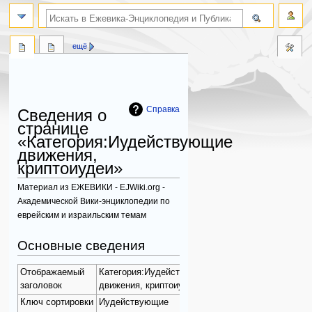
поиск по словам
ещё
Справка
Сведения о
странице
«Категория:Иудействующие
движения,
криптоиудеи»
Материал из ЕЖЕВИКИ - EJWiki.org -
Академической Вики-энциклопедии по
еврейским и израильским темам
Перейти
Перейти
Основные сведения
к
к
навигации
поиску
Отображаемый
Категория:Иудействующие
заголовок
движения, криптоиудеи
Ключ сортировки
Иудействующие