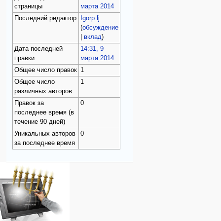
страницы
марта 2014
Последний редактор
Igorp lj
(
обсуждение
|
вклад
)
Дата последней
14:31, 9
правки
марта 2014
Общее число правок
1
Общее число
1
различных авторов
Правок за
0
последнее время (в
течение 90 дней)
Уникальных авторов
0
за последнее время
Навигация
персональные инструменты
действия на странице
категории
Израиль:Страна и
войти
категория
государство
запрос
обсуждение
Иудаизм
учётной
читать
Народ
записи
просмотр
Проекты
кода
Проекты/Участники/
дополнения
история