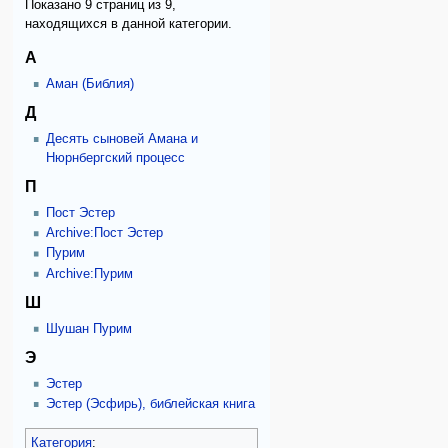
Показано 9 страниц из 9,
находящихся в данной категории.
А
Аман (Библия)
Д
Десять сыновей Амана и
Нюрнбергский процесс
П
Пост Эстер
Archive:Пост Эстер
Пурим
Archive:Пурим
Ш
Шушан Пурим
Э
Эстер
Эстер (Эсфирь), библейская книга
Категория
: