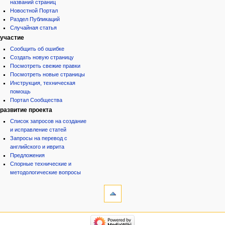
названий страниц
Новостной Портал
Раздел Публикаций
Случайная статья
участие
Сообщить об ошибке
Создать новую страницу
Посмотреть свежие правки
Посмотреть новые страницы
Инструкция, техническая
помощь
Портал Сообщества
развитие проекта
Список запросов на создание
и исправление статей
Запросы на перевод с
английского и иврита
Предложения
Спорные технические и
методологические вопросы
инструменты
на других языках
Ссылки
English
сюда
Français
Связанные
עברית
категории
правки
ייִדיש
Израиль:Страна и