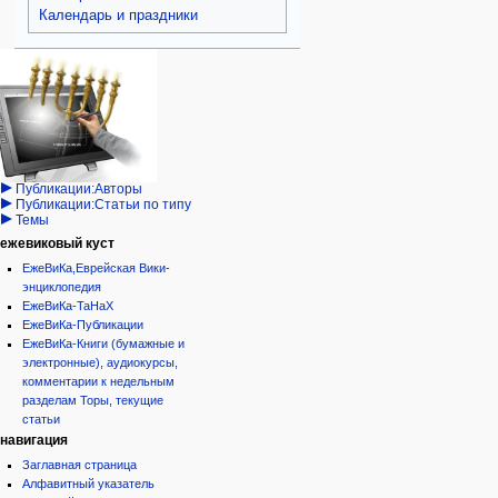
Календарь и праздники
Навигация
персональные инструменты
действия на странице
категории
Израиль:Страна и
войти
категория
государство
запрос
обсуждение
Иудаизм
учётной
читать
Народ
записи
просмотр
Проекты
кода
Проекты/Участники/
дополнения
история
Публикации:Авторы
Публикации:Статьи по типу
Темы
ежевиковый куст
ЕжеВиКа,Еврейская Вики-
энциклопедия
ЕжеВиКа-ТаНаХ
ЕжеВиКа-Публикации
ЕжеВиКа-Книги (бумажные и
электронные), аудиокурсы,
комментарии к недельным
разделам Торы, текущие
статьи
навигация
Заглавная страница
Алфавитный указатель