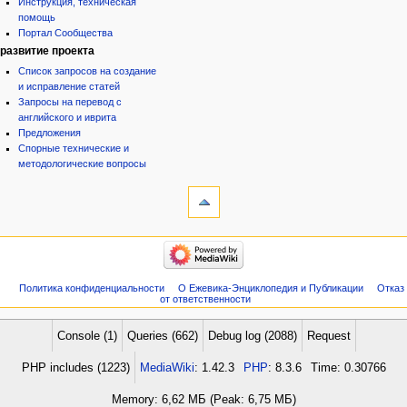
Инструкция, техническая
помощь
Портал Сообщества
развитие проекта
Список запросов на создание
и исправление статей
Запросы на перевод с
английского и иврита
Предложения
Спорные технические и
методологические вопросы
инструменты
Ссылки
сюда
Связанные
категории
правки
Израиль:Страна и
Служебные
государство
страницы
Иудаизм
Политика конфиденциальности
О Ежевика-Энциклопедия и Публикации
Отказ
Народ
Сведения
от ответственности
Проекты
о странице
Проекты/Участники/
дополнения
Console (1)
Queries (662)
Debug log (2088)
Request
Публикации:Авторы
Публикации:Статьи по типу
PHP includes (1223)
MediaWiki
: 1.42.3
PHP
: 8.3.6
Time: 0.30766
Темы
ежевиковый куст
Memory: 6,62 МБ (Peak: 6,75 МБ)