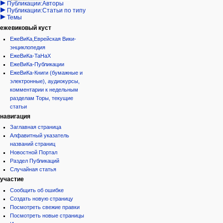
Публикации:Авторы
Публикации:Статьи по типу
Темы
ежевиковый куст
ЕжеВиКа,Еврейская Вики-
энциклопедия
ЕжеВиКа-ТаНаХ
ЕжеВиКа-Публикации
ЕжеВиКа-Книги (бумажные и
электронные), аудиокурсы,
комментарии к недельным
разделам Торы, текущие
статьи
навигация
Заглавная страница
Алфавитный указатель
названий страниц
Новостной Портал
Раздел Публикаций
Случайная статья
участие
Сообщить об ошибке
Создать новую страницу
Посмотреть свежие правки
Посмотреть новые страницы