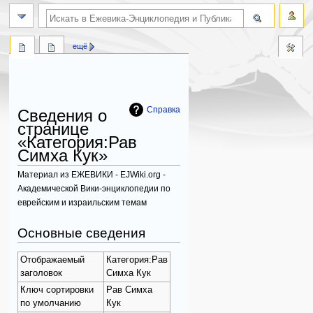
поиск по словам
ещё
Справка
Сведения о
странице
«Категория:Рав
Симха Кук»
Материал из ЕЖЕВИКИ - EJWiki.org -
Академической Вики-энциклопедии по
еврейским и израильским темам
Перейти
Перейти
Основные сведения
к
к
навигации
поиску
Отображаемый
Категория:Рав
заголовок
Симха Кук
Ключ сортировки
Рав Симха
по умолчанию
Кук