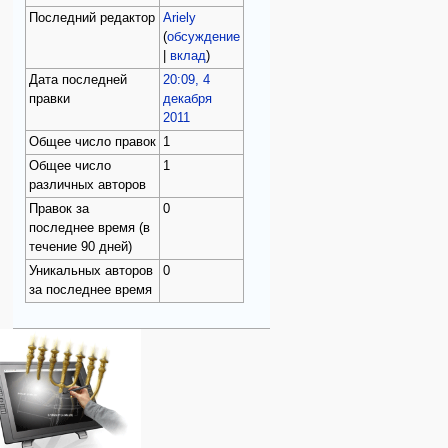
Последний редактор
Ariely
(
обсуждение
|
вклад
)
Дата последней
20:09, 4
правки
декабря
2011
Общее число правок
1
Общее число
1
различных авторов
Правок за
0
последнее время (в
течение 90 дней)
Уникальных авторов
0
за последнее время
Навигация
персональные инструменты
действия на странице
категории
Израиль:Страна и
войти
категория
государство
запрос
обсуждение
Иудаизм
учётной
читать
Народ
записи
просмотр
Проекты
кода
Проекты/Участники/
дополнения
история