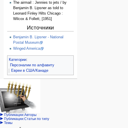
The airmail : Jennies to jets / by
Benjamin B. Lipsner as told to
Leonard Finley Hilts Chicago :
Wilcox & Follett, [1951]
Источники
Benjamin B. Lipsner - National
Postal Museum
Winged America
Категории
:
Персоналии по алфавиту
Евреи в США/Канаде
Навигация
персональные инструменты
действия на странице
категории
Израиль:Страна и
войти
статья
государство
запрос
обсуждение
Иудаизм
учётной
читать
Народ
записи
просмотр
Проекты
кода
Проекты/Участники/
дополнения
история
Публикации:Авторы
Публикации:Статьи по типу
Темы