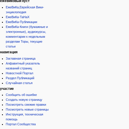
ежевиковый куст
ЕжеВиКа,Еврейская Вики-
энциклопедия
ЕжеВиКа-ТаНаХ
ЕжеВиКа-Публикации
ЕжеВиКа-Книги (бумажные и
электронные), аудиокурсы,
комментарии к недельным
разделам Торы, текущие
статьи
навигация
Заглавная страница
Алфавитный указатель
названий страниц
Новостной Портал
Раздел Публикаций
Случайная статья
участие
Сообщить об ошибке
Создать новую страницу
Посмотреть свежие правки
Посмотреть новые страницы
Инструкция, техническая
помощь
Портал Сообщества