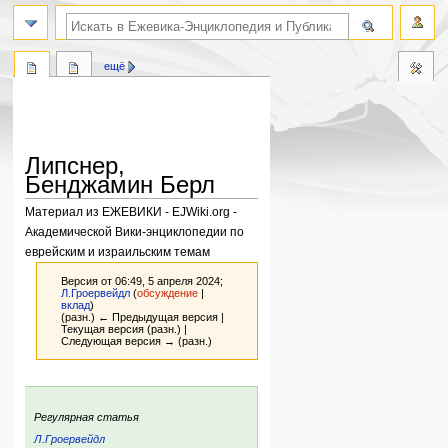
поиск по словам
ещё
Липснер,
Бенджамин Берл
Материал из ЕЖЕВИКИ - EJWiki.org -
Академической Вики-энциклопедии по
еврейским и израильским темам
Версия от 06:49, 5 апреля 2024;
Л.Гроервейдл
(
обсуждение
|
вклад
)
(разн.) ← Предыдущая версия |
Текущая версия (разн.) |
Следующая версия → (разн.)
Перейти
Перейти
к
к
:
Регулярная статья
навигации
поиску
Л.Гроервейдл