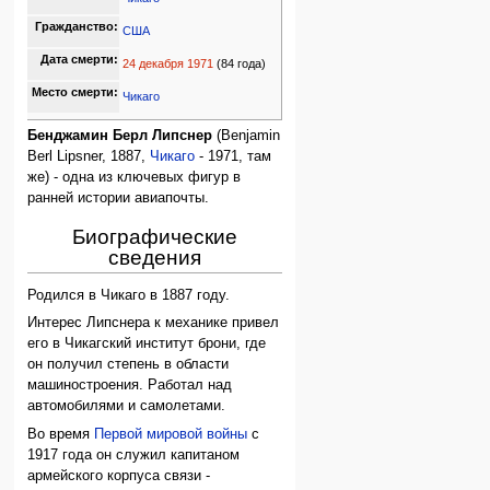
Гражданство:
США
Дата смерти:
24 декабря
1971
(84 года)
Место смерти:
Чикаго
Бенджамин Берл Липснер
(Benjamin
Berl Lipsner, 1887,
Чикаго
- 1971, там
же) - одна из ключевых фигур в
ранней истории авиапочты.
Биографические
сведения
Родился в Чикаго в 1887 году.
Интерес Липснера к механике привел
его в Чикагский институт брони, где
он получил степень в области
машиностроения. Работал над
автомобилями и самолетами.
Во время
Первой мировой войны
с
1917 года он служил капитаном
армейского корпуса связи -