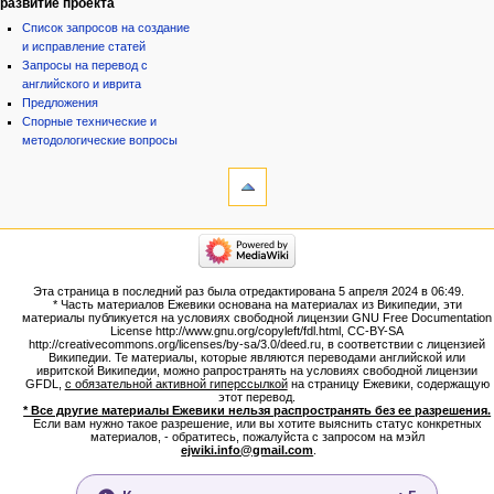
развитие проекта
Список запросов на создание
и исправление статей
Запросы на перевод с
английского и иврита
Предложения
Спорные технические и
методологические вопросы
инструменты
Ссылки
сюда
Связанные
категории
правки
Израиль:Страна и
Служебные
государство
страницы
Иудаизм
Эта страница в последний раз была отредактирована 5 апреля 2024 в 06:49.
Народ
Версия
* Часть материалов Ежевики основана на материалах из Википедии, эти
Проекты
для
материалы публикуется на условиях свободной лицензии GNU Free Documentation
Проекты/Участники/
License http://www.gnu.org/copyleft/fdl.html, CC-BY-SA
печати
дополнения
http://creativecommons.org/licenses/by-sa/3.0/deed.ru, в соответствии с лицензией
Постоянная
Публикации:Авторы
Википедии. Те материалы, которые являются переводами английской или
ивритской Википедии, можно рапространять на условиях свободной лицензии
ссылка
Публикации:Статьи по типу
GFDL,
с обязательной активной гиперссылкой
на страницу Ежевики, содержащую
Темы
Сведения
этот перевод.
о странице
* Все другие материалы Ежевики нельзя распространять без ее разрешения.
ежевиковый куст
Если вам нужно такое разрешение, или вы хотите выяснить статус конкретных
ЕжеВиКа,Еврейская Вики-
материалов, - обратитесь, пожалуйста с запросом на мэйл
ejwiki.info@gmail.com
.
энциклопедия
ЕжеВиКа-ТаНаХ
ЕжеВиКа-Публикации