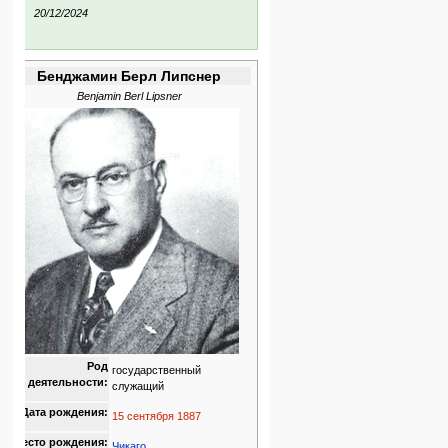
ния:
20/12/2024
Бенджамин Берл Липснер
Benjamin Berl Lipsner
Род
государственный
деятельности:
служащий
Дата рождения:
15 сентября
1887
Место рождения:
Чикаго