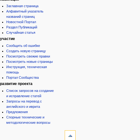
Заглавная страница
Алфавитный указатель
названий страниц
Новостной Портал
Раздел Публикаций
Случайная статья
участие
Сообщить об ошибке
Создать новую страницу
Посмотреть свежие правки
Посмотреть новые страницы
Инструкция, техническая
помощь
Портал Сообщества
развитие проекта
Список запросов на создание
и исправление статей
Запросы на перевод с
английского и иврита
Предложения
Спорные технические и
методологические вопросы
инструменты
Ссылки