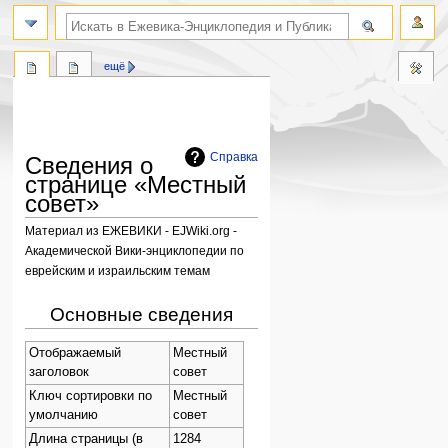
поиск по словам
ещё
Справка
Сведения о
странице «Местный
совет»
Материал из ЕЖЕВИКИ - EJWiki.org -
Академической Вики-энциклопедии по
еврейским и израильским темам
Перейти
Перейти
Основные сведения
к
к
навигации
поиску
Отображаемый
Местный
заголовок
совет
Ключ сортировки по
Местный
умолчанию
совет
Длина страницы (в
1284