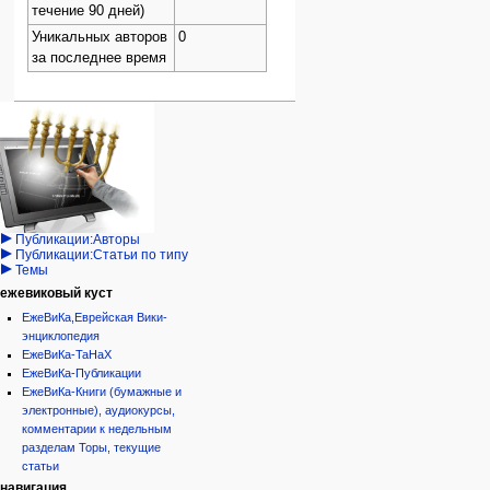
течение 90 дней)
Уникальных авторов
0
за последнее время
Навигация
персональные инструменты
действия на странице
категории
Израиль:Страна и
войти
статья
государство
запрос
обсуждение
Иудаизм
учётной
читать
Народ
записи
просмотр
Проекты
кода
Проекты/Участники/
дополнения
история
Публикации:Авторы
Публикации:Статьи по типу
Темы
ежевиковый куст
ЕжеВиКа,Еврейская Вики-
энциклопедия
ЕжеВиКа-ТаНаХ
ЕжеВиКа-Публикации
ЕжеВиКа-Книги (бумажные и
электронные), аудиокурсы,
комментарии к недельным
разделам Торы, текущие
статьи
навигация