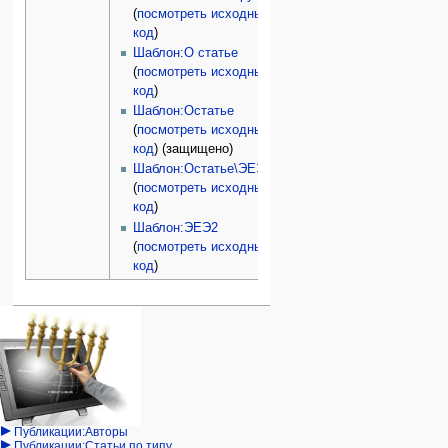
(
посмотреть исходный
код
)
Шаблон:О статье
(
посмотреть исходный
код
)
Шаблон:Остатье
(
посмотреть исходный
код
) (защищено)
Шаблон:Остатье\ЭЕЭ
(
посмотреть исходный
код
)
Шаблон:ЭЕЭ2
(
посмотреть исходный
код
)
Навигация
персональные инструменты
действия на странице
категории
Израиль:Страна и
войти
статья
государство
запрос
обсуждение
Иудаизм
учётной
читать
Народ
записи
просмотр
Проекты
кода
Проекты/Участники/
дополнения
история
Публикации:Авторы
Публикации:Статьи по типу