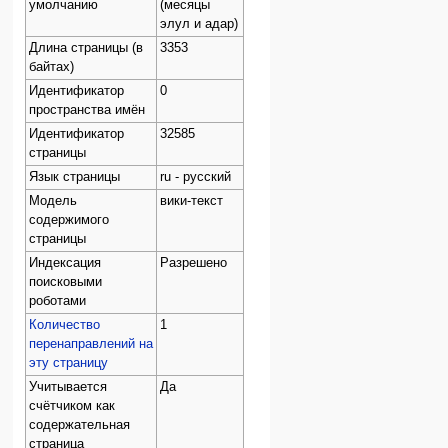
умолчанию
(месяцы
элул и адар)
Длина страницы (в
3353
байтах)
Идентификатор
0
пространства имён
Идентификатор
32585
страницы
Язык страницы
ru - русский
Модель
вики-текст
содержимого
страницы
Индексация
Разрешено
поисковыми
роботами
Количество
1
перенаправлений на
эту страницу
Учитывается
Да
счётчиком как
содержательная
страница