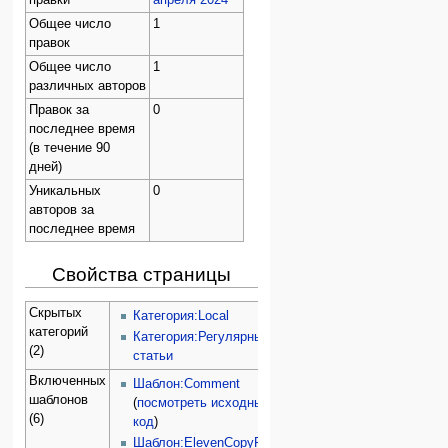
правки
апреля 2024
Общее число
1
правок
Общее число
1
различных авторов
Правок за
0
последнее время
(в течение 90
дней)
Уникальных
0
авторов за
последнее время
Свойства страницы
Скрытых
Категория:Local
категорий
Категория:Регулярные
(2)
статьи
Включенных
Шаблон:Comment
шаблонов
(
посмотреть исходный
(6)
код
)
Шаблон:ElevenCopyRight