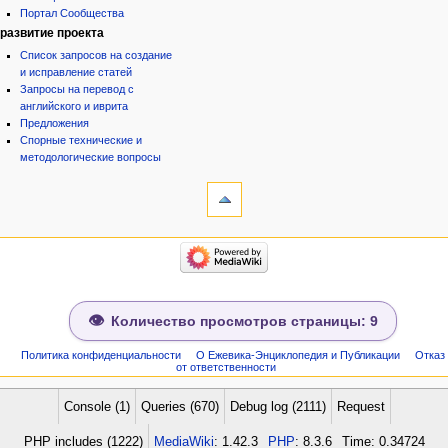
Портал Сообщества
развитие проекта
Список запросов на создание
и исправление статей
Запросы на перевод с
английского и иврита
Предложения
Спорные технические и
методологические вопросы
инструменты
Ссылки
сюда
Связанные
категории
правки
Израиль:Страна и
Служебные
государство
страницы
Иудаизм
Народ
Сведения
Проекты
о странице
Количество просмотров страницы: 9
Проекты/Участники/
дополнения
Публикации:Авторы
Политика конфиденциальности
О Ежевика-Энциклопедия и Публикации
Отказ
от ответственности
Публикации:Статьи по типу
Темы
ежевиковый куст
Console (1)
Queries (670)
Debug log (2111)
Request
ЕжеВиКа,Еврейская Вики-
PHP includes (1222)
MediaWiki
: 1.42.3
PHP
: 8.3.6
Time: 0.34724
энциклопедия