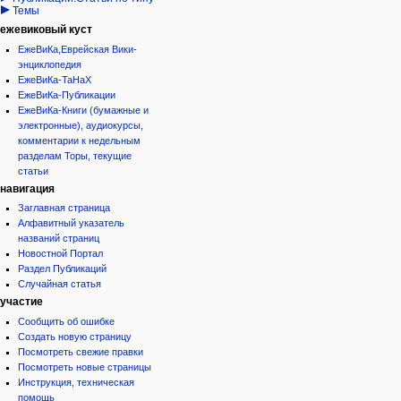
Темы
ежевиковый куст
ЕжеВиКа,Еврейская Вики-
энциклопедия
ЕжеВиКа-ТаНаХ
ЕжеВиКа-Публикации
ЕжеВиКа-Книги (бумажные и
электронные), аудиокурсы,
комментарии к недельным
разделам Торы, текущие
статьи
навигация
Заглавная страница
Алфавитный указатель
названий страниц
Новостной Портал
Раздел Публикаций
Случайная статья
участие
Сообщить об ошибке
Создать новую страницу
Посмотреть свежие правки
Посмотреть новые страницы
Инструкция, техническая
помощь