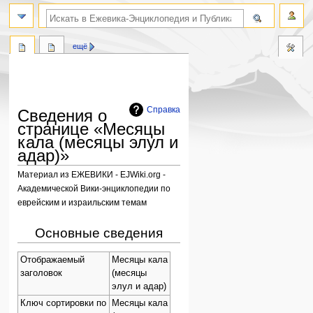
поиск по словам
ещё
Справка
Сведения о
странице «Месяцы
кала (месяцы элул и
адар)»
Материал из ЕЖЕВИКИ - EJWiki.org -
Академической Вики-энциклопедии по
еврейским и израильским темам
Перейти
Перейти
Основные сведения
к
к
навигации
поиску
Отображаемый
Месяцы кала
заголовок
(месяцы
элул и адар)
Ключ сортировки по
Месяцы кала