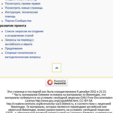
Посмотреть свежие правки
Посмотреть новые страницы
Инструкция, техническая
помощь
Портал Сообщества
развитие проекта
Список запросов на создание
и исправление статей
Запросы на перевод с
английского и иврита
Предложения
Спорные технические и
методологические вопросы
инструменты
Ссылки
сюда
Связанные
категории
правки
Израиль:Страна и
Служебные
государство
страницы
Иудаизм
Эта страница в последний раз была отредактирована 8 декабря 2011 в 21:21.
Народ
Версия
* Часть материалов Ежевики основана на материалах из Википедии, эти
Проекты
для
материалы публикуется на условиях свободной лицензии GNU Free Documentation
Проекты/Участники/
License http://www.gnu.org/copyleft/fdl.html, CC-BY-SA
печати
дополнения
http://creativecommons.org/licenses/by-sa/3.0/deed.ru, в соответствии с лицензией
Постоянная
Публикации:Авторы
Википедии. Те материалы, которые являются переводами английской или
ивритской Википедии, можно рапространять на условиях свободной лицензии
ссылка
Публикации:Статьи по типу
GFDL,
с обязательной активной гиперссылкой
на страницу Ежевики, содержащую