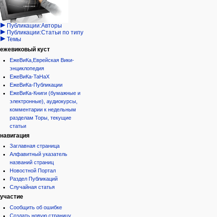
записи
просмотр
Проекты
кода
Проекты/Участники/
дополнения
история
Публикации:Авторы
Публикации:Статьи по типу
Темы
ежевиковый куст
ЕжеВиКа,Еврейская Вики-
энциклопедия
ЕжеВиКа-ТаНаХ
ЕжеВиКа-Публикации
ЕжеВиКа-Книги (бумажные и
электронные), аудиокурсы,
комментарии к недельным
разделам Торы, текущие
статьи
навигация
Заглавная страница
Алфавитный указатель
названий страниц
Новостной Портал
Раздел Публикаций
Случайная статья
участие
Сообщить об ошибке
Создать новую страницу