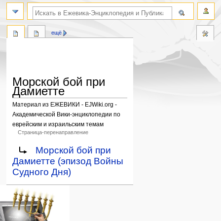
поиск по словам
ещё
Морской бой при
Дамиетте
Материал из ЕЖЕВИКИ - EJWiki.org -
Академической Вики-энциклопедии по
еврейским и израильским темам
Страница-перенаправление
Перейти
Перейти
Перенаправление на:
Морской бой при
к
к
Дамиетте (эпизод Войны
навигации
поиску
Судного Дня)
Навигация
персональные инструменты
действия на странице
категории
Израиль:Страна и
войти
статья
государство
запрос
обсуждение
Иудаизм
учётной
читать
Народ