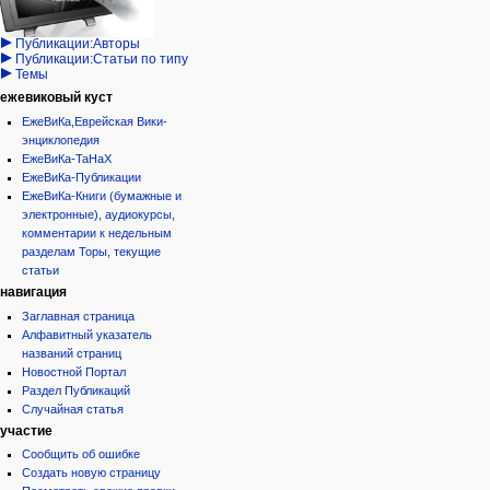
кода
Проекты/Участники/
дополнения
история
Публикации:Авторы
Публикации:Статьи по типу
Темы
ежевиковый куст
ЕжеВиКа,Еврейская Вики-
энциклопедия
ЕжеВиКа-ТаНаХ
ЕжеВиКа-Публикации
ЕжеВиКа-Книги (бумажные и
электронные), аудиокурсы,
комментарии к недельным
разделам Торы, текущие
статьи
навигация
Заглавная страница
Алфавитный указатель
названий страниц
Новостной Портал
Раздел Публикаций
Случайная статья
участие
Сообщить об ошибке
Создать новую страницу