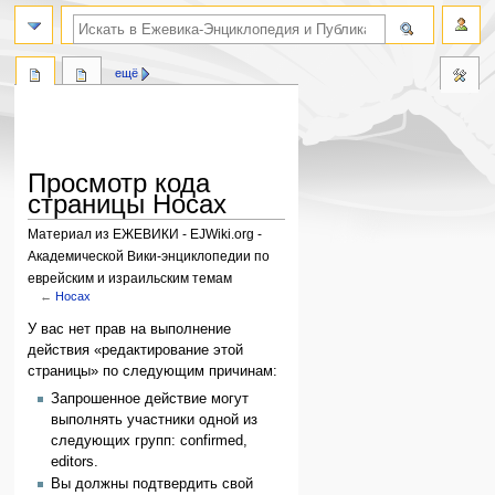
поиск по словам
ещё
Просмотр кода
страницы Носах
Материал из ЕЖЕВИКИ - EJWiki.org -
Академической Вики-энциклопедии по
еврейским и израильским темам
←
Носах
Перейти
Перейти
У вас нет прав на выполнение
к
к
действия «редактирование этой
навигации
поиску
страницы» по следующим причинам:
Запрошенное действие могут
выполнять участники одной из
следующих групп: confirmed,
editors.
Вы должны подтвердить свой