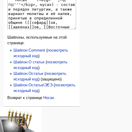
Шаблоны, используемые на этой
странице:
Шаблон:Comment
(
посмотреть
исходный код
)
Шаблон:О статье
(
посмотреть
исходный код
)
Шаблон:Остатье
(
посмотреть
исходный код
) (защищено)
Шаблон:Остатье\ЭЕЭ
(
посмотреть
исходный код
)
Возврат к странице
Носах
.
Навигация
персональные инструменты
действия на странице
категории
Израиль:Страна и
войти
статья
государство
запрос
обсуждение
Иудаизм
учётной
читать
Народ
записи
просмотр
Проекты