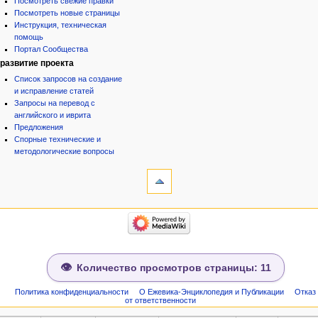
Посмотреть свежие правки
Посмотреть новые страницы
Инструкция, техническая
помощь
Портал Сообщества
развитие проекта
Список запросов на создание
и исправление статей
Запросы на перевод с
английского и иврита
Предложения
Спорные технические и
методологические вопросы
инструменты
Ссылки
сюда
Связанные
категории
правки
Израиль:Страна и
Служебные
государство
страницы
Иудаизм
Народ
Сведения
Проекты
о странице
Количество просмотров страницы: 11
Проекты/Участники/
дополнения
Публикации:Авторы
Политика конфиденциальности
О Ежевика-Энциклопедия и Публикации
Отказ
от ответственности
Публикации:Статьи по типу
Темы