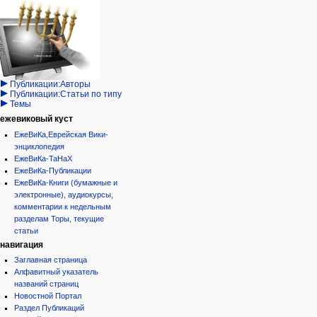
Навигация
Израиль:Страна и
войти
статья
государство
запрос
обсуждение
Иудаизм
учётной
читать
Народ
записи
просмотр
Проекты
кода
Проекты/Участники/
дополнения
история
Публикации:Авторы
Публикации:Статьи по типу
Темы
ежевиковый куст
ЕжеВиКа,Еврейская Вики-
энциклопедия
ЕжеВиКа-ТаНаХ
ЕжеВиКа-Публикации
ЕжеВиКа-Книги (бумажные и
электронные), аудиокурсы,
комментарии к недельным
разделам Торы, текущие
статьи
навигация
Заглавная страница
Алфавитный указатель
названий страниц
Новостной Портал
Раздел Публикаций