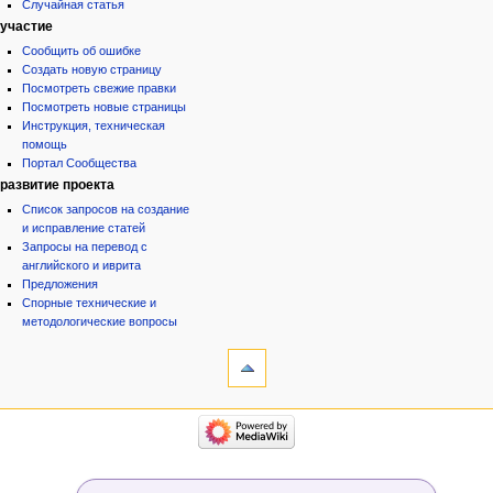
Случайная статья
участие
Сообщить об ошибке
Создать новую страницу
Посмотреть свежие правки
Посмотреть новые страницы
Инструкция, техническая
помощь
Портал Сообщества
развитие проекта
Список запросов на создание
и исправление статей
Запросы на перевод с
английского и иврита
Предложения
Спорные технические и
методологические вопросы
инструменты
Ссылки
сюда
Связанные
категории
правки
Израиль:Страна и
Служебные
государство
страницы
Иудаизм
Народ
Сведения
Проекты