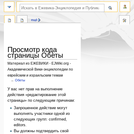
поиск по словам
ещё
Просмотр кода
страницы Обеты
Материал из ЕЖЕВИКИ - EJWiki.org -
Академической Вики-энциклопедии по
еврейским и израильским темам
←
Обеты
Перейти
Перейти
У вас нет прав на выполнение
к
к
действия «редактирование этой
навигации
поиску
страницы» по следующим причинам:
Запрошенное действие могут
выполнять участники одной из
следующих групп: confirmed,
editors.
Вы должны подтвердить свой