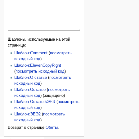
Шаблоны, используемые на этой
странице:
Шаблон:Comment
(
посмотреть
исходный код
)
Шаблон:ElevenCopyRight
(
посмотреть исходный код
)
Шаблон:О статье
(
посмотреть
исходный код
)
Шаблон:Остатье
(
посмотреть
исходный код
) (защищено)
Шаблон:Остатье\ЭЕЭ
(
посмотреть
исходный код
)
Шаблон:ЭЕЭ2
(
посмотреть
исходный код
)
Возврат к странице
Обеты
.
персональные инструменты
действия на странице
категории