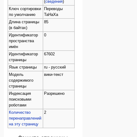
(
сведения
)
Ключ сортировки
Переводы
по умолчанию
ТаНаХа
Длина страницы
85
(в байтах)
Идентификатор
0
пространства
имён
Идентификатор
67602
страницы
Язык страницы
ru - русский
Модель
вики-текст
содержимого
страницы
Индексация
Разрешено
поисковыми
роботами
Количество
2
перенаправлений
на эту страницу