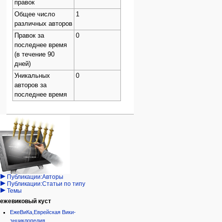
правок
Общее число
1
различных авторов
Правок за
0
последнее время
(в течение 90
дней)
Уникальных
0
авторов за
последнее время
Навигация
персональные инструменты
действия на странице
категории
Израиль:Страна и
войти
статья
государство
запрос
обсуждение
Иудаизм
учётной
читать
Народ
записи
просмотр
Проекты
кода
Проекты/Участники/
дополнения
история
Публикации:Авторы
Публикации:Статьи по типу
Темы
ежевиковый куст
ЕжеВиКа,Еврейская Вики-
энциклопедия