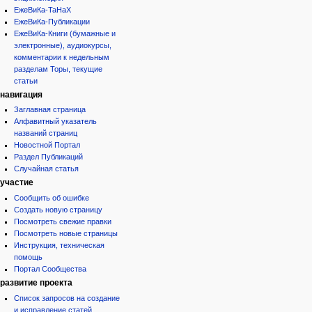
ЕжеВиКа-ТаНаХ
ЕжеВиКа-Публикации
ЕжеВиКа-Книги (бумажные и
электронные), аудиокурсы,
комментарии к недельным
разделам Торы, текущие
статьи
навигация
Заглавная страница
Алфавитный указатель
названий страниц
Новостной Портал
Раздел Публикаций
Случайная статья
участие
Сообщить об ошибке
Создать новую страницу
Посмотреть свежие правки
Посмотреть новые страницы
Инструкция, техническая
помощь
Портал Сообщества
развитие проекта
Список запросов на создание
и исправление статей