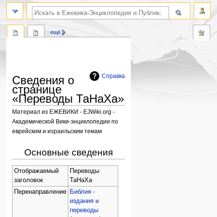
поиск по словам
ещё
Справка
Сведения о
странице
«Переводы ТаНаХа»
Материал из ЕЖЕВИКИ - EJWiki.org -
Академической Вики-энциклопедии по
еврейским и израильским темам
Перейти
Перейти
Основные сведения
к
к
навигации
поиску
Отображаемый
Переводы
заголовок
ТаНаХа
Перенаправление
Библия -
издания и
переводы