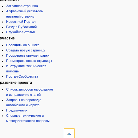
Заглавная страница
Алфавитный указатель
названий страниц
Новостной Портал
Раздел Публикаций
Случайная статья
участие
Сообщить об ошибке
Создать новую страницу
Посмотреть свежие правки
Посмотреть новые страницы
Инструкция, техническая
помощь
Портал Сообщества
развитие проекта
Список запросов на создание
и исправление статей
Запросы на перевод с
английского и иврита
Предложения
Спорные технические и
методологические вопросы
инструменты
Ссылки