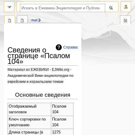
поиск по словам
ещё
Справка
Сведения о
странице «Псалом
104»
Материал из ЕЖЕВИКИ - EJWiki.org -
Академической Вики-энциклопедии по
еврейским и израильским темам
Перейти
Перейти
Основные сведения
к
к
навигации
поиску
Отображаемый
Псалом
заголовок
104
Ключ сортировки по
Псалом
умолчанию
104
Длина страницы (в
1275