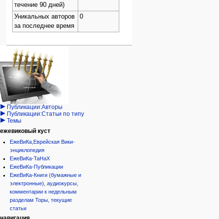
течение 90 дней)
Уникальных авторов
0
за последнее время
Навигация
персональные инструменты
действия на странице
категории
Израиль:Страна и
войти
статья
государство
запрос
обсуждение
Иудаизм
учётной
читать
Народ
записи
просмотр
Проекты
кода
Проекты/Участники/
дополнения
история
Публикации:Авторы
Публикации:Статьи по типу
Темы
ежевиковый куст
ЕжеВиКа,Еврейская Вики-
энциклопедия
ЕжеВиКа-ТаНаХ
ЕжеВиКа-Публикации
ЕжеВиКа-Книги (бумажные и
электронные), аудиокурсы,
комментарии к недельным
разделам Торы, текущие
статьи
навигация